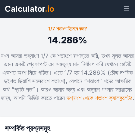
Calculator
.io
1/7 শতাংশ হিসেবে কত?
14.286%
উইজেট
লিঙ্ক
টেক্সট
এইচটিএমএল
যখন আমরা ভগ্নাংশ 1/7 কে শতাংশে রূপান্তর করি, তখন মূলত আমরা
এমন একটি প্রেক্ষাপটে এর সমতুল্য মান নির্ধারণ করি যেখানে মোটটি
প্রিভিউ 1/7 শতাংশ হিসেবে কত? উইজেট
একশত অংশ নিয়ে গঠিত। এতে 1/7 হয় 14.286% (চৌদ্দ দশমিক
দুইশত ছিয়াশি সহস্রাংশ শতাংশ), যেখানে “শতাংশ” শব্দের আক্ষরিক
অর্থ “প্রতি শত”। আরও জানার জন্য এবং অনুরূপ গণনার সরঞ্জামের
জন্য, আপনি ভিজিট করতে পারেন
ভগ্নাংশ থেকে শতাংশ ক্যালকুলেটর
.
সম্পর্কিত প্রশ্নসমূহ