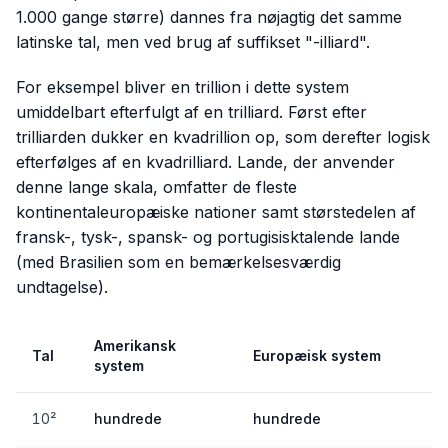
1.000 gange større) dannes fra nøjagtig det samme
latinske tal, men ved brug af suffikset "-illiard".
For eksempel bliver en trillion i dette system
umiddelbart efterfulgt af en
trilliard
. Først efter
trilliarden dukker en kvadrillion op, som derefter logisk
efterfølges af en
kvadrilliard
. Lande, der anvender
denne lange skala, omfatter de fleste
kontinentaleuropæiske nationer samt størstedelen af
fransk-, tysk-, spansk- og portugisisktalende lande
(med Brasilien som en bemærkelsesværdig
undtagelse).
Amerikansk
Tal
Europæisk system
system
10²
hundrede
hundrede