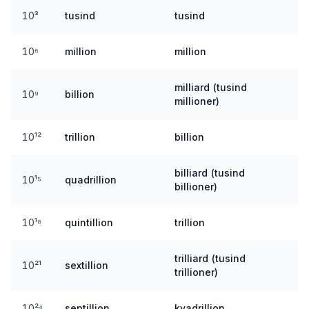
10³
tusind
tusind
10⁶
million
million
milliard (tusind
10⁹
billion
millioner)
10¹²
trillion
billion
billiard (tusind
10¹⁵
quadrillion
billioner)
10¹⁸
quintillion
trillion
trilliard (tusind
10²¹
sextillion
trillioner)
10²⁴
septillion
kvadrillion