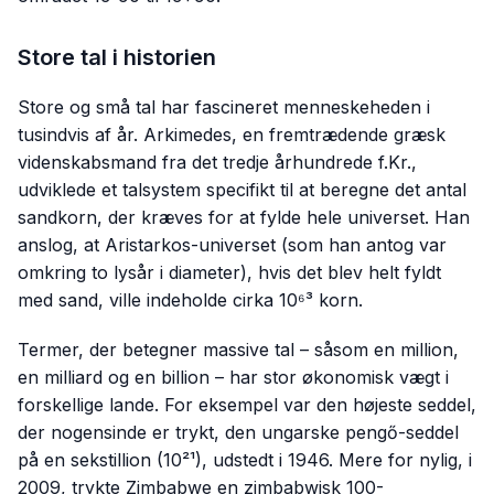
Store tal i historien
Store og små tal har fascineret menneskeheden i
tusindvis af år. Arkimedes, en fremtrædende græsk
videnskabsmand fra det tredje århundrede f.Kr.,
udviklede et talsystem specifikt til at beregne det antal
sandkorn, der kræves for at fylde hele universet. Han
anslog, at Aristarkos-universet (som han antog var
omkring to lysår i diameter), hvis det blev helt fyldt
med sand, ville indeholde cirka 10⁶³ korn.
Termer, der betegner massive tal – såsom en million,
en milliard og en billion – har stor økonomisk vægt i
forskellige lande. For eksempel var den højeste seddel,
der nogensinde er trykt, den ungarske pengő-seddel
på en sekstillion (10²¹), udstedt i 1946. Mere for nylig, i
2009, trykte Zimbabwe en zimbabwisk 100-