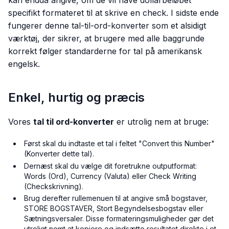
specifikt formateret til at skrive en check. I sidste ende
fungerer denne tal-til-ord-konverter som et alsidigt
værktøj, der sikrer, at brugere med alle baggrunde
korrekt følger standarderne for tal på amerikansk
engelsk.
Enkel, hurtig og præcis
Vores
tal til ord-konverter
er utrolig nem at bruge:
Først skal du indtaste et tal i feltet "Convert this Number"
(Konverter dette tal).
Dernæst skal du vælge dit foretrukne outputformat:
Words (Ord), Currency (Valuta) eller Check Writing
(Checkskrivning).
Brug derefter rullemenuen til at angive små bogstaver,
STORE BOGSTAVER, Stort Begyndelsesbogstav eller
Sætningsversaler. Disse formateringsmuligheder gør det
utroligt nemt at kopiere og indsætte resultatet direkte i et