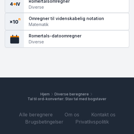
Romertalsomregner
4
IV
Diverse
Omregner til videnskabelig notation
n
×10
Matematik
Romertals-datoomregner
XIV
Diverse
Hjem
Diverse beregnere
Tal til ord-konverter: Stav tal med bogstaver
Alle beregnere
Om os
Kontakt os
Brugsbetingelser
Privatlivspolitik