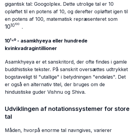
gigantisk tal: Googolplex. Dette utrolige tal er 10
opløftet til en potens af 10, og derefter opløftet igen til
10^{10
en potens af 100, matematisk repræsenteret som
100
1
0
1
0
.
10¹⁴⁰ - asamkhyeya eller hundrede
kvinkvadragintillioner
Asamkhyeya er et sanskritord, der ofte findes i gamle
buddhistiske tekster. På sanskrit oversættes udtrykket
bogstaveligt til "utallige" i betydningen "endeløs". Det
er også en alternativ titel, der bruges om de
hinduistiske guder Vishnu og Shiva.
Udviklingen af notationssystemer for store
tal
Måden, hvorpå enorme tal navngives, varierer