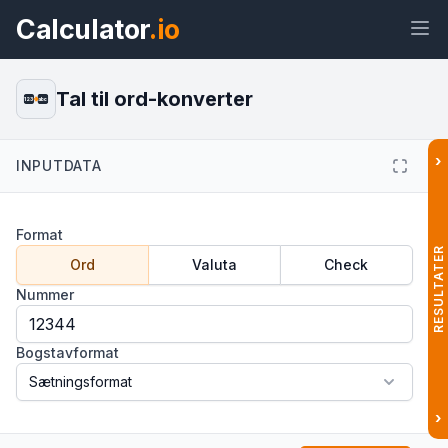
Calculator
.io
Tal til ord-konverter
123
abc
›
INPUTDATA
Widget
Link
Tekst
HTML
Format
Forhåndsvisning Tal til ord-
RESULTATER
konverter: Stav tal med bogstaver
Ord
Valuta
Check
Widget
Nummer
Bogstavformat
›