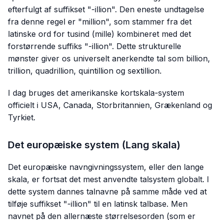
efterfulgt af suffikset "-illion". Den eneste undtagelse
fra denne regel er "million", som stammer fra det
latinske ord for tusind (
mille
) kombineret med det
forstørrende suffiks "-illion". Dette strukturelle
mønster giver os universelt anerkendte tal som billion,
trillion, quadrillion, quintillion og sextillion.
I dag bruges det amerikanske kortskala-system
officielt i USA, Canada, Storbritannien, Grækenland og
Tyrkiet.
Det europæiske system (Lang skala)
Det europæiske navngivningssystem, eller den lange
skala, er fortsat det mest anvendte talsystem globalt. I
dette system dannes talnavne på samme måde ved at
tilføje suffikset "-illion" til en latinsk talbase. Men
navnet på den allernæste størrelsesorden (som er