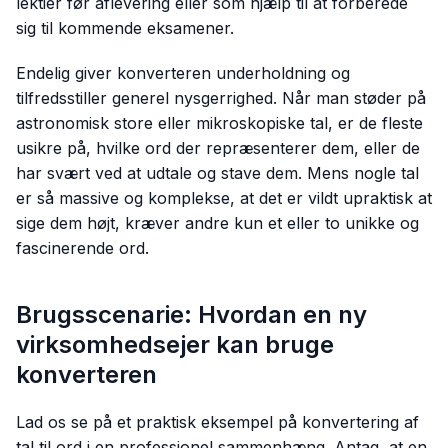
lektier før aflevering eller som hjælp til at forberede
sig til kommende eksamener.
Endelig giver konverteren underholdning og
tilfredsstiller generel nysgerrighed. Når man støder på
astronomisk store eller mikroskopiske tal, er de fleste
usikre på, hvilke ord der repræsenterer dem, eller de
har svært ved at udtale og stave dem. Mens nogle tal
er så massive og komplekse, at det er vildt upraktisk at
sige dem højt, kræver andre kun et eller to unikke og
fascinerende ord.
Brugsscenarie: Hvordan en ny
virksomhedsejer kan bruge
konverteren
Lad os se på et praktisk eksempel på konvertering af
tal til ord i en professionel sammenhæng. Antag, at en