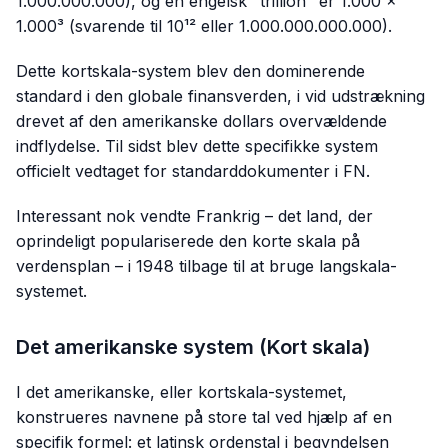
1.000.000.000), og en engelsk "trillion" er 1.000 ×
1.000³ (svarende til 10¹² eller 1.000.000.000.000).
Dette kortskala-system blev den dominerende
standard i den globale finansverden, i vid udstrækning
drevet af den amerikanske dollars overvældende
indflydelse. Til sidst blev dette specifikke system
officielt vedtaget for standarddokumenter i FN.
Interessant nok vendte Frankrig – det land, der
oprindeligt populariserede den korte skala på
verdensplan – i 1948 tilbage til at bruge langskala-
systemet.
Det amerikanske system (Kort skala)
I det amerikanske, eller kortskala-systemet,
konstrueres navnene på store tal ved hjælp af en
specifik formel: et latinsk ordenstal i begyndelsen