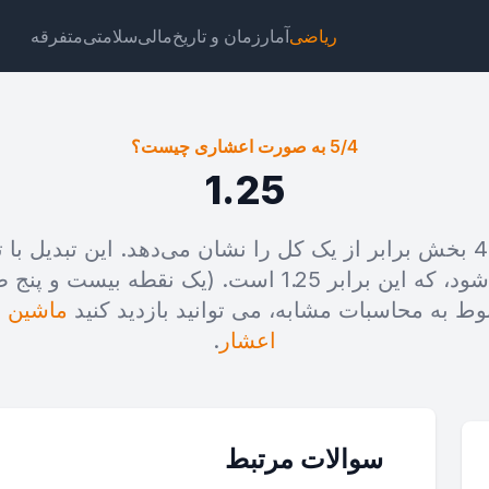
ریاضی
آمار
زمان و تاریخ
مالی
سلامتی
متفرقه
5/4 به صورت اعشاری چیست؟
1.25
ت
لینک
متن
HTML
مخرج (4) انجام می‌شود، که این برابر 1.25 است. (یک ن
وط به محاسبات مشابه، می توانید بازدید کنید
ماشین ح
صورت اعشاری چیست؟ ویجت
اعشار
.
سوالات مرتبط