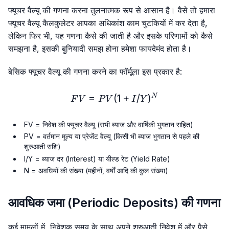
फ्यूचर वैल्यू की गणना करना तुलनात्मक रूप से आसान है। वैसे तो हमारा
फ्यूचर वैल्यू कैलकुलेटर आपका अधिकांश काम चुटकियों में कर देता है,
लेकिन फिर भी, यह गणना कैसे की जाती है और इसके परिणामों को कैसे
समझना है, इसकी बुनियादी समझ होना हमेशा फायदेमंद होता है।
बेसिक फ्यूचर वैल्यू की गणना करने का फॉर्मूला इस प्रकार है:
=
(
FV = PV (1 + I/Y)^{N}
1
+
/
)
N
F
V
P
V
I
Y
FV = निवेश की फ्यूचर वैल्यू (सभी ब्याज और वार्षिकी भुगतान सहित)
PV = वर्तमान मूल्य या प्रेजेंट वैल्यू (किसी भी ब्याज भुगतान से पहले की
शुरुआती राशि)
I/Y = ब्याज दर (Interest) या यील्ड रेट (Yield Rate)
N = अवधियों की संख्या (महीनों, वर्षों आदि की कुल संख्या)
आवधिक जमा (Periodic Deposits) की गणना
कई मामलों में, निवेशक समय के साथ अपने शुरुआती निवेश में और पैसे