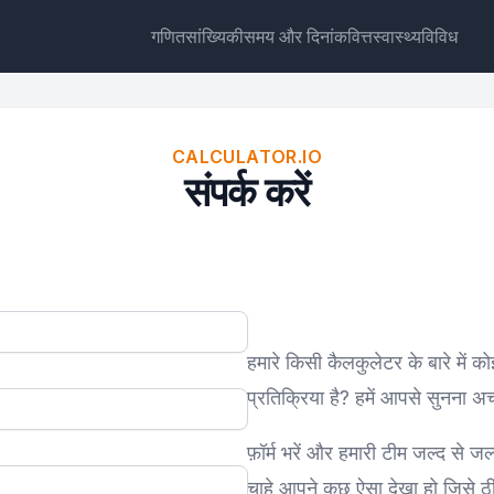
गणित
सांख्यिकी
समय और दिनांक
वित्त
स्वास्थ्य
विविध
CALCULATOR.IO
संपर्क करें
विजेट
लिंक
टेक्स्ट
HTML
पूर्वावलोकन संपर्क करें विजेट
हमारे किसी कैलकुलेटर के बारे में को
प्रतिक्रिया है? हमें आपसे सुनना अ
फ़ॉर्म भरें और हमारी टीम जल्द से ज
चाहे आपने कुछ ऐसा देखा हो जिसे 