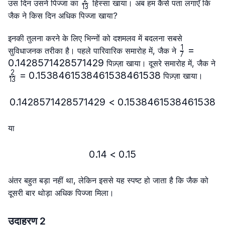
\frac{2}
उस दिन उसने पिज्जा का
हिस्सा खाया। अब हम कैसे पता लगाएँ कि
13
{13}
जैक ने किस दिन अधिक पिज्जा खाया?
इनकी तुलना करने के लिए भिन्नों को दशमलव में बदलना सबसे
1
\frac{1}
=
सुविधाजनक तरीका है। पहले पारिवारिक समारोह में, जैक ने
7
{7}=0.14
0.1428571428571429
पिज़्ज़ा खाया। दूसरे समारोह में, जैक ने
2
\frac{2}
=
0.1538461538461538461538
पिज़्ज़ा खाया।
13
{13}=0.1538461538461538461538
0.1428571428571429
<
0.1428571428571429 < 
0.1538461538461538
या
0.14
<
0.14 < 0.15
0.15
अंतर बहुत बड़ा नहीं था, लेकिन इससे यह स्पष्ट हो जाता है कि जैक को
दूसरी बार थोड़ा अधिक पिज्जा मिला।
उदाहरण 2