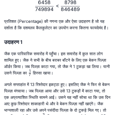
6458
8798
\frac{6458}{749894} < 
<
749894
846489
प्रतिशत (Percentage) की गणना एक और ऐसा उदाहरण है जो यह
दर्शाता है कि दशमलव कैलकुलेटर का उपयोग करना कितना फायदेमंद है।
उदाहरण 1
जैक एक पारिवारिक समारोह में पहुँचा। इस समारोह में कुल सात लोग
शामिल हुए। जैक ने सभी के बीच बराबर बाँटने के लिए एक बेकन पिज़्ज़ा
ऑर्डर किया। जब पिज़्ज़ा काटा गया, तो जैक ने 1 टुकड़ा खा लिया। यानी
1
\frac{1}
उसने पिज़्ज़ा का
हिस्सा खाया।
7
{7}
अगले सप्ताहांत में 13 रिश्तेदार इकट्ठा हुए। इसलिए जैक ने फिर से बेकन
पिज़्ज़ा मंगवाया। जब पिज़्ज़ा आया और उसे 13 टुकड़ों में काटा गया, तो
एक अप्रत्याशित स्थिति सामने आई। उसने यह नहीं सोचा था कि उस दिन
आए कुछ रिश्तेदार शाकाहारी थे और वे बेकन पिज़्ज़ा नहीं खाएंगे। जैक
भाग्यशाली रहा और उसे अपने पसंदीदा पिज़्ज़ा के दो टुकड़े मिल गए। तो
2