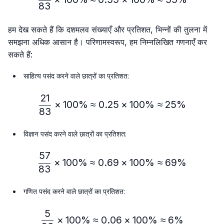
83
हम देख सकते हैं कि दशमलव संख्याएँ और प्रतिशत, भिन्नों की तुलना में
समझना अधिक आसान है। परिणामस्वरूप, हम निम्नलिखित गणनाएँ कर
सकते हैं:
साहित्य पसंद करने वाले छात्रों का प्रतिशत:
21
\frac{21}{83} × 100\% ≈
×
100%
≈
0.25
×
100%
≈
25%
83
विज्ञान पसंद करने वाले छात्रों का प्रतिशत:
57
\frac{57}{83} × 100\% ≈
×
100%
≈
0.69
×
100%
≈
69%
83
गणित पसंद करने वाले छात्रों का प्रतिशत:
5
\frac{5}{83} × 100\% ≈ 
×
100%
≈
0.06
×
100%
≈
6%