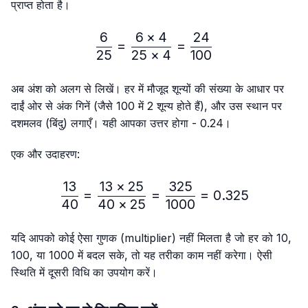
प्राप्त होता है।
6
6
×
4
24
\frac{6}{25}=\frac{6 × 4
=
=
25
25
×
4
100
अब अंश को अलग से लिखें। हर में मौजूद शून्यों की संख्या के आधार पर
दाईं ओर से अंक गिनें (जैसे 100 में 2 शून्य होते हैं), और उस स्थान पर
दशमलव (बिंदु) लगाएँ। यही आपका उत्तर होगा - 0.24।
एक और उदाहरण:
13
13
×
25
325
\frac{13}{40}=\frac{13 
=
=
=
0.325
40
40
×
25
1000
यदि आपको कोई ऐसा गुणक (multiplier) नहीं मिलता है जो हर को 10,
100, या 1000 में बदल सके, तो यह तरीका काम नहीं करेगा। ऐसी
स्थिति में दूसरी विधि का उपयोग करें।