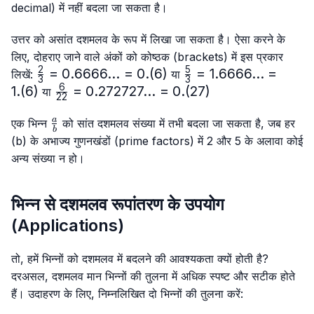
decimal) में नहीं बदला जा सकता है।
उत्तर को असांत दशमलव के रूप में लिखा जा सकता है। ऐसा करने के
लिए, दोहराए जाने वाले अंकों को कोष्ठक (brackets) में इस प्रकार
2
5
\frac{2}
=
0.6666...
=
0.
(
6
)
\frac{5}
=
1.6666...
=
लिखें:
या
3
3
{3}=0.6666...
{3}=
6
1.
(
6
)
\frac{6}
=
0.272727...
=
0.
(
27
)
या
22
= 0.(6)
1.6666...
{22}=0.272727...
= 1.(6)
\frac{a}
= 0.(27)
a
एक भिन्न
को सांत दशमलव संख्या में तभी बदला जा सकता है, जब हर
b
{b}
(b) के अभाज्य गुणनखंडों (prime factors) में 2 और 5 के अलावा कोई
अन्य संख्या न हो।
भिन्न से दशमलव रूपांतरण के उपयोग
(Applications)
तो, हमें भिन्नों को दशमलव में बदलने की आवश्यकता क्यों होती है?
दरअसल, दशमलव मान भिन्नों की तुलना में अधिक स्पष्ट और सटीक होते
हैं। उदाहरण के लिए, निम्नलिखित दो भिन्नों की तुलना करें: