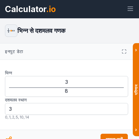
Calculator
.io
भिन्न से दशमलव गणक
1
0.5
2
›
इनपुट डेटा
विजेट
लिंक
टेक्स्ट
HTML
भिन्न
पूर्वावलोकन भिन्न से दशमलव कैलकुलेटर: आसान
और सटीक रूपांतरण विजेट
परिणाम
दशमलव स्थान
0
,
1
,
2
,
5
,
10
,
14
›