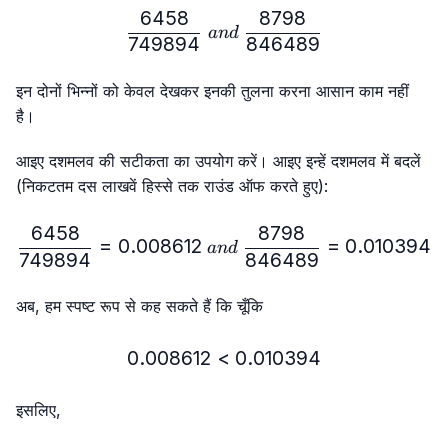
6458
8798
\frac{6458}{749894} \ 
an
d
749894
846489
इन दोनों भिन्नों को केवल देखकर इनकी तुलना करना आसान काम नहीं
है।
आइए दशमलव की सटीकता का उपयोग करें। आइए इन्हें दशमलव में बदलें
(निकटतम दस लाखवें हिस्से तक राउंड ऑफ करते हुए):
6458
8798
\frac{6458}{749894}=0.
=
0.008612
=
0.010394
an
d
749894
846489
अब, हम स्पष्ट रूप से कह सकते हैं कि चूँकि
0.008612
<
0.008612 < 0.010394
0.010394
इसलिए,