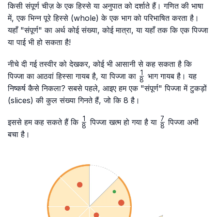
किसी संपूर्ण चीज़ के एक हिस्से या अनुपात को दर्शाते हैं। गणित की भाषा
में, एक भिन्न पूरे हिस्से (whole) के एक भाग को परिभाषित करता है।
यहाँ "संपूर्ण" का अर्थ कोई संख्या, कोई मात्रा, या यहाँ तक कि एक पिज्जा
या पाई भी हो सकता है!
नीचे दी गई तस्वीर को देखकर, कोई भी आसानी से कह सकता है कि
1
\frac{1}
पिज्जा का आठवां हिस्सा गायब है, या पिज्जा का
भाग गायब है। यह
8
{8}
निष्कर्ष कैसे निकला? सबसे पहले, आइए हम एक "संपूर्ण" पिज्जा में टुकड़ों
(slices) की कुल संख्या गिनते हैं, जो कि 8 है।
1
7
\frac{1}
\frac{7}
इससे हम कह सकते हैं कि
पिज्जा खत्म हो गया है या
पिज्जा अभी
8
8
{8}
{8}
बचा है।