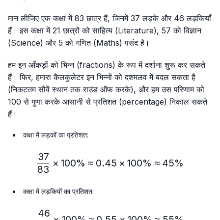
मान लीजिए एक कक्षा में 83 छात्र हैं, जिनमें 37 लड़के और 46 लड़कियाँ
हैं। इस कक्षा में 21 छात्रों को साहित्य (Literature), 57 को विज्ञान
(Science) और 5 को गणित (Maths) पसंद है।
हम इन आँकड़ों को भिन्न (fractions) के रूप में दर्शाना शुरू कर सकते
हैं। फिर, हमारा कैलकुलेटर इन भिन्नों को दशमलव में बदल सकता है
(निकटतम सौवें स्थान तक राउंड ऑफ करके), और हम उस परिणाम को
100 से गुणा करके आसानी से प्रतिशत (percentage) निकाल सकते
हैं।
कक्षा में लड़कों का प्रतिशत:
37
\frac{37}{83} × 100\%≈
×
100%
≈
0.45
×
100%
≈
45%
83
कक्षा में लड़कियों का प्रतिशत:
46
\frac{46}{83} × 100\% ≈
×
100%
≈
0.55
×
100%
≈
55%