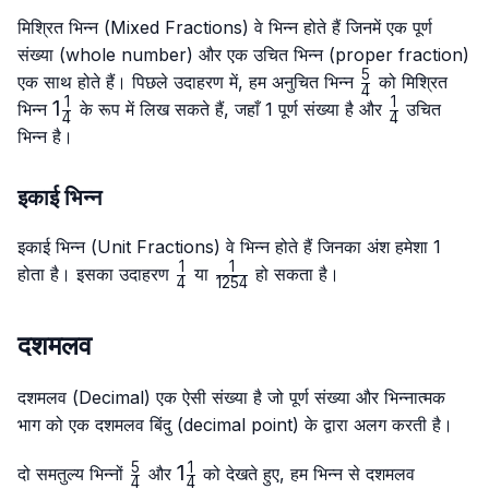
मिश्रित भिन्न (Mixed Fractions) वे भिन्न होते हैं जिनमें एक पूर्ण
संख्या (whole number) और एक उचित भिन्न (proper fraction)
5
\frac{5}
एक साथ होते हैं। पिछले उदाहरण में, हम अनुचित भिन्न
को मिश्रित
4
{4}
1
1
1\frac{1}
1
\frac{1}
भिन्न
के रूप में लिख सकते हैं, जहाँ 1 पूर्ण संख्या है और
उचित
4
4
{4}
{4}
भिन्न है।
इकाई भिन्न
इकाई भिन्न (Unit Fractions) वे भिन्न होते हैं जिनका अंश हमेशा 1
1
1
\frac{1}
\frac{1}
होता है। इसका उदाहरण
या
हो सकता है।
4
1254
{4}
{1254}
दशमलव
दशमलव (Decimal) एक ऐसी संख्या है जो पूर्ण संख्या और भिन्नात्मक
भाग को एक दशमलव बिंदु (decimal point) के द्वारा अलग करती है।
5
1
\frac{5}
1\frac{1}
1
दो समतुल्य भिन्नों
और
को देखते हुए, हम भिन्न से दशमलव
4
4