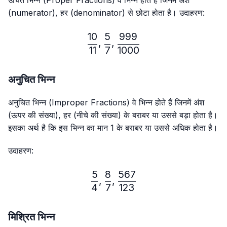
उचित भिन्न (Proper Fractions) वे भिन्न होते हैं जिनमें अंश
(numerator), हर (denominator) से छोटा होता है। उदाहरण:
10
5
999
\frac{10}{11},\frac{5}{7}
,
,
11
7
1000
अनुचित भिन्न
अनुचित भिन्न (Improper Fractions) वे भिन्न होते हैं जिनमें अंश
(ऊपर की संख्या), हर (नीचे की संख्या) के बराबर या उससे बड़ा होता है।
इसका अर्थ है कि इस भिन्न का मान 1 के बराबर या उससे अधिक होता है।
उदाहरण:
5
8
567
\frac{5}{4},\frac{8}{7},
,
,
4
7
123
मिश्रित भिन्न