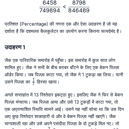
6458
8798
\frac{6458}{749894} < 
<
749894
846489
प्रतिशत (Percentage) की गणना एक और ऐसा उदाहरण है जो यह
दर्शाता है कि दशमलव कैलकुलेटर का उपयोग करना कितना फायदेमंद है।
उदाहरण 1
जैक एक पारिवारिक समारोह में पहुँचा। इस समारोह में कुल सात लोग
शामिल हुए। जैक ने सभी के बीच बराबर बाँटने के लिए एक बेकन पिज़्ज़ा
ऑर्डर किया। जब पिज़्ज़ा काटा गया, तो जैक ने 1 टुकड़ा खा लिया। यानी
1
\frac{1}
उसने पिज़्ज़ा का
हिस्सा खाया।
7
{7}
अगले सप्ताहांत में 13 रिश्तेदार इकट्ठा हुए। इसलिए जैक ने फिर से बेकन
पिज़्ज़ा मंगवाया। जब पिज़्ज़ा आया और उसे 13 टुकड़ों में काटा गया, तो
एक अप्रत्याशित स्थिति सामने आई। उसने यह नहीं सोचा था कि उस दिन
आए कुछ रिश्तेदार शाकाहारी थे और वे बेकन पिज़्ज़ा नहीं खाएंगे। जैक
भाग्यशाली रहा और उसे अपने पसंदीदा पिज़्ज़ा के दो टुकड़े मिल गए। तो
2