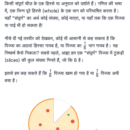
किसी संपूर्ण चीज़ के एक हिस्से या अनुपात को दर्शाते हैं। गणित की भाषा
में, एक भिन्न पूरे हिस्से (whole) के एक भाग को परिभाषित करता है।
यहाँ "संपूर्ण" का अर्थ कोई संख्या, कोई मात्रा, या यहाँ तक कि एक पिज्जा
या पाई भी हो सकता है!
नीचे दी गई तस्वीर को देखकर, कोई भी आसानी से कह सकता है कि
1
\frac{1}
पिज्जा का आठवां हिस्सा गायब है, या पिज्जा का
भाग गायब है। यह
8
{8}
निष्कर्ष कैसे निकला? सबसे पहले, आइए हम एक "संपूर्ण" पिज्जा में टुकड़ों
(slices) की कुल संख्या गिनते हैं, जो कि 8 है।
1
7
\frac{1}
\frac{7}
इससे हम कह सकते हैं कि
पिज्जा खत्म हो गया है या
पिज्जा अभी
8
8
{8}
{8}
बचा है।