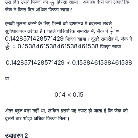
\frac{2}
उस दिन उसने पिज्जा का
हिस्सा खाया। अब हम कैसे पता लगाएँ कि
13
{13}
जैक ने किस दिन अधिक पिज्जा खाया?
इनकी तुलना करने के लिए भिन्नों को दशमलव में बदलना सबसे
1
\frac{1}
=
सुविधाजनक तरीका है। पहले पारिवारिक समारोह में, जैक ने
7
{7}=0.14
0.1428571428571429
पिज़्ज़ा खाया। दूसरे समारोह में, जैक ने
2
\frac{2}
=
0.1538461538461538461538
पिज़्ज़ा खाया।
13
{13}=0.1538461538461538461538
0.1428571428571429
<
0.1428571428571429 < 
0.1538461538461538
या
0.14
<
0.14 < 0.15
0.15
अंतर बहुत बड़ा नहीं था, लेकिन इससे यह स्पष्ट हो जाता है कि जैक को
दूसरी बार थोड़ा अधिक पिज्जा मिला।
उदाहरण 2