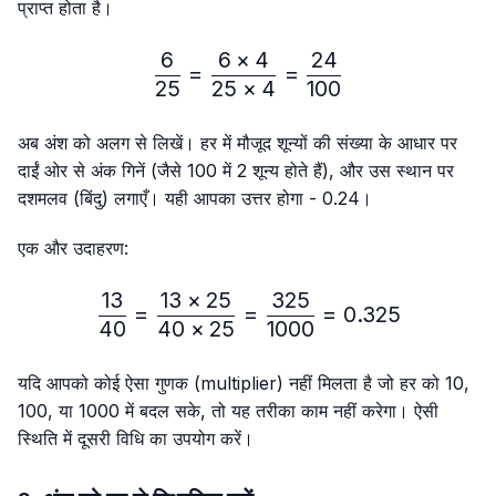
प्राप्त होता है।
6
6
×
4
24
\frac{6}{25}=\frac{6 × 4
=
=
25
25
×
4
100
अब अंश को अलग से लिखें। हर में मौजूद शून्यों की संख्या के आधार पर
दाईं ओर से अंक गिनें (जैसे 100 में 2 शून्य होते हैं), और उस स्थान पर
दशमलव (बिंदु) लगाएँ। यही आपका उत्तर होगा - 0.24।
एक और उदाहरण:
13
13
×
25
325
\frac{13}{40}=\frac{13 
=
=
=
0.325
40
40
×
25
1000
यदि आपको कोई ऐसा गुणक (multiplier) नहीं मिलता है जो हर को 10,
100, या 1000 में बदल सके, तो यह तरीका काम नहीं करेगा। ऐसी
स्थिति में दूसरी विधि का उपयोग करें।