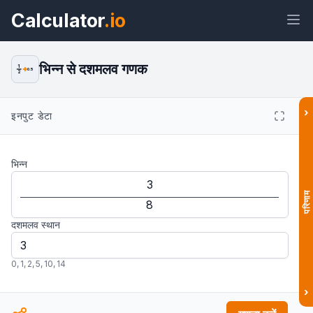
Calculator
.io
भिन्न से दशमलव गणक
1
0.5
2
›
इनपुट डेटा
विजेट
लिंक
टेक्स्ट
HTML
भिन्न
पूर्वावलोकन भिन्न से दशमलव कैलकुलेटर: आसान
और सटीक रूपांतरण विजेट
परिणाम
दशमलव स्थान
0
,
1
,
2
,
5
,
10
,
14
›