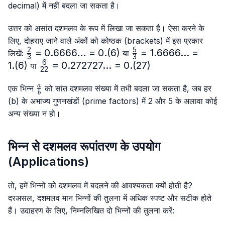
decimal) में नहीं बदला जा सकता है।
उत्तर को असांत दशमलव के रूप में लिखा जा सकता है। ऐसा करने के
लिए, दोहराए जाने वाले अंकों को कोष्ठक (brackets) में इस प्रकार
2
5
\frac{2}
=
0.6666...
=
0.
(
6
)
\frac{5}
=
1.6666...
=
लिखें:
या
3
3
{3}=0.6666...
{3}=
6
1.
(
6
)
\frac{6}
=
0.272727...
=
0.
(
27
)
या
22
= 0.(6)
1.6666...
{22}=0.272727...
= 1.(6)
\frac{a}
= 0.(27)
a
एक भिन्न
को सांत दशमलव संख्या में तभी बदला जा सकता है, जब हर
b
{b}
(b) के अभाज्य गुणनखंडों (prime factors) में 2 और 5 के अलावा कोई
अन्य संख्या न हो।
भिन्न से दशमलव रूपांतरण के उपयोग
(Applications)
तो, हमें भिन्नों को दशमलव में बदलने की आवश्यकता क्यों होती है?
दरअसल, दशमलव मान भिन्नों की तुलना में अधिक स्पष्ट और सटीक होते
हैं। उदाहरण के लिए, निम्नलिखित दो भिन्नों की तुलना करें: