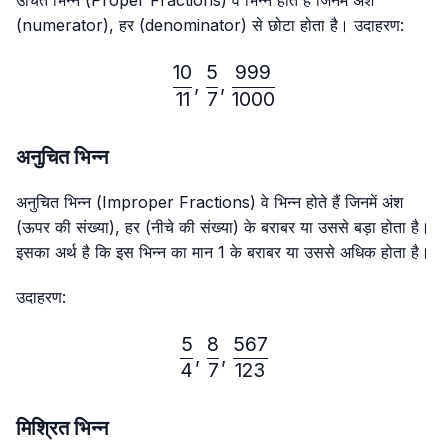
उचित भिन्न (Proper Fractions) वे भिन्न होते हैं जिनमें अंश
(numerator), हर (denominator) से छोटा होता है। उदाहरण:
10
5
999
\frac{10}{11},\frac{5}{7}
,
,
11
7
1000
अनुचित भिन्न
अनुचित भिन्न (Improper Fractions) वे भिन्न होते हैं जिनमें अंश
(ऊपर की संख्या), हर (नीचे की संख्या) के बराबर या उससे बड़ा होता है।
इसका अर्थ है कि इस भिन्न का मान 1 के बराबर या उससे अधिक होता है।
उदाहरण:
5
8
567
\frac{5}{4},\frac{8}{7},
,
,
4
7
123
मिश्रित भिन्न