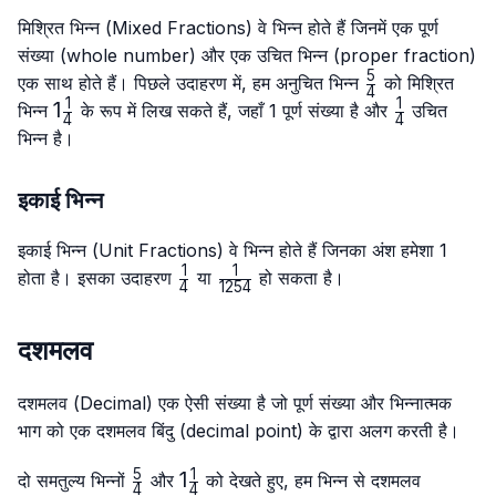
मिश्रित भिन्न (Mixed Fractions) वे भिन्न होते हैं जिनमें एक पूर्ण
संख्या (whole number) और एक उचित भिन्न (proper fraction)
5
\frac{5}
एक साथ होते हैं। पिछले उदाहरण में, हम अनुचित भिन्न
को मिश्रित
4
{4}
1
1
1\frac{1}
1
\frac{1}
भिन्न
के रूप में लिख सकते हैं, जहाँ 1 पूर्ण संख्या है और
उचित
4
4
{4}
{4}
भिन्न है।
इकाई भिन्न
इकाई भिन्न (Unit Fractions) वे भिन्न होते हैं जिनका अंश हमेशा 1
1
1
\frac{1}
\frac{1}
होता है। इसका उदाहरण
या
हो सकता है।
4
1254
{4}
{1254}
दशमलव
दशमलव (Decimal) एक ऐसी संख्या है जो पूर्ण संख्या और भिन्नात्मक
भाग को एक दशमलव बिंदु (decimal point) के द्वारा अलग करती है।
5
1
\frac{5}
1\frac{1}
1
दो समतुल्य भिन्नों
और
को देखते हुए, हम भिन्न से दशमलव
4
4