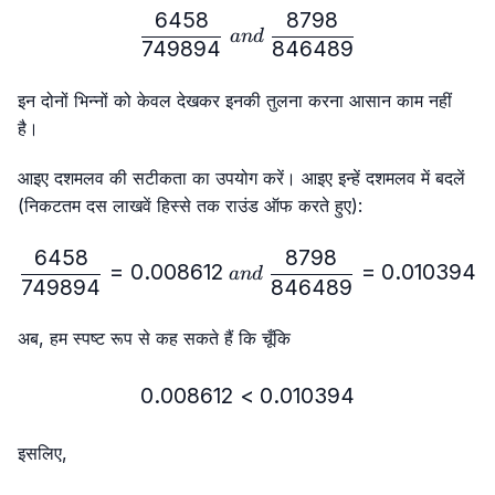
6458
8798
\frac{6458}{749894} \ 
an
d
749894
846489
इन दोनों भिन्नों को केवल देखकर इनकी तुलना करना आसान काम नहीं
है।
आइए दशमलव की सटीकता का उपयोग करें। आइए इन्हें दशमलव में बदलें
(निकटतम दस लाखवें हिस्से तक राउंड ऑफ करते हुए):
6458
8798
\frac{6458}{749894}=0.
=
0.008612
=
0.010394
an
d
749894
846489
अब, हम स्पष्ट रूप से कह सकते हैं कि चूँकि
0.008612
<
0.008612 < 0.010394
0.010394
इसलिए,