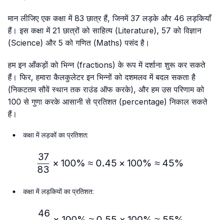
मान लीजिए एक कक्षा में 83 छात्र हैं, जिनमें 37 लड़के और 46 लड़कियाँ
हैं। इस कक्षा में 21 छात्रों को साहित्य (Literature), 57 को विज्ञान
(Science) और 5 को गणित (Maths) पसंद है।
हम इन आँकड़ों को भिन्न (fractions) के रूप में दर्शाना शुरू कर सकते
हैं। फिर, हमारा कैलकुलेटर इन भिन्नों को दशमलव में बदल सकता है
(निकटतम सौवें स्थान तक राउंड ऑफ करके), और हम उस परिणाम को
100 से गुणा करके आसानी से प्रतिशत (percentage) निकाल सकते
हैं।
कक्षा में लड़कों का प्रतिशत:
37
\frac{37}{83} × 100\%≈
×
100%
≈
0.45
×
100%
≈
45%
83
कक्षा में लड़कियों का प्रतिशत:
46
\frac{46}{83} × 100\% ≈
×
100%
≈
0.55
×
100%
≈
55%