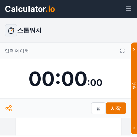
Calculator
.io
스톱워치
›
위젯
링크
텍스트
HTML
입력 데이터
00
:
00
미리보기 스톱워치 위젯
:
00
결과
시작
랩
›