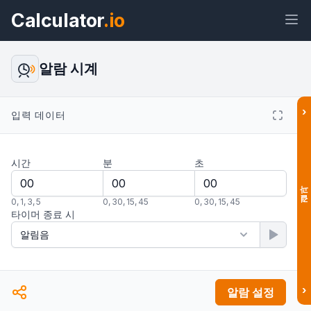
Calculator
.io
알람 시계
›
위젯
링크
텍스트
HTML
입력 데이터
시간
분
초
미리보기 알람 시계 위젯
결과
0
,
1
,
3
,
5
0
,
30
,
15
,
45
0
,
30
,
15
,
45
타이머 종료 시
›
알람 설정