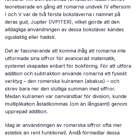
teoretiserade en gång att romarna undvek IV eftersom
I och V var de två första bokstäverna i namnet på
deras gud, Jupiter (IVPITER), vilket gjorde att den
alldagliga användningen av dessa bokstäver kändes
ogudaktig eller hädisk.
Det är fascinerande att komma ihåg att romarna inte
utformade sina siffror för avancerad matematik;
systemet skapades enbart för bokföring. För att utföra
addition och subtraktion använde romarna ett fysiskt
verktyg – den romerska kulramen (abakus) – och
skrev bara ner den slutliga summan med siffror.
Medan kulramen var oanvändbar för division, kunde
multiplikation åstadkommas (om än långsamt) genom
upprepad addition.
Idag är användningen av romerska siffror ofta mer
estetisk än rent funktionell. Ändå förmedlar dessa