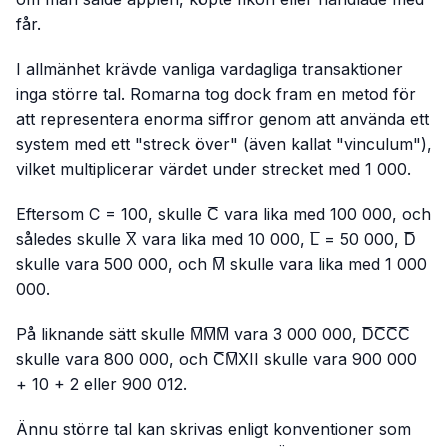
får.
I allmänhet krävde vanliga vardagliga transaktioner
inga större tal. Romarna tog dock fram en metod för
att representera enorma siffror genom att använda ett
system med ett "streck över" (även kallat "vinculum"),
vilket multiplicerar värdet under strecket med 1 000.
Eftersom C = 100, skulle C̅ vara lika med 100 000, och
således skulle X̅ vara lika med 10 000, L̅ = 50 000, D̅
skulle vara 500 000, och M̅ skulle vara lika med 1 000
000.
På liknande sätt skulle M̅M̅M̅ vara 3 000 000, D̅C̅C̅C̅
skulle vara 800 000, och C̅M̅XII skulle vara 900 000
+ 10 + 2 eller 900 012.
Ännu större tal kan skrivas enligt konventioner som