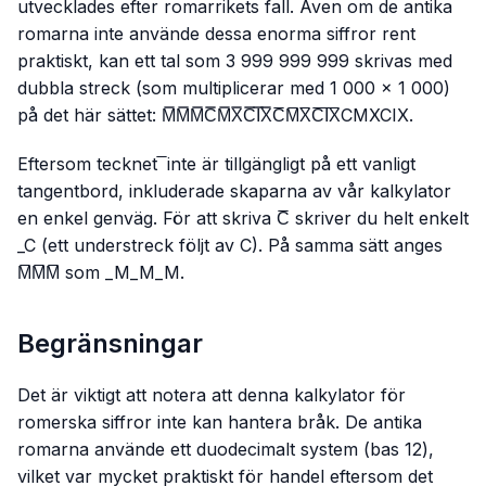
utvecklades efter romarrikets fall. Även om de antika
romarna inte använde dessa enorma siffror rent
praktiskt, kan ett tal som 3 999 999 999 skrivas med
dubbla streck (som multiplicerar med 1 000 × 1 000)
på det här sättet: M̿M̿M̿C̿M̿X̿C̿I̿X̿C̅M̅X̅C̅I̅X̅CMXCIX.
Eftersom tecknet ̅ inte är tillgängligt på ett vanligt
tangentbord, inkluderade skaparna av vår kalkylator
en enkel genväg. För att skriva C̅ skriver du helt enkelt
_C
(ett understreck följt av C). På samma sätt anges
M̅M̅M̅ som
_M_M_M
.
Begränsningar
Det är viktigt att notera att denna kalkylator för
romerska siffror inte kan hantera bråk. De antika
romarna använde ett duodecimalt system (bas 12),
vilket var mycket praktiskt för handel eftersom det