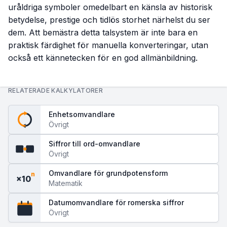
uråldriga symboler omedelbart en känsla av historisk
betydelse, prestige och tidlös storhet närhelst du ser
dem. Att bemästra detta talsystem är inte bara en
praktisk färdighet för manuella konverteringar, utan
också ett kännetecken för en god allmänbildning.
RELATERADE KALKYLATORER
Enhetsomvandlare
Övrigt
Siffror till ord-omvandlare
123
abc
Övrigt
Omvandlare för grundpotensform
n
×10
Matematik
Datumomvandlare för romerska siffror
XIV
Övrigt