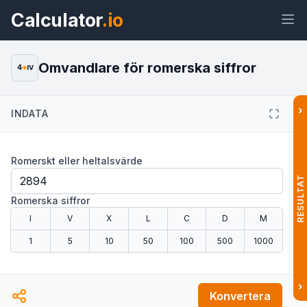
Calculator
.io
Omvandlare för romerska siffror
4
IV
›
INDATA
Widget
Länk
Text
HTML
Romerskt eller heltalsvärde
Förhandsvisning Romerska siffror:
Omvandlare & kalkylator Widget
RESULTAT
Romerska siffror
I
V
X
L
C
D
M
1
5
10
50
100
500
1000
›
Konvertera