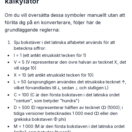
kalkylator
Om du vill översätta dessa symboler manuellt utan att
förlita dig på en konverterare, följer här de
grundläggande reglerna:
Sju bokstäver i det latinska alfabetet används för att
beteckna siffror:
I = 1 (ett antikt etruskiskt tecken för 1)
V = 5 (V representerar den övre halvan av tecknet X, det
vill säga 10)
X = 10 (ett antikt etruskiskt tecken för 10)
L = 50 (ursprungligen användes det etruskiska tecknet 𐌣,
vilket förvandlades till ↆ, sedan ⊥ och slutligen L)
C = 100 (C är den första bokstaven i det latinska ordet
"centum", som betyder "hundra")
D = 500 (D representerar hälften av tecknet ↀ (1000); i
tidiga versioner betecknades 1 000 med ↀ eller den
grekiska bokstaven Φ phi)
M = 1 000 (M är den första bokstaven i det latinska ordet