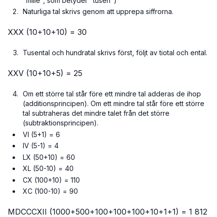
"mille", som betyder "tusen")
Naturliga tal skrivs genom att upprepa siffrorna.
XXX (10+10+10) = 30
Tusental och hundratal skrivs först, följt av tiotal och ental.
XXV (10+10+5) = 25
Om ett större tal står före ett mindre tal adderas de ihop
(additionsprincipen). Om ett mindre tal står före ett större
tal subtraheras det mindre talet från det större
(subtraktionsprincipen).
VI (5+1) = 6
IV (5-1) = 4
LX (50+10) = 60
XL (50-10) = 40
CX (100+10) = 110
XC (100-10) = 90
MDCCCXII (1000+500+100+100+100+10+1+1) = 1 812