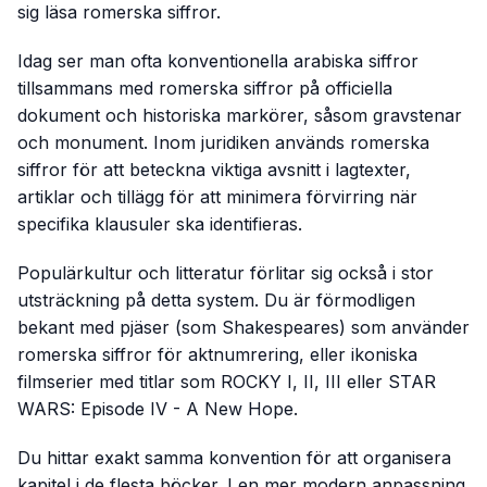
sig läsa romerska siffror.
Idag ser man ofta konventionella arabiska siffror
tillsammans med romerska siffror på officiella
dokument och historiska markörer, såsom gravstenar
och monument. Inom juridiken används romerska
siffror för att beteckna viktiga avsnitt i lagtexter,
artiklar och tillägg för att minimera förvirring när
specifika klausuler ska identifieras.
Populärkultur och litteratur förlitar sig också i stor
utsträckning på detta system. Du är förmodligen
bekant med pjäser (som Shakespeares) som använder
romerska siffror för aktnumrering, eller ikoniska
filmserier med titlar som
ROCKY I, II, III
eller
STAR
WARS: Episode IV - A New Hope
.
Du hittar exakt samma konvention för att organisera
kapitel i de flesta böcker. I en mer modern anpassning