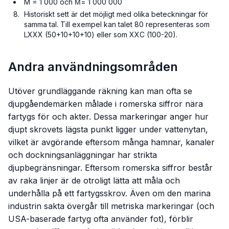
M = 1 000 och M̅= 1 000 000
Historiskt sett är det möjligt med olika beteckningar för
samma tal. Till exempel kan talet 80 representeras som
LXXX (50+10+10+10) eller som XXC (100-20).
Andra användningsområden
Utöver grundläggande räkning kan man ofta se
djupgåendemärken målade i romerska siffror nära
fartygs för och akter. Dessa markeringar anger hur
djupt skrovets lägsta punkt ligger under vattenytan,
vilket är avgörande eftersom många hamnar, kanaler
och dockningsanläggningar har strikta
djupbegränsningar. Eftersom romerska siffror består
av raka linjer är de otroligt lätta att måla och
underhålla på ett fartygsskrov. Även om den marina
industrin sakta övergår till metriska markeringar (och
USA-baserade fartyg ofta använder fot), förblir