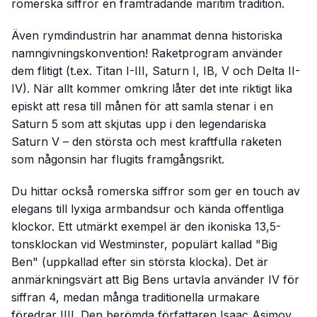
romerska siffror en framträdande maritim tradition.
Även rymdindustrin har anammat denna historiska
namngivningskonvention! Raketprogram använder
dem flitigt (t.ex. Titan I-III, Saturn I, IB, V och Delta II-
IV). När allt kommer omkring låter det inte riktigt lika
episkt att resa till månen för att samla stenar i en
Saturn 5
som att skjutas upp i den legendariska
Saturn V
– den största och mest kraftfulla raketen
som någonsin har flugits framgångsrikt.
Du hittar också romerska siffror som ger en touch av
elegans till lyxiga armbandsur och kända offentliga
klockor. Ett utmärkt exempel är den ikoniska 13,5-
tonsklockan vid Westminster, populärt kallad "Big
Ben" (uppkallad efter sin största klocka). Det är
anmärkningsvärt att Big Bens urtavla använder IV för
siffran 4, medan många traditionella urmakare
föredrar IIII. Den berömda författaren Isaac Asimov