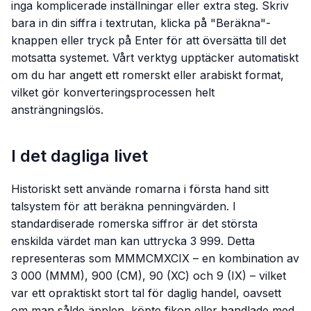
inga komplicerade inställningar eller extra steg. Skriv
bara in din siffra i textrutan, klicka på "Beräkna"-
knappen eller tryck på Enter för att översätta till det
motsatta systemet. Vårt verktyg upptäcker automatiskt
om du har angett ett romerskt eller arabiskt format,
vilket gör konverteringsprocessen helt
ansträngningslös.
I det dagliga livet
Historiskt sett använde romarna i första hand sitt
talsystem för att beräkna penningvärden. I
standardiserade romerska siffror är det största
enskilda värdet man kan uttrycka 3 999. Detta
representeras som MMMCMXCIX – en kombination av
3 000 (MMM), 900 (CM), 90 (XC) och 9 (IX) – vilket
var ett opraktiskt stort tal för daglig handel, oavsett
om man sålde äpplen, köpte fikon eller handlade med