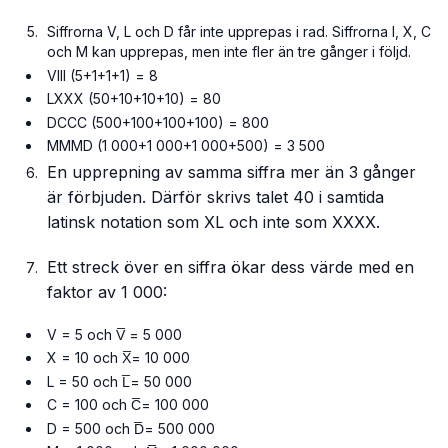
Siffrorna V, L och D får inte upprepas i rad. Siffrorna I, X, C
och M kan upprepas, men inte fler än tre gånger i följd.
VIII (5+1+1+1) = 8
LXXX (50+10+10+10) = 80
DCCC (500+100+100+100) = 800
MMMD (1 000+1 000+1 000+500) = 3 500
En upprepning av samma siffra mer än 3 gånger
är förbjuden. Därför skrivs talet 40 i samtida
latinsk notation som XL och inte som XXXX.
Ett streck över en siffra ökar dess värde med en
faktor av 1 000:
V = 5 och V̅ = 5 000
X = 10 och X̅= 10 000
L = 50 och L̅= 50 000
C = 100 och C̅= 100 000
D = 500 och D̅= 500 000