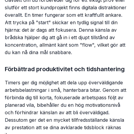
Oavsett om du förbereder dig för ett viktigt prov eller
slutför ett stort kundprojekt finns digitala distraktioner
överallt. En timer fungerar som ett kraftfullt ankare.
Att trycka på "start" skickar en tydlig signal till din
hjärna: det är dags att fokusera. Denna känsla av
brådska hjälper dig att gå in i ett djupt tillstånd av
koncentration, allmänt känt som "flow", vilket gör att
du kan nå dina mål snabbare.
Förbättrad produktivitet och tidshantering
Timers ger dig möjlighet att dela upp överväldigande
arbetsbelastningar i små, hanterbara bitar. Genom att
förbinda dig till korta, fokuserade arbetspass följt av
planerad vila, bibehåller du en hög motivationsnivå
och förhindrar känslan av att bli överväldigad.
Dessutom ger det en mycket tillfredsställande känsla
av prestation att se dina avklarade tidsblock räknas