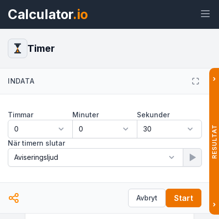
Calculator
.io
Timer
›
Widget
Länk
Text
HTML
INDATA
Timmar
Minuter
Sekunder
Förhandsvisning Timer Widget
RESULTAT
När timern slutar
Start
Avbryt
›