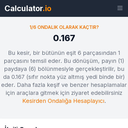
Calculator
.io
1/6 ONDALIK OLARAK KAÇTIR?
0.167
Araç
Bağlantı
Metin
HTML
Bu kesir, bir bütünün eşit 6 parçasından 1
parçasını temsil eder. Bu dönüşüm, payın (1)
paydaya (6) bölünmesiyle gerçekleştirilir, bu
Önizleme 1/6 ondalık olarak kaçtır?
Araç
da 0.167 (sıfır nokta yüz altmış yedi binde bir)
eder. Daha fazla keşif ve benzer hesaplamalar
için araçlara gitmek için ziyaret edebilirsiniz
Kesirden Ondalığa Hesaplayıcı
.