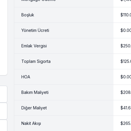
Boşluk
$110.
Yönetim Ücreti
$0.0
Emlak Vergisi
$250
Toplam Sigorta
$125
HOA
$0.0
Bakım Maliyeti
$208
Diğer Maliyet
$41.
Nakit Akışı
$265