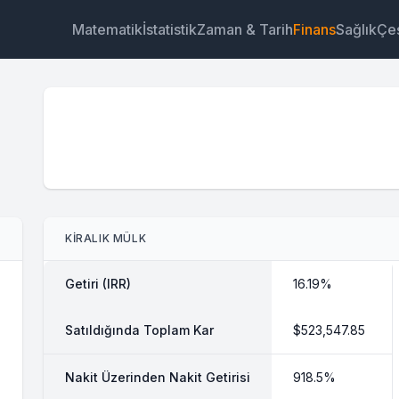
Matematik
İstatistik
Zaman & Tarih
Finans
Sağlık
Çeş
Araç
Bağlantı
Metin
HTML
KIRALIK MÜLK
Önizleme Kiralık Mülk Hesaplayıcı Araç
Getiri (IRR)
16.19%
Satıldığında Toplam Kar
$523,547.85
Nakit Üzerinden Nakit Getirisi
918.5%