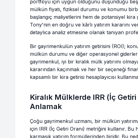
portföyü için uygun olduğunu düşündüğü beş 
mülkün fiyatı, fiziksel durumu ve konumu birbi
başlangıç maliyetlerini hem de potansiyel kira g
Tony'nin en doğru ve kârlı yatırım kararını ver
detaylıca analiz etmesine olanak tanıyan profes
Bir gayrimenkulün yatırım getirisini (ROI); konu
mülkün durumu ve diğer operasyonel giderler gi
gayrimenkul, iyi bir kiralık mülk yatırımı olmayab
kararından kaçınmak ve her bir seçeneği fina
kapsamlı bir kira getirisi hesaplayıcısı kullanmal
Kiralık Mülklerde IRR (İç Geti
Anlamak
Çoğu gayrimenkul uzmanı, bir mülkün yatırıma
için IRR (İç Getiri Oranı) metriğini kullanır. 
karmaşık yatırım formüllerinden biridir. Bu neden