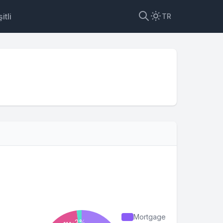
itli
TR
Mortgage