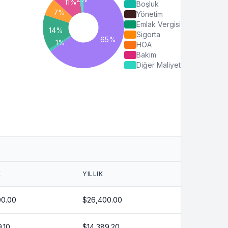
Boşluk
Yönetim
Emlak Vergisi
Sigorta
HOA
Bakım
Diğer Maliyet
K
YILLIK
00.00
$26,400.00
9.10
$14,389.20