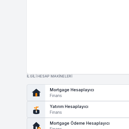
Bakım
Yıllık Artış
$
%
Diğer Maliyetler
Yıllık Artış
$
%
İLGILI HESAP MAKINELERI
Mortgage Hesaplayıcı
Finans
Yatırım Hesaplayıcı
Finans
$
Mortgage Ödeme Hesaplayıcı
Finans
$