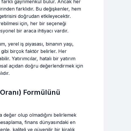
farklı gayrimenkul bulur. Ancak her
rinden farklıdır. Bu değişkenler, hem
etirisini doğrudan etkileyecektir.
ebilmesi için, her bir seçeneği
yonel bir araca ihtiyacı vardır.
m, yerel iş piyasası, binanın yaşı,
bi birçok faktör belirler. Her
ilir. Yatırımcılar, hatalı bir yatırım
nsal açıdan doğru değerlendirmek için
ıdır.
ri Oranı) Formülünü
 değer olup olmadığını belirlemek
Bu hesaplama, finans dünyasındaki en
le, kaliteli ve güvenilir bir kiralık