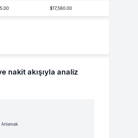
65.00
$17,580.00
ve nakit akışıyla analiz
nü Anlamak