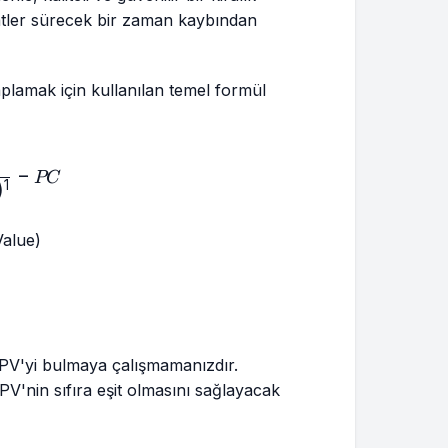
atler sürecek bir zaman kaybından
plamak için kullanılan temel formül
 = \frac{CF_1}{(1 + R)^1} - PC
−
PC
)
1
alue)
PV'yi bulmaya çalışmamanızdır.
PV'nin sıfıra eşit olmasını sağlayacak