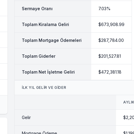
Sermaye Oranı
7.03%
Toplam Kiralama Geliri
$673,908.99
Toplam Mortgage Ödemeleri
$287,784.00
Toplam Giderler
$201,527.81
Toplam Net İşletme Geliri
$472,381.18
İLK YIL GELİR VE GİDER
AYLI
Gelir
$2,2
Mortgage Ödeme
$1,19