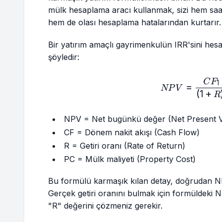
mülk hesaplama aracı kullanmak, sizi hem sa
hem de olası hesaplama hatalarından kurtarır.
Bir yatırım amaçlı gayrimenkulün IRR'sini hesa
şöyledir:
NPV
C
F
1
=
NP
V
(
1
+
R
NPV = Net bugünkü değer (Net Present V
CF = Dönem nakit akışı (Cash Flow)
R = Getiri oranı (Rate of Return)
PC = Mülk maliyeti (Property Cost)
Bu formülü karmaşık kılan detay, doğrudan N
Gerçek getiri oranını bulmak için formüldeki N
"R" değerini çözmeniz gerekir.