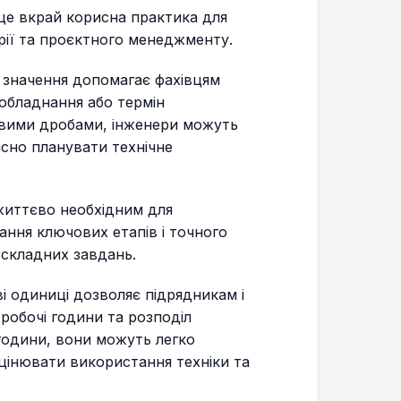
це вкрай корисна практика для
ерії та проєктного менеджменту.
і значення допомагає фахівцям
обладнання або термін
овими дробами, інженери можуть
асно планувати технічне
життєво необхідним для
ння ключових етапів і точного
 складних завдань.
і одиниці дозволяє підрядникам і
робочі години та розподіл
 години, вони можуть легко
цінювати використання техніки та