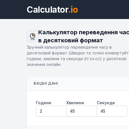
Calculator
.io
Калькулятор переведення ча
в десятковий формат
0.25
Зручний калькулятор переведення часу в
десятковий формат. Швидко та точно конвертуй
години, хвилини та секунди (гг:хх:сс) у десяткові
значення онлайн.
ВХІДНІ ДАНІ
Години
Хвилини
Секунди