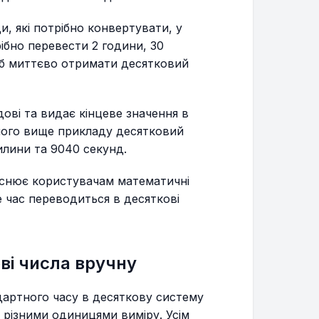
, які потрібно конвертувати, у
ібно перевести 2 години, 30
щоб миттєво отримати десятковий
ові та видає кінцеве значення в
еного вище прикладу десятковий
вилини та 9040 секунд.
снює користувачам математичні
е час переводиться в десяткові
ві числа вручну
артного часу в десяткову систему
 різними одиницями виміру. Усім