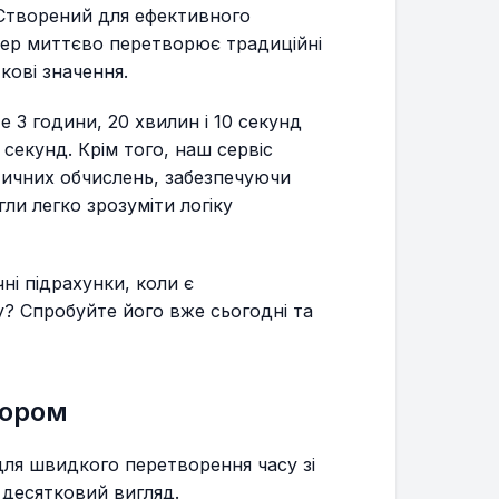
Створений для ефективного
тер миттєво перетворює традиційні
кові значення.
те 3 години, 20 хвилин і 10 секунд
 секунд. Крім того, наш сервіс
ичних обчислень, забезпечуючи
ли легко зрозуміти логіку
ні підрахунки, коли є
? Спробуйте його вже сьогодні та
тором
для швидкого перетворення часу зі
 десятковий вигляд.