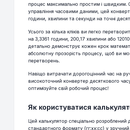
процес максимально простим і швидким. 
управління часовими даними, цей конвер
години, хвилини та секунди на точні десят
Усього за кілька кліків ви легко перетвори
на 3,3361 години, 200,17 хвилини або 12010
детально демонструє кожен крок математ
абсолютну прозорість процесу, щоб ви мог
перетворень.
Навіщо витрачати дорогоцінний час на руч
високоточний конвертер десяткового часу
оптимізуйте свій робочий процес!
Як користуватися калькуля
Цей калькулятор спеціально розроблений 
стандартного формату (гг:хх:сс) у зручний