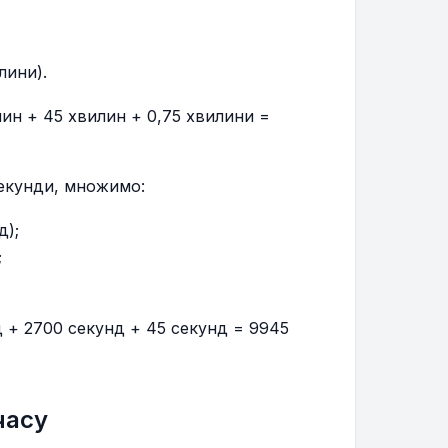
лини).
ин + 45 хвилин + 0,75 хвилини =
секунди, множимо:
д);
;
д + 2700 секунд + 45 секунд = 9945
часу