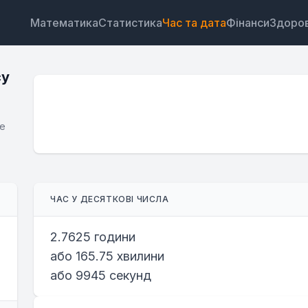
Математика
Статистика
Час та дата
Фінанси
Здоров
су
те
Віджет
Посилання
Текст
HTML
ЧАС У ДЕСЯТКОВІ ЧИСЛА
Попередній перегляд Калькулятор переведення ча
десятковий формат Віджет
2.7625 години
або 165.75 хвилини
або 9945 секунд