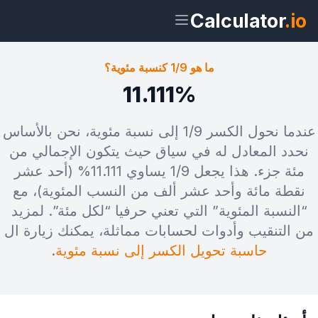
Calculator
.io
ما هو 1/9 كنسبة مئوية؟
11.111%
ويدجت
رابط
نص
HTML
عندما نحول الكسر 1/9 إلى نسبة مئوية، نحن بالأساس
نحدد المعادل له في سياق حيث يتكون الإجمالي من
معاينة ما هو 1/9 كنسبة مئوية؟ ويدجت
مئة جزء. هذا يجعل 1/9 يساوي 11.111% (أحد عشر
نقطة مائة وأحد عشر ألف من النسب المئوية)، مع
“النسبة المئوية” التي تعني حرفيا “لكل مئة”. لمزيد
من التنقيب وأدوات لحسابات مماثلة، يمكنك زيارة ال
حاسبة تحويل الكسر إلى نسبة مئوية
.