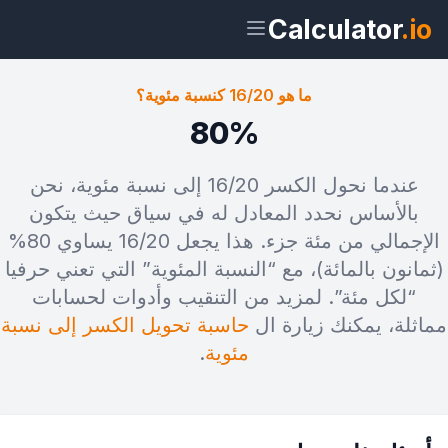
Calculator
.io
ما هو 16/20 كنسبة مئوية؟
80%
ويدجت
رابط
نص
HTML
عندما نحول الكسر 16/20 إلى نسبة مئوية، نحن
بالأساس نحدد المعادل له في سياق حيث يتكون
معاينة ما هو 16/20 كنسبة مئوية؟ ويدجت
الإجمالي من مئة جزء. هذا يجعل 16/20 يساوي 80%
(ثمانون بالمائة)، مع “النسبة المئوية” التي تعني حرفيا
“لكل مئة”. لمزيد من التنقيب وأدوات لحسابات
مماثلة، يمكنك زيارة ال
حاسبة تحويل الكسر إلى نسبة
مئوية
.