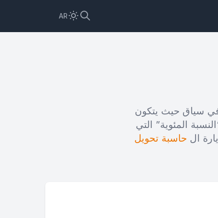
AR
عادل له في سياق حيث يتكون
مانون بالمائة)، مع “النسبة المئوية” التي
يارة ال
حاسبة تحويل