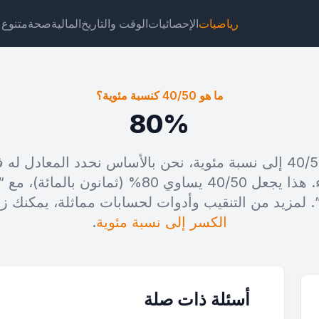
رياضيات
الإحصائيات
الوقت والتاريخ
المالية
صحة
متنوع
ما هو 40/50 كنسبة مئوية؟
80%
عندما نحول الكسر 40/50 إلى نسبة مئوية، نحن بالأساس نحدد الم
جت
رابط
نص
HTML
الإجمالي من مئة جزء. هذا يجعل 40/50 يساوي 80% (ث
. لمزيد من التنقيب وأدوات لحسابات مماثلة، يمكنك ز
40/5 كنسبة مئوية؟ ويدجت
الكسر إلى نسبة مئوية
.
أسئلة ذات صلة