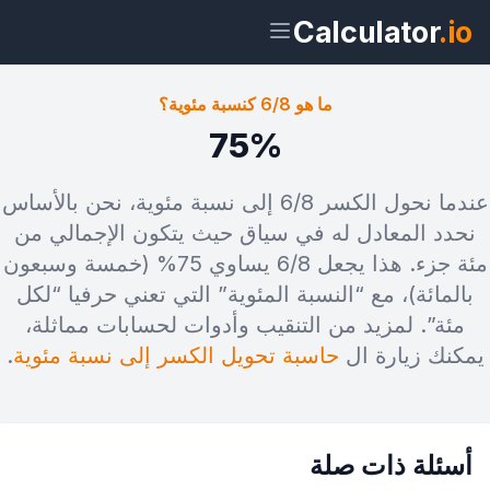
Calculator
.io
ما هو 6/8 كنسبة مئوية؟
75%
ويدجت
رابط
نص
HTML
عندما نحول الكسر 6/8 إلى نسبة مئوية، نحن بالأساس
نحدد المعادل له في سياق حيث يتكون الإجمالي من
معاينة ما هو 6/8 كنسبة مئوية؟ ويدجت
مئة جزء. هذا يجعل 6/8 يساوي 75% (خمسة وسبعون
بالمائة)، مع “النسبة المئوية” التي تعني حرفيا “لكل
مئة”. لمزيد من التنقيب وأدوات لحسابات مماثلة،
يمكنك زيارة ال
حاسبة تحويل الكسر إلى نسبة مئوية
.
أسئلة ذات صلة