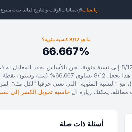
رياضيات
الإحصائيات
الوقت والتاريخ
المالية
صحة
متنوع
ما هو 8/12 كنسبة مئوية؟
66.667%
عندما نحول الكسر 8/12 إلى نسبة مئوية، نحن بالأساس نحدد المعا
جت
رابط
نص
HTML
الإجمالي من مئة جزء. هذا يجعل 8/12 يساوي 67
، مع “النسبة المئوية” التي تعني حرفيا “لكل مئة”. لم
8/1 كنسبة مئوية؟ ويدجت
مماثلة، يمكنك زيارة ال
حاسبة تحويل الكسر إلى نسبة
أسئلة ذات صلة