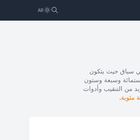
AR
دل له في سياق حيث يتكون
66.6% (ستة وستون نقطة ستمائة وسبعة وستون
زيد من التنقيب وأدوات
 مئوية
.