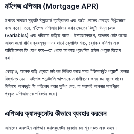
মর্টগেজ এপিআর (Mortgage APR)
উপরের সাধারণ সূত্রটি স্ট্যান্ডার্ড ব্যক্তিগত এবং অটো লোনের ক্ষেত্রে নিখুঁতভাবে
কাজ করে। তবে, মর্টগেজ এপিআর হিসাব করার ক্ষেত্রে কিছুটা ভিন্ন চলক
(variables) এবং পরিভাষা জড়িত থাকে। উদাহরণস্বরূপ, আপনার মোট ঋণের
আসল হলো বাড়ির ক্রয়মূল্য—এর সাথে ক্লোজিং খরচ, ব্রোকার কমিশন এবং
অরিজিনেশন ফি যোগ করে—তা থেকে আপনার প্রাথমিক ডাউন পেমেন্ট বিয়োগ
করা।
এছাড়াও, অনেক বাড়ি ক্রেতা মর্টগেজ নিশ্চিত করার সময় "ডিসকাউন্ট পয়েন্ট" কেনার
সিদ্ধান্ত নেন। মর্টগেজ পয়েন্টগুলি আপনাকে সারাজীবনের জন্য কম সুদের হারের
বিনিময়ে আপফ্রন্ট ফি পরিশোধ করার সুবিধা দেয়, যা সরাসরি আপনার সামগ্রিক
প্রকৃত এপিআর-কে পরিবর্তন করে।
এপিআর ক্যালকুলেটর কীভাবে ব্যবহার করবেন
আমাদের অনলাইন এপিআর ক্যালকুলেটর ব্যবহার করা খুব দ্রুত এবং সহজ।