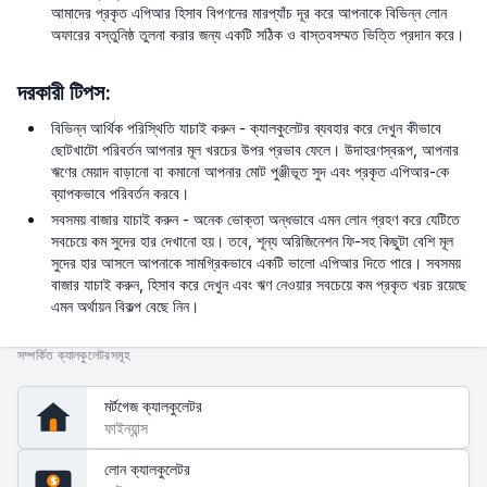
আমাদের প্রকৃত এপিআর হিসাব বিপণনের মারপ্যাঁচ দূর করে আপনাকে বিভিন্ন লোন
অফারের বস্তুনিষ্ঠ তুলনা করার জন্য একটি সঠিক ও বাস্তবসম্মত ভিত্তি প্রদান করে।
দরকারী টিপস:
বিভিন্ন আর্থিক পরিস্থিতি যাচাই করুন - ক্যালকুলেটর ব্যবহার করে দেখুন কীভাবে
ছোটখাটো পরিবর্তন আপনার মূল খরচের উপর প্রভাব ফেলে। উদাহরণস্বরূপ, আপনার
ঋণের মেয়াদ বাড়ানো বা কমানো আপনার মোট পুঞ্জীভূত সুদ এবং প্রকৃত এপিআর-কে
ব্যাপকভাবে পরিবর্তন করবে।
সবসময় বাজার যাচাই করুন - অনেক ভোক্তা অন্ধভাবে এমন লোন গ্রহণ করে যেটিতে
সবচেয়ে কম সুদের হার দেখানো হয়। তবে, শূন্য অরিজিনেশন ফি-সহ কিছুটা বেশি মূল
সুদের হার আসলে আপনাকে সামগ্রিকভাবে একটি ভালো এপিআর দিতে পারে। সবসময়
বাজার যাচাই করুন, হিসাব করে দেখুন এবং ঋণ নেওয়ার সবচেয়ে কম প্রকৃত খরচ রয়েছে
এমন অর্থায়ন বিকল্প বেছে নিন।
সম্পর্কিত ক্যালকুলেটরসমূহ
মর্টগেজ ক্যালকুলেটর
ফাইন্যান্স
লোন ক্যালকুলেটর
$