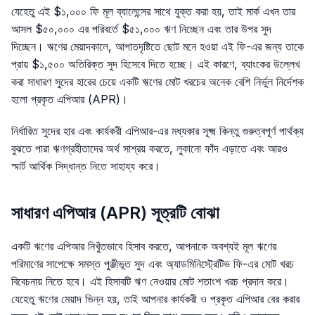
যেহেতু এই $১,০০০ ফি মূল ব্যালেন্সের সাথে যুক্ত করা হয়, তাই মার্ক এখন তার
আসল $৫০,০০০ এর পরিবর্তে $৫১,০০০ ঋণ নিচ্ছেন এবং তার উপর সুদ
দিচ্ছেন। ঋণের মেয়াদকালে, আপাতদৃষ্টিতে ছোট মনে হওয়া এই ফি-এর জন্য তাকে
প্রায় $১,৫০০ অতিরিক্ত সুদ হিসেবে দিতে হচ্ছে। এই কারণে, ব্যাংকের উল্লেখ
করা সাধারণ সুদের হারের চেয়ে একটি ঋণের মোট খরচের অনেক বেশি নির্ভুল নির্দেশক
হলো প্রকৃত এপিআর (APR)।
নির্ধারিত সুদের হার এবং কার্যকরী এপিআর-এর মধ্যকার সূক্ষ্ম কিন্তু গুরুত্বপূর্ণ পার্থক্য
বুঝতে পারা ঋণগ্রহীতাদের অর্থ সাশ্রয় করতে, লুকানো ফাঁদ এড়াতে এবং আরও
স্মার্ট আর্থিক সিদ্ধান্ত নিতে সাহায্য করে।
সাধারণ এপিআর (APR) সূত্রটি বোঝা
একটি ঋণের এপিআর নিখুঁতভাবে হিসাব করতে, আপনাকে অবশ্যই মূল ঋণের
পরিমাণের সাপেক্ষে সমস্ত পুঞ্জীভূত সুদ এবং অ্যাডমিনিস্ট্রেটিভ ফি-এর মোট খরচ
বিবেচনায় নিতে হবে। এই হিসাবটি ঋণ নেওয়ার মোট শতাংশ খরচ প্রদান করে।
যেহেতু ঋণের মেয়াদ ভিন্ন হয়, তাই আপনার কার্যকরী ও প্রকৃত এপিআর বের করার