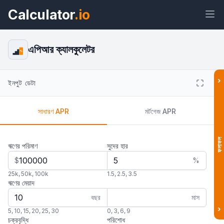
Calculator
.io
এপিআর ক্যালকুলেটর
%
›
উইজেট
লিঙ্ক
টেক্সট
এইচটিএমএল
ইনপুট ডেটা
সাধারণ APR
মর্টগেজ APR
প্রিভিউ এপিআর ক্যালকুলেটর উইজেট
ফলাফল
ঋণের পরিমাণ
সুদের হার
$
%
25k
,
50k
,
100k
1.5
,
2.5
,
3.5
ঋণের মেয়াদ
বছর
মাস
›
5
,
10
,
15
,
20
,
25
,
30
0
,
3
,
6
,
9
চক্রবৃদ্ধি
পরিশোধ