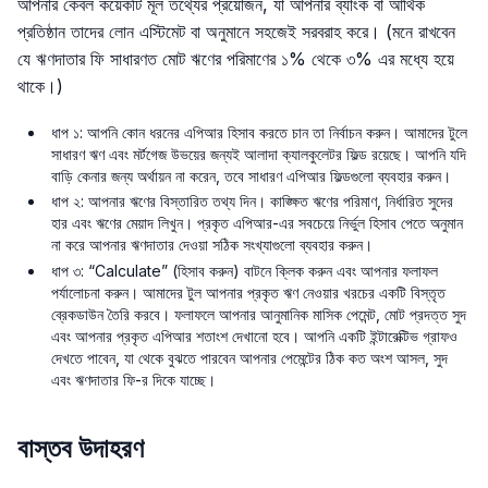
আপনার কেবল কয়েকটি মূল তথ্যের প্রয়োজন, যা আপনার ব্যাংক বা আর্থিক
প্রতিষ্ঠান তাদের লোন এস্টিমেট বা অনুমানে সহজেই সরবরাহ করে। (মনে রাখবেন
যে ঋণদাতার ফি সাধারণত মোট ঋণের পরিমাণের ১% থেকে ৩% এর মধ্যে হয়ে
থাকে।)
ধাপ ১: আপনি কোন ধরনের এপিআর হিসাব করতে চান তা নির্বাচন করুন। আমাদের টুলে
সাধারণ ঋণ এবং মর্টগেজ উভয়ের জন্যই আলাদা ক্যালকুলেটর ফিল্ড রয়েছে। আপনি যদি
বাড়ি কেনার জন্য অর্থায়ন না করেন, তবে সাধারণ এপিআর ফিল্ডগুলো ব্যবহার করুন।
ধাপ ২: আপনার ঋণের বিস্তারিত তথ্য দিন। কাঙ্ক্ষিত ঋণের পরিমাণ, নির্ধারিত সুদের
হার এবং ঋণের মেয়াদ লিখুন। প্রকৃত এপিআর-এর সবচেয়ে নির্ভুল হিসাব পেতে অনুমান
না করে আপনার ঋণদাতার দেওয়া সঠিক সংখ্যাগুলো ব্যবহার করুন।
ধাপ ৩: “Calculate” (হিসাব করুন) বাটনে ক্লিক করুন এবং আপনার ফলাফল
পর্যালোচনা করুন। আমাদের টুল আপনার প্রকৃত ঋণ নেওয়ার খরচের একটি বিস্তৃত
ব্রেকডাউন তৈরি করবে। ফলাফলে আপনার আনুমানিক মাসিক পেমেন্ট, মোট প্রদত্ত সুদ
এবং আপনার প্রকৃত এপিআর শতাংশ দেখানো হবে। আপনি একটি ইন্টারেক্টিভ গ্রাফও
দেখতে পাবেন, যা থেকে বুঝতে পারবেন আপনার পেমেন্টের ঠিক কত অংশ আসল, সুদ
এবং ঋণদাতার ফি-র দিকে যাচ্ছে।
বাস্তব উদাহরণ