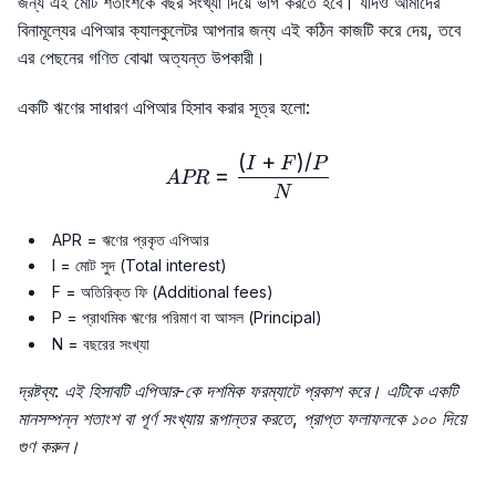
জন্য এই মোট শতাংশকে বছর সংখ্যা দিয়ে ভাগ করতে হবে। যদিও আমাদের
বিনামূল্যের এপিআর ক্যালকুলেটর আপনার জন্য এই কঠিন কাজটি করে দেয়, তবে
এর পেছনের গণিত বোঝা অত্যন্ত উপকারী।
একটি ঋণের সাধারণ এপিআর হিসাব করার সূত্র হলো:
(
+
)
/
APR = \frac{(I + F) / P}{
I
F
P
=
A
PR
N
APR = ঋণের প্রকৃত এপিআর
I = মোট সুদ (Total interest)
F = অতিরিক্ত ফি (Additional fees)
P = প্রাথমিক ঋণের পরিমাণ বা আসল (Principal)
N = বছরের সংখ্যা
দ্রষ্টব্য: এই হিসাবটি এপিআর-কে দশমিক ফরম্যাটে প্রকাশ করে। এটিকে একটি
মানসম্পন্ন শতাংশ বা পূর্ণ সংখ্যায় রূপান্তর করতে, প্রাপ্ত ফলাফলকে ১০০ দিয়ে
গুণ করুন।