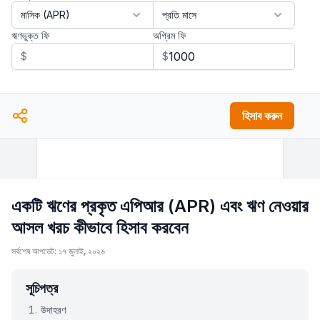
ঋণভুক্ত ফি
অগ্রিম ফি
$
$
হিসাব করুন
একটি ঋণের প্রকৃত এপিআর (APR) এবং ঋণ নেওয়ার
আসল খরচ কীভাবে হিসাব করবেন
সর্বশেষ আপডেট: ১৭ জুলাই, ২০২৬
সূচিপত্র
উদাহরণ