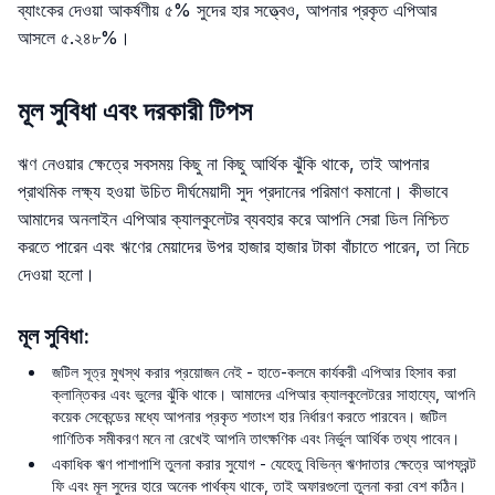
ব্যাংকের দেওয়া আকর্ষণীয় ৫% সুদের হার সত্ত্বেও, আপনার প্রকৃত এপিআর
আসলে ৫.২৪৮%।
মূল সুবিধা এবং দরকারী টিপস
ঋণ নেওয়ার ক্ষেত্রে সবসময় কিছু না কিছু আর্থিক ঝুঁকি থাকে, তাই আপনার
প্রাথমিক লক্ষ্য হওয়া উচিত দীর্ঘমেয়াদী সুদ প্রদানের পরিমাণ কমানো। কীভাবে
আমাদের অনলাইন এপিআর ক্যালকুলেটর ব্যবহার করে আপনি সেরা ডিল নিশ্চিত
করতে পারেন এবং ঋণের মেয়াদের উপর হাজার হাজার টাকা বাঁচাতে পারেন, তা নিচে
দেওয়া হলো।
মূল সুবিধা:
জটিল সূত্র মুখস্থ করার প্রয়োজন নেই - হাতে-কলমে কার্যকরী এপিআর হিসাব করা
ক্লান্তিকর এবং ভুলের ঝুঁকি থাকে। আমাদের এপিআর ক্যালকুলেটরের সাহায্যে, আপনি
কয়েক সেকেন্ডের মধ্যে আপনার প্রকৃত শতাংশ হার নির্ধারণ করতে পারবেন। জটিল
গাণিতিক সমীকরণ মনে না রেখেই আপনি তাৎক্ষণিক এবং নির্ভুল আর্থিক তথ্য পাবেন।
একাধিক ঋণ পাশাপাশি তুলনা করার সুযোগ - যেহেতু বিভিন্ন ঋণদাতার ক্ষেত্রে আপফ্রন্ট
ফি এবং মূল সুদের হারে অনেক পার্থক্য থাকে, তাই অফারগুলো তুলনা করা বেশ কঠিন।