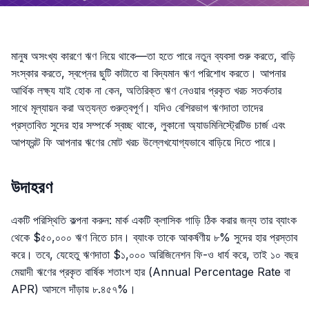
মানুষ অসংখ্য কারণে ঋণ নিয়ে থাকে—তা হতে পারে নতুন ব্যবসা শুরু করতে, বাড়ি
সংস্কার করতে, স্বপ্নের ছুটি কাটাতে বা বিদ্যমান ঋণ পরিশোধ করতে। আপনার
আর্থিক লক্ষ্য যাই হোক না কেন, অতিরিক্ত ঋণ নেওয়ার প্রকৃত খরচ সতর্কতার
সাথে মূল্যায়ন করা অত্যন্ত গুরুত্বপূর্ণ। যদিও বেশিরভাগ ঋণদাতা তাদের
প্রস্তাবিত সুদের হার সম্পর্কে স্বচ্ছ থাকে, লুকানো অ্যাডমিনিস্ট্রেটিভ চার্জ এবং
আপফ্রন্ট ফি আপনার ঋণের মোট খরচ উল্লেখযোগ্যভাবে বাড়িয়ে দিতে পারে।
উদাহরণ
একটি পরিস্থিতি কল্পনা করুন: মার্ক একটি ক্লাসিক গাড়ি ঠিক করার জন্য তার ব্যাংক
থেকে $৫০,০০০ ঋণ নিতে চান। ব্যাংক তাকে আকর্ষণীয় ৮% সুদের হার প্রস্তাব
করে। তবে, যেহেতু ঋণদাতা $১,০০০ অরিজিনেশন ফি-ও ধার্য করে, তাই ১০ বছর
মেয়াদী ঋণের প্রকৃত বার্ষিক শতাংশ হার (Annual Percentage Rate বা
APR) আসলে দাঁড়ায় ৮.৪৫৭%।