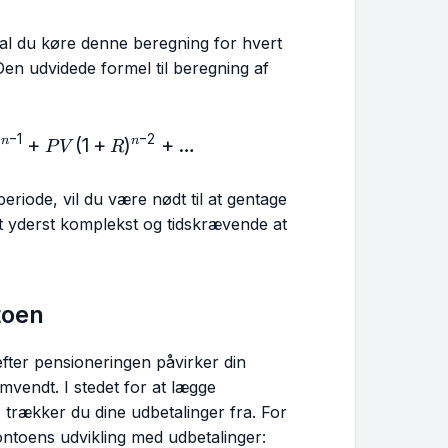
kal du køre denne beregning for hvert
Den udvidede formel til beregning af
−
1
−
2
= PV (1 + R)^{n} + PV (1 + R)^{n-1} + PV (1 + R)^{n-
)
+
(
1
+
)
+
…
n
n
P
V
R
eriode, vil du være nødt til at gentage
 yderst komplekst og tidskrævende at
toen
efter pensioneringen påvirker din
vendt. I stedet for at lægge
, trækker du dine udbetalinger fra. For
ontoens udvikling med udbetalinger: