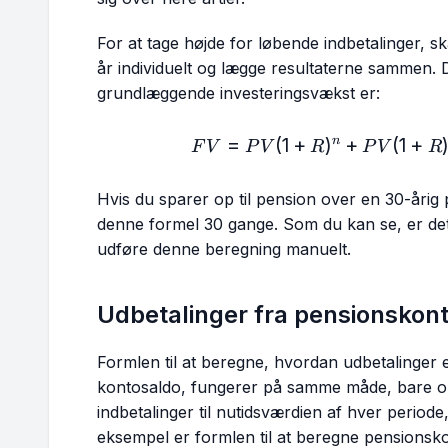
For at tage højde for løbende indbetalinger, s
år individuelt og lægge resultaterne sammen. 
grundlæggende investeringsvækst er:
=
(
1
+
)
+
(
1
+
FV 
n
F
V
P
V
R
P
V
R
Hvis du sparer op til pension over en 30-årig p
denne formel 30 gange. Som du kan se, er det
udføre denne beregning manuelt.
Udbetalinger fra pensionskon
Formlen til at beregne, hvordan udbetalinger 
kontosaldo, fungerer på samme måde, bare om
indbetalinger til nutidsværdien af hver periode
eksempel er formlen til at beregne pensionsk