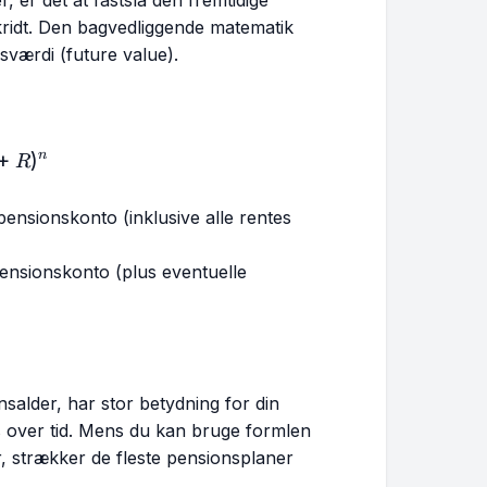
skridt. Den bagvedliggende matematik
sværdi (future value).
= PV (1 + R)^n
+
)
n
R
pensionskonto (inklusive alle rentes
pensionskonto (plus eventuelle
onsalder, har stor betydning for din
s over tid. Mens du kan bruge formlen
r, strækker de fleste pensionsplaner