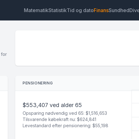
Matematik
Statistik
Tid og dato
Finans
Sundhed
Div
 for
Widget
Link
Tekst
HTML
PENSIONERING
Forhåndsvisning Pensionsberegner Widget
$553,407 ved alder 65
Opsparing nødvendig ved 65: $1,516,653
Tilsvarende købekraft nu: $624,841
Levestandard efter pensionering: $55,198