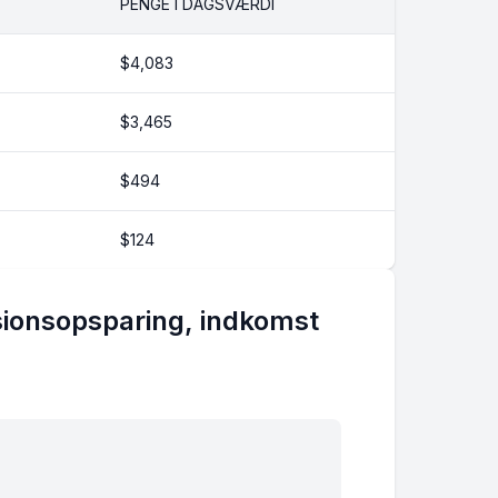
PENGE I DAGSVÆRDI
$4,083
$3,465
$494
$124
ionsopsparing, indkomst