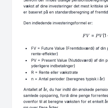
vækst af dine investeringer det mest kritiske 
er baseret på en standardberegning af fremtid
Den indledende investeringsformel er:
=
FV 
(
1
F
V
P
V
FV = Future Value (Fremtidsværdi) af din 
rente-effekter)
PV = Present Value (Nutidsværdi) af din 
yderligere indbetalinger)
R = Rente eller vækstrate
n = Antal perioder (beregnes typisk i år)
Antallet af år, du har indtil din ønskede pensi
samlede opsparing, fordi dine penge forrente
ovenfor til at beregne væksten for et enkelt å
sig over flere årtier.