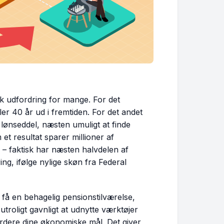
k udfordring for mange. For det
 eller 40 år ud i fremtiden. For det andet
l lønseddel, næsten umuligt at finde
 et resultat sparer millioner af
m – faktisk har næsten halvdelen af
ng, ifølge nylige skøn fra Federal
 få en behagelig pensionstilværelse,
troligt gavnligt at udnytte værktøjer
rdere dine økonomiske mål. Det giver