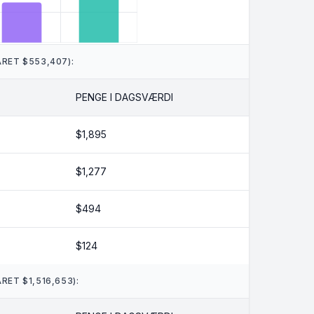
RET $553,407):
PENGE I DAGSVÆRDI
$1,895
$1,277
$494
$124
ET $1,516,653):