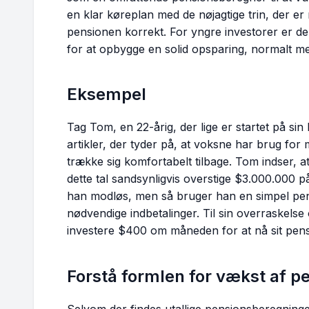
en klar køreplan med de nøjagtige trin, der e
pensionen korrekt. For yngre investorer er d
for at opbygge en solid opsparing, normalt m
Eksempel
Tag Tom, en 22-årig, der lige er startet på si
artikler, der tyder på, at voksne har brug for
trække sig komfortabelt tilbage. Tom indser, a
dette tal sandsynligvis overstige $3.000.000 på 
han modløs, men så bruger han en simpel pens
nødvendige indbetalinger. Til sin overraskels
investere $400 om måneden for at nå sit pen
Forstå formlen for vækst af p
Selvom der findes utallige pensionsberegninger