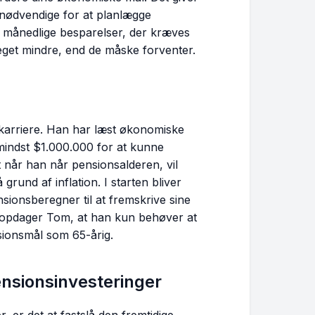
r nødvendige for at planlægge
e månedlige besparelser, der kræves
eget mindre, end de måske forventer.
n karriere. Han har læst økonomiske
 mindst $1.000.000 for at kunne
t når han når pensionsalderen, vil
grund af inflation. I starten bliver
ionsberegner til at fremskrive sine
e opdager Tom, at han kun behøver at
sionsmål som 65-årig.
ensionsinvesteringer
, er det at fastslå den fremtidige