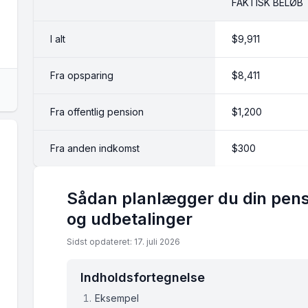
FAKTISK BELØB
I alt
$9,911
Fra opsparing
$8,411
Fra offentlig pension
$1,200
Fra anden indkomst
$300
Sådan planlægger du din pens
og udbetalinger
Sidst opdateret: 17. juli 2026
Indholdsfortegnelse
Eksempel