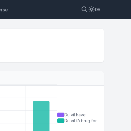
erse
DA
Du vil have
Du vil få brug for