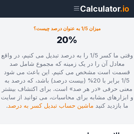
Calculator
.io
میزان 1/5 به عنوان درصد چیست؟
20%
ویجت
لینک
متن
HTML
وقتی ما کسر 1/5 را به درصد تبدیل می کنیم، در واقع
معادل آن را در یک زمینه که مجموع شامل صد
قسمت است مشخص می کنیم. این باعث می شود
پیش‌نمایش میزان 1/5 به عنوان درصد
چیست؟ ویجت
1/5 برابر با 20% (بیست درصد) باشد، که درصد به
معنی حرفی «در هر صد» است. برای اکتشاف بیشتر
و ابزارهای مشابه برای محاسبات، می توانید از سایت
ما بازدید کنید
ماشین حساب تبدیل کسر به درصد
.