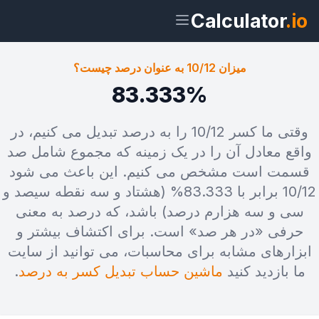
Calculator
.io
میزان 10/12 به عنوان درصد چیست؟
83.333%
ویجت
لینک
متن
HTML
وقتی ما کسر 10/12 را به درصد تبدیل می کنیم، در
واقع معادل آن را در یک زمینه که مجموع شامل صد
قسمت است مشخص می کنیم. این باعث می شود
پیش‌نمایش میزان 10/12 به عنوان درصد
چیست؟ ویجت
10/12 برابر با 83.333% (هشتاد و سه نقطه سیصد و
سی و سه هزارم درصد) باشد، که درصد به معنی
حرفی «در هر صد» است. برای اکتشاف بیشتر و
ابزارهای مشابه برای محاسبات، می توانید از سایت
ما بازدید کنید
ماشین حساب تبدیل کسر به درصد
.