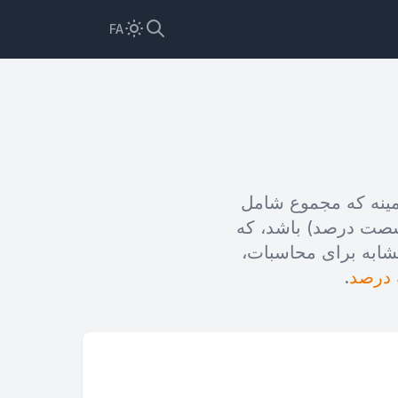
FA
 یک زمینه که مجموع شامل
ص می کنیم. این باعث می شود 3/5 برابر با 60% (شصت درصد) باشد، که
شابه برای محاسبات،
 درصد
.