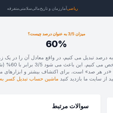
ریاضی
آمار
زمان و تاریخ
مالی
سلامتی
متفرقه
میزان 3/5 به عنوان درصد چیست؟
60%
 ما کسر 3/5 را به درصد تبدیل می کنیم، در واقع معادل آن را در
ت
لینک
متن
HTML
صد قسمت است مشخ
در هر صد» است. برای اکتشاف بیشتر و ابزارهای م
زان 3/5 به عنوان درصد چیست؟ ویجت
د از سایت ما بازدید کنید
ماشین حساب تبدیل کسر به
سوالات مرتبط