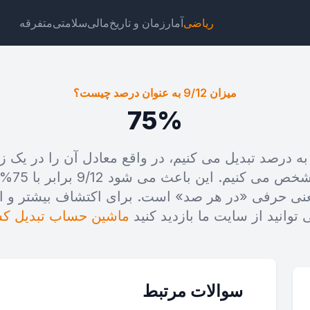
ریاضی
آمار
زمان و تاریخ
مالی
سلامتی
متفرقه
میزان 9/12 به عنوان درصد چیست؟
75%
 ما کسر 9/12 را به درصد تبدیل می کنیم، در واقع معادل آن را د
ت
لینک
متن
HTML
صد قسمت 
عنی حرفی «در هر صد» است. برای اکتشاف بیشتر و اب
زان 9/12 به عنوان درصد چیست؟ ویجت
توانید از سایت ما بازدید کنید
ماشین حساب تبدیل کس
سوالات مرتبط