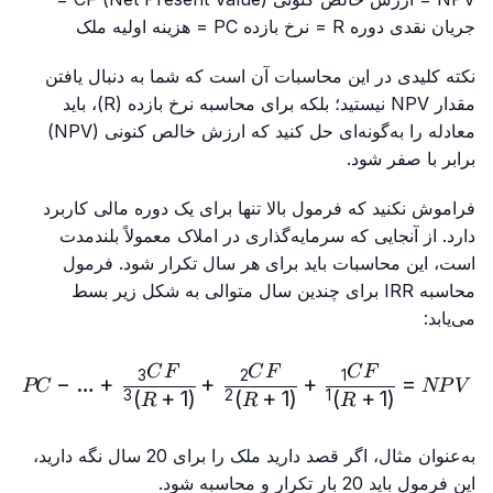
جریان نقدی دوره R = نرخ بازده PC = هزینه اولیه ملک
نکته کلیدی در این محاسبات آن است که شما به دنبال یافتن
مقدار NPV نیستید؛ بلکه برای محاسبه نرخ بازده (R)، باید
معادله را به‌گونه‌ای حل کنید که ارزش خالص کنونی (NPV)
برابر با صفر شود.
فراموش نکنید که فرمول بالا تنها برای یک دوره مالی کاربرد
دارد. از آنجایی که سرمایه‌گذاری در املاک معمولاً بلندمدت
است، این محاسبات باید برای هر سال تکرار شود. فرمول
محاسبه IRR برای چندین سال متوالی به شکل زیر بسط
می‌یابد:
}{(1 + R)^3} + \ldots - PC
C
F
C
F
C
F
3
2
1
−
…
+
+
+
=
PC
NP
V
)
+
1
(
)
+
1
(
)
+
1
(
3
2
1
R
R
R
به‌عنوان مثال، اگر قصد دارید ملک را برای 20 سال نگه دارید،
این فرمول باید 20 بار تکرار و محاسبه شود.