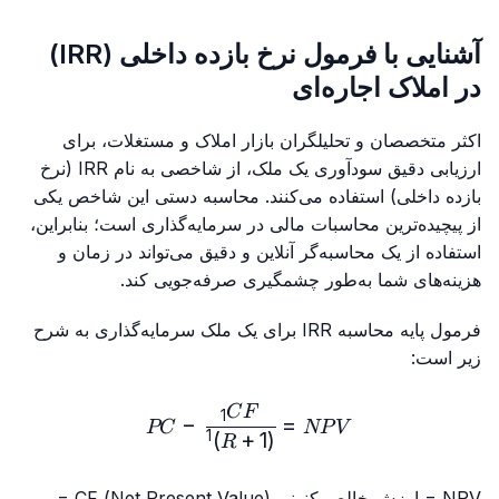
آشنایی با فرمول نرخ بازده داخلی (IRR)
در املاک اجاره‌ای
اکثر متخصصان و تحلیلگران بازار املاک و مستغلات، برای
ارزیابی دقیق سودآوری یک ملک، از شاخصی به نام IRR (نرخ
بازده داخلی) استفاده می‌کنند. محاسبه دستی این شاخص یکی
از پیچیده‌ترین محاسبات مالی در سرمایه‌گذاری است؛ بنابراین،
استفاده از یک محاسبه‌گر آنلاین و دقیق می‌تواند در زمان و
هزینه‌های شما به‌طور چشمگیری صرفه‌جویی کند.
فرمول پایه محاسبه IRR برای یک ملک سرمایه‌گذاری به شرح
زیر است:
rac{CF_1}{(1 + R)^1} - PC
C
F
1
−
=
PC
NP
V
)
+
1
(
1
R
NPV = ارزش خالص کنونی (Net Present Value) CF =