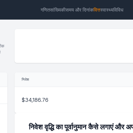
गणित
सांख्यिकी
समय और दिनांक
वित्त
स्वास्थ्य
विविध
टीक
य
विजेट
लिंक
टेक्स्ट
HTML
निवेश
पूर्वावलोकन साधारण निवेश कैलकुलेटर विजेट
$34,186.76
निवेश वृद्धि का पूर्वानुमान कैसे लगाएं और अपने