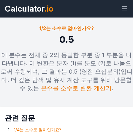
Calculator
.io
1/2는 소수로 얼마인가요?
0.5
위젯
링크
텍스트
HTML
이 분수는 전체 중 2의 동일한 부분 중 1 부분을 나
타냅니다. 이 변환은 분자 (1)를 분모 (2)로 나눔으
로써 수행되며, 그 결과는 0.5 (영점 오십분의)입니
미리보기 1/2는 소수로 얼마인가요? 위
젯
다. 더 깊은 탐색 및 유사 계산 도구를 위해 방문할
수 있는
분수를 소수로 변환 계산기
.
관련 질문
1/4는 소수로 얼마인가요?