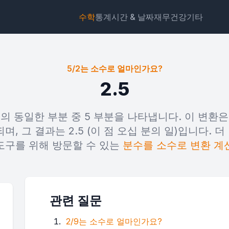
수학
통계
시간 & 날짜
재무
건강
기타
5/2는 소수로 얼마인가요?
2.5
의 동일한 부분 중 5 부분을 나타냅니다. 이 변환은 분
위젯
링크
텍스트
HTML
, 그 결과는 2.5 (이 점 오십 분의 일)입니다. 더
도구를 위해 방문할 수 있는
분수를 소수로 변환 계
미리보기 5/2는 소수로 얼마인가요? 위젯
관련 질문
2/9는 소수로 얼마인가요?