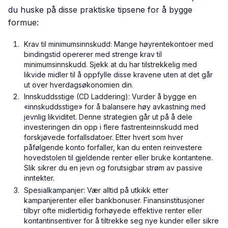
du huske på disse praktiske tipsene for å bygge
formue:
Krav til minimumsinnskudd: Mange høyrentekontoer med
bindingstid opererer med strenge krav til
minimumsinnskudd. Sjekk at du har tilstrekkelig med
likvide midler til å oppfylle disse kravene uten at det går
ut over hverdagsøkonomien din.
Innskuddsstige (CD Laddering): Vurder å bygge en
«innskuddsstige» for å balansere høy avkastning med
jevnlig likviditet. Denne strategien går ut på å dele
investeringen din opp i flere fastrenteinnskudd med
forskjøvede forfallsdatoer. Etter hvert som hver
påfølgende konto forfaller, kan du enten reinvestere
hovedstolen til gjeldende renter eller bruke kontantene.
Slik sikrer du en jevn og forutsigbar strøm av passive
inntekter.
Spesialkampanjer: Vær alltid på utkikk etter
kampanjerenter eller bankbonuser. Finansinstitusjoner
tilbyr ofte midlertidig forhøyede effektive renter eller
kontantinsentiver for å tiltrekke seg nye kunder eller sikre