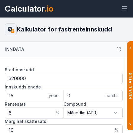
Calculator
.io
Kalkulator for fastrenteinnskudd
$
›
INNDATA
Widget
Lenke
Tekst
HTML
Startinnskudd
Forhåndsvisning Kalkulator for
fastrenteinnskudd Widget
RESULTATER
$
Innskuddslengde
years
months
Rentesats
Compound
%
Marginal skattesats
›
%