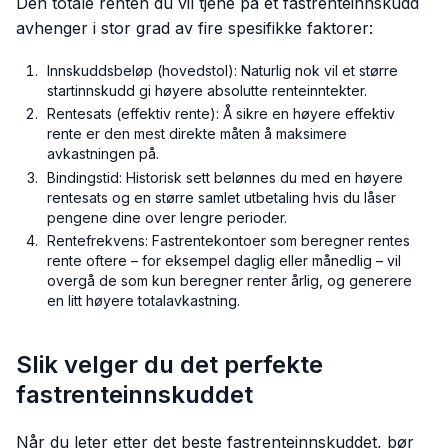
Den totale renten du vil tjene på et fastrenteinnskudd
avhenger i stor grad av fire spesifikke faktorer:
Innskuddsbeløp (hovedstol): Naturlig nok vil et større
startinnskudd gi høyere absolutte renteinntekter.
Rentesats (effektiv rente): Å sikre en høyere effektiv
rente er den mest direkte måten å maksimere
avkastningen på.
Bindingstid: Historisk sett belønnes du med en høyere
rentesats og en større samlet utbetaling hvis du låser
pengene dine over lengre perioder.
Rentefrekvens: Fastrentekontoer som beregner rentes
rente oftere – for eksempel daglig eller månedlig – vil
overgå de som kun beregner renter årlig, og generere
en litt høyere totalavkastning.
Slik velger du det perfekte
fastrenteinnskuddet
Når du leter etter det beste fastrenteinnskuddet, bør