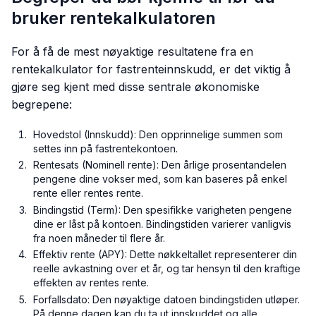
bruker rentekalkulatoren
For å få de mest nøyaktige resultatene fra en
rentekalkulator for fastrenteinnskudd, er det viktig å
gjøre seg kjent med disse sentrale økonomiske
begrepene:
Hovedstol (Innskudd): Den opprinnelige summen som
settes inn på fastrentekontoen.
Rentesats (Nominell rente): Den årlige prosentandelen
pengene dine vokser med, som kan baseres på enkel
rente eller rentes rente.
Bindingstid (Term): Den spesifikke varigheten pengene
dine er låst på kontoen. Bindingstiden varierer vanligvis
fra noen måneder til flere år.
Effektiv rente (APY): Dette nøkkeltallet representerer din
reelle avkastning over et år, og tar hensyn til den kraftige
effekten av rentes rente.
Forfallsdato: Den nøyaktige datoen bindingstiden utløper.
På denne dagen kan du ta ut innskuddet og alle