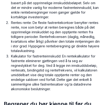
basert på det opprinnelige innskuddsbeløpet. Selv om
det er mindre vanlig for moderne fastrenteinnskudd, kan
enkle renteberegninger noen ganger gjelde for
kortsiktige investeringer.
Rentes rente: De fleste fastrentekontoer benytter rentes
rente, noe som betyr at renten beregnes både på det
opprinnelige innskuddet og den opptjente renten fra
tidligere perioder. Rentefrekvensen (daglig, månedlig,
kvartalsvis eller årlig) påvirker den totale inntjeningen din
i stor grad. Hyppigere renteberegning gir direkte høyere
totalavkastning.
Kalkulator for fastrenteinnskudd: En rentekalkulator for
fastrente eliminerer gjettingen ved å ta seg av
regnestykket for deg. Ved å legge inn innskuddsbeløp,
rentesats, bindingstid og rentefrekvens, vil kalkulatoren
umiddelbart vise deg totale opptjente renter og den
endelige saldoen ved forfall. Dette gjør det enkelt å
sammenligne ulike fastrentesatser og ta datadrevne
økonomiske beslutninger.
Begreper du bør kjenne til før du