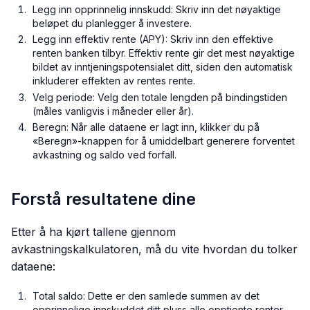
Legg inn opprinnelig innskudd: Skriv inn det nøyaktige
beløpet du planlegger å investere.
Legg inn effektiv rente (APY): Skriv inn den effektive
renten banken tilbyr. Effektiv rente gir det mest nøyaktige
bildet av inntjeningspotensialet ditt, siden den automatisk
inkluderer effekten av rentes rente.
Velg periode: Velg den totale lengden på bindingstiden
(måles vanligvis i måneder eller år).
Beregn: Når alle dataene er lagt inn, klikker du på
«Beregn»-knappen for å umiddelbart generere forventet
avkastning og saldo ved forfall.
Forstå resultatene dine
Etter å ha kjørt tallene gjennom
avkastningskalkulatoren, må du vite hvordan du tolker
dataene:
Total saldo: Dette er den samlede summen av det
opprinnelige innskuddet ditt pluss alle opptjente renter