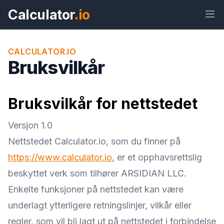
Calculator
.io
CALCULATOR.IO
Bruksvilkår
Widget
Lenke
Tekst
HTML
Bruksvilkår for nettstedet
Forhåndsvisning Bruksvilkår Widget
Versjon 1.0
Nettstedet Calculator.io, som du finner på
https://www.calculator.io
, er et opphavsrettslig
beskyttet verk som tilhører ARSIDIAN LLC.
Enkelte funksjoner på nettstedet kan være
underlagt ytterligere retningslinjer, vilkår eller
regler, som vil bli lagt ut på nettstedet i forbindelse