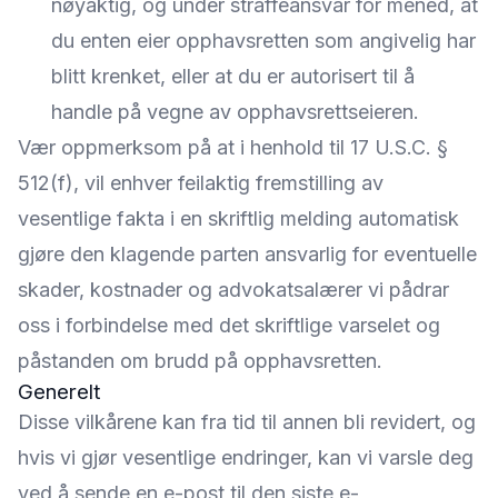
nøyaktig, og under straffeansvar for mened, at
du enten eier opphavsretten som angivelig har
blitt krenket, eller at du er autorisert til å
handle på vegne av opphavsrettseieren.
Vær oppmerksom på at i henhold til 17 U.S.C. §
512(f), vil enhver feilaktig fremstilling av
vesentlige fakta i en skriftlig melding automatisk
gjøre den klagende parten ansvarlig for eventuelle
skader, kostnader og advokatsalærer vi pådrar
oss i forbindelse med det skriftlige varselet og
påstanden om brudd på opphavsretten.
Generelt
Disse vilkårene kan fra tid til annen bli revidert, og
hvis vi gjør vesentlige endringer, kan vi varsle deg
ved å sende en e-post til den siste e-