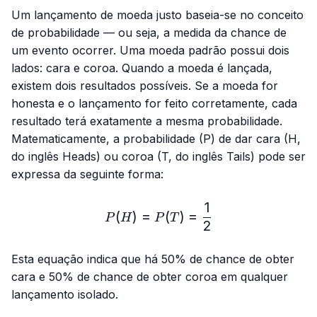
Um lançamento de moeda justo baseia-se no conceito
de probabilidade — ou seja, a medida da chance de
um evento ocorrer. Uma moeda padrão possui dois
lados: cara e coroa. Quando a moeda é lançada,
existem dois resultados possíveis. Se a moeda for
honesta e o lançamento for feito corretamente, cada
resultado terá exatamente a mesma probabilidade.
Matematicamente, a probabilidade (P) de dar cara (H,
do inglês
Heads
) ou coroa (T, do inglês
Tails
) pode ser
expressa da seguinte forma:
1
P(H) = P(T) = \frac{1}{2}
(
)
=
(
)
=
P
H
P
T
2
Esta equação indica que há 50% de chance de obter
cara e 50% de chance de obter coroa em qualquer
lançamento isolado.