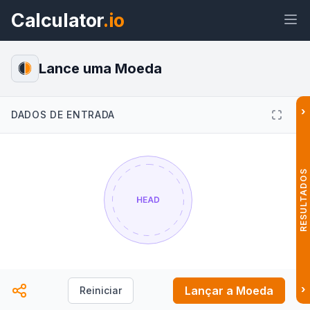
Calculator
.io
Lance uma Moeda
›
DADOS DE ENTRADA
Widget
Link
Texto
HTML
Visualizar Lance uma Moeda: Cara
ou Coroa Online Grátis Widget
RESULTADOS
›
Lançar a Moeda
Reiniciar