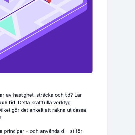
r av hastighet, sträcka och tid? Lär
och tid
. Detta kraftfulla verktyg
vilket gör det enkelt att räkna ut dessa
t.
a principer – och använda
d = st
för