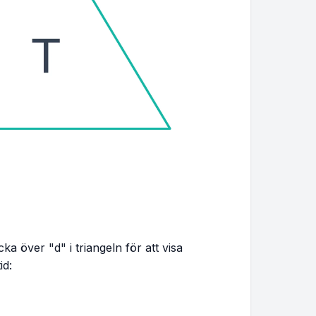
 över "d" i triangeln för att visa
id: