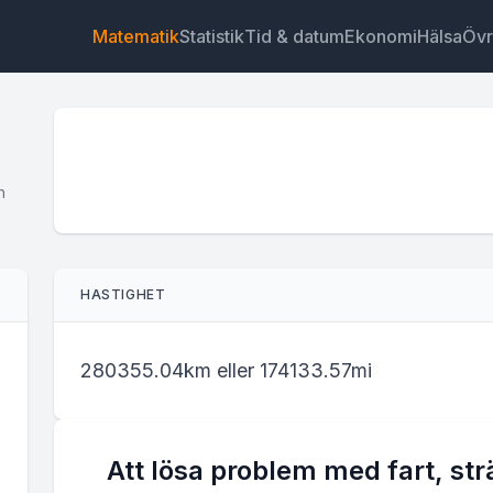
Matematik
Statistik
Tid & datum
Ekonomi
Hälsa
Övr
h
Widget
Länk
Text
HTML
HASTIGHET
Förhandsvisning Fartkalkylator Widget
280355.04km eller 174133.57mi
Att lösa problem med fart, st