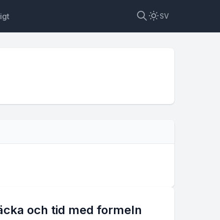
igt
SV
räcka och tid med formeln