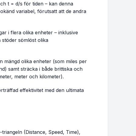
och
t = d/s
för tiden – kan denna
okänd variabel, förutsatt att de andra
r i flera olika enheter – inklusive
 stöder sömlöst olika
 en mängd olika enheter (som miles per
d) samt sträcka i både brittiska och
imeter, meter och kilometer).
träffad effektivitet med den ultimata
T-triangeln (Distance, Speed, Time),