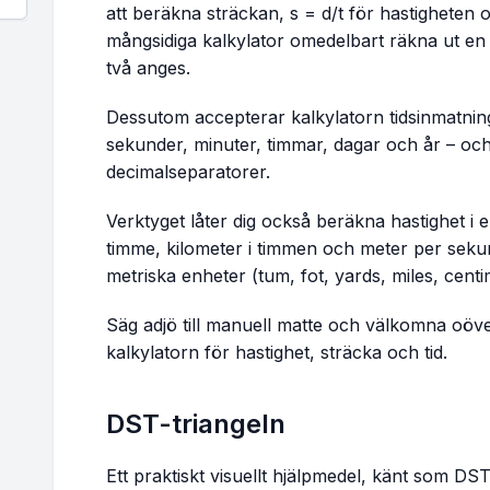
att beräkna sträckan,
s = d/t
för hastigheten 
mångsidiga kalkylator omedelbart räkna ut en 
två anges.
Dessutom accepterar kalkylatorn tidsinmatninga
sekunder, minuter, timmar, dagar och år – och
decimalseparatorer.
Verktyget låter dig också beräkna hastighet i
timme, kilometer i timmen och meter per sekun
metriska enheter (tum, fot, yards, miles, cent
Säg adjö till manuell matte och välkomna oöver
kalkylatorn för hastighet, sträcka och tid.
DST-triangeln
Ett praktiskt visuellt hjälpmedel, känt som DS