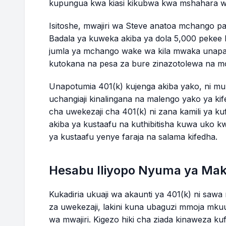
kupungua kwa kiasi kikubwa kwa mshahara 
Isitoshe, mwajiri wa Steve anatoa mchango 
Badala ya kuweka akiba ya dola 5,000 pekee
jumla ya mchango wake wa kila mwaka unapan
kutokana na pesa za bure zinazotolewa na m
Unapotumia 401(k) kujenga akiba yako, ni m
uchangiaji kinalingana na malengo yako ya ki
cha uwekezaji cha 401(k) ni zana kamili ya ku
akiba ya kustaafu na kuthibitisha kuwa uko k
ya kustaafu yenye faraja na salama kifedha.
Hesabu Iliyopo Nyuma ya Maka
Kukadiria ukuaji wa akaunti ya 401(k) ni sawa
za uwekezaji, lakini kuna ubaguzi mmoja mk
wa mwajiri. Kigezo hiki cha ziada kinaweza k