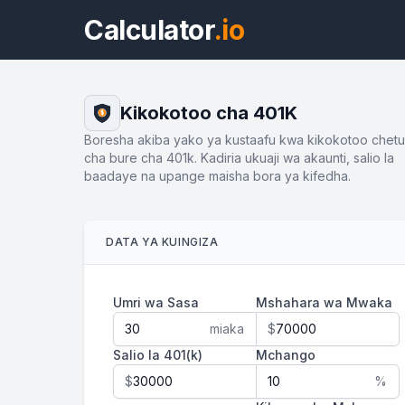
Calculator
.io
Kikokotoo cha 401K
$
Boresha akiba yako ya kustaafu kwa kikokotoo chetu
cha bure cha 401k. Kadiria ukuaji wa akaunti, salio la
baadaye na upange maisha bora ya kifedha.
DATA YA KUINGIZA
Umri wa Sasa
Mshahara wa Mwaka
miaka
$
Salio la 401(k)
Mchango
$
%