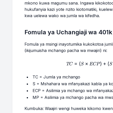
mkono kuwa magumu sana. Ingawa kikokotoo 
hukufanyia kazi yote nzito kiotomatiki, kuel
kwa uelewa wako wa jumla wa kifedha.
Fomula ya Uchangiaji wa 401k
Fomula ya msingi inayotumika kukokotoa jum
(ikijumuisha mchango pacha wa mwajiri) ni:
=
(
×
)
+
TC 
(
TC
S
ECP
S
TC = Jumla ya mchango
S = Mshahara wa mfanyakazi kabla ya ko
ECP = Asilimia ya mchango wa mfanyakazi
MP = Asilimia ya mchango pacha wa mwaji
Kumbuka: Waajiri wengi huweka kikomo kwe