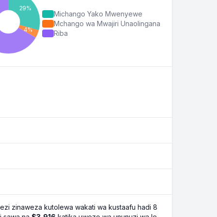
Michango Yako Mwenyewe
Mchango wa Mwajiri Unaolingana
Riba
zi zinaweza kutolewa wakati wa kustaafu hadi 8
 ni sawa na
$3,916
katika uwezo wa ununuzi wa le