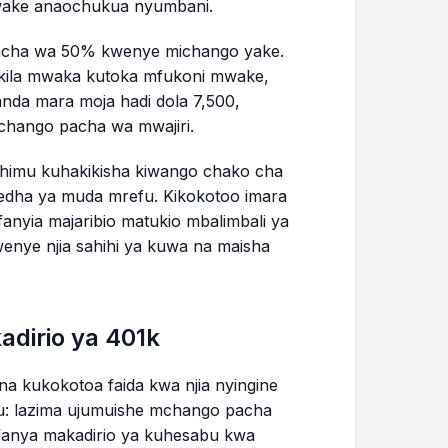
wake anaochukua nyumbani.
pacha wa 50% kwenye michango yake.
 kila mwaka kutoka mfukoni mwake,
da mara moja hadi dola 7,500,
chango pacha wa mwajiri.
uhimu kuhakikisha kiwango chako cha
fedha ya muda mrefu. Kikokotoo imara
fanyia majaribio matukio mbalimbali ya
wenye njia sahihi ya kuwa na maisha
dirio ya 401k
 na kukokotoa faida kwa njia nyingine
uu: lazima ujumuishe mchango pacha
ufanya makadirio ya kuhesabu kwa