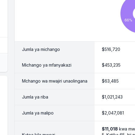
Jumla ya michango
$516,720
Michango ya mfanyakazi
$453,235
Mchango wa mwajiri unaolingana
$63,485
Jumla ya riba
$1,021,243
Jumla ya malipo
$2,047,081
$11,018
kwa mwe
Kutoa kila mwezi
5. Katika 65, hii