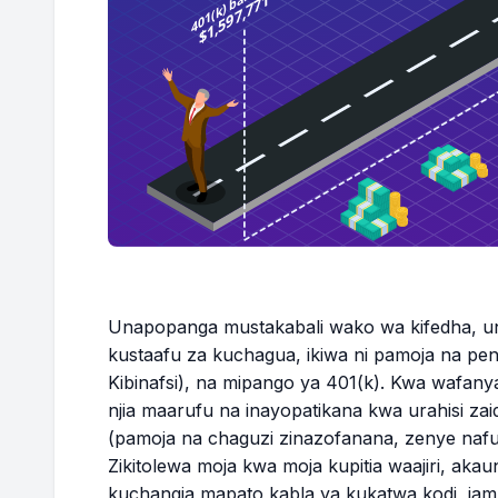
Unapopanga mustakabali wako wa kifedha, un
kustaafu za kuchagua, ikiwa ni pamoja na pen
Kibinafsi), na mipango ya 401(k). Kwa wafany
njia maarufu na inayopatikana kwa urahisi zai
(pamoja na chaguzi zinazofanana, zenye nafuu
Zikitolewa moja kwa moja kupitia waajiri, akau
kuchangia mapato kabla ya kukatwa kodi, j