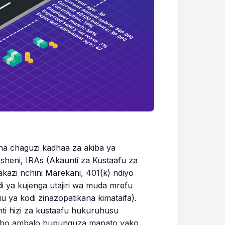
a chaguzi kadhaa za akiba ya
sheni, IRAs (Akaunti za Kustaafu za
akazi nchini Marekani, 401(k) ndiyo
di ya kujenga utajiri wa muda mrefu
 ya kodi zinazopatikana kimataifa).
nti hizi za kustaafu hukuruhusu
ambo ambalo hupunguza mapato yako