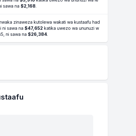
 ni sawa na
$2,168
.
waka zinaweza kutolewa wakati wa kustaafu had
hii ni sawa na
$47,652
katika uwezo wa ununuzi w
 85, ni sawa na
$26,384
.
ustaafu