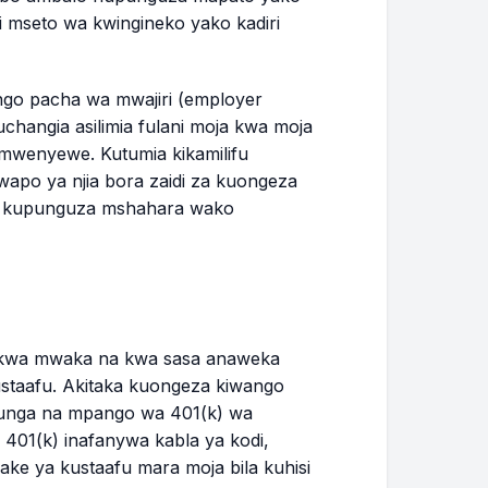
i mseto wa kwingineko yako kadiri
go pacha wa mwajiri (employer
hangia asilimia fulani moja kwa moja
mwenyewe. Kutumia kikamilifu
apo ya njia bora zaidi za kuongeza
ila kupunguza mshahara wako
0 kwa mwaka na kwa sasa anaweka
ustaafu. Akitaka kuongeza kiwango
iunga na mpango wa 401(k) wa
401(k) inafanywa kabla ya kodi,
ke ya kustaafu mara moja bila kuhisi