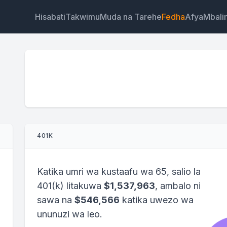
Hisabati
Takwimu
Muda na Tarehe
Fedha
Afya
Mbali
Wijeti
Kiungo
Maandishi
HTML
401K
Muhtasari Kikokotoo cha 401K Wijeti
Katika umri wa kustaafu wa 65, salio la
401(k) litakuwa
$1,537,963
, ambalo ni
sawa na
$546,566
katika uwezo wa
ununuzi wa leo.