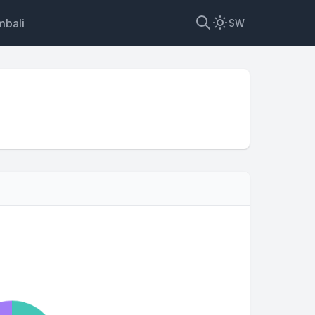
mbali
SW