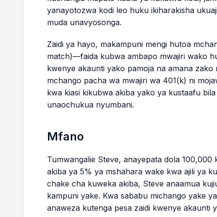
yanayotozwa kodi leo huku ikiharakisha ukuaj
muda unavyosonga.
Zaidi ya hayo, makampuni mengi hutoa mchan
match)—faida kubwa ambapo mwajiri wako huc
kwenye akaunti yako pamoja na amana zako 
mchango pacha wa mwajiri wa 401(k) ni mojaw
kwa kiasi kikubwa akiba yako ya kustaafu b
unaochukua nyumbani.
Mfano
Tumwangalie Steve, anayepata dola 100,00
akiba ya 5% ya mshahara wake kwa ajili ya k
chake cha kuweka akiba, Steve anaamua kuj
kampuni yake. Kwa sababu michango yake ya 
anaweza kutenga pesa zaidi kwenye akaunti ya