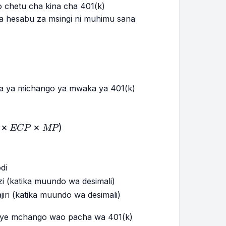
chetu cha kina cha 401(k)
ewa hesabu za msingi ni muhimu sana
la ya michango ya mwaka ya 401(k)
= (S × ECP) + (S × ECP × MP)
×
×
)
ECP
MP
di
 (katika muundo wa desimali)
ri (katika muundo wa desimali)
nye mchango wao pacha wa 401(k)