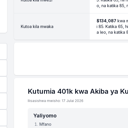
o, na katika 85,
$134,087
kwa m
Kutoa kila mwaka
i 85. Katika 65, 
a leo, na katika
Kutumia 401k kwa Akiba ya K
Ilisasishwa mwisho: 17 Julai 2026
Yaliyomo
Mfano