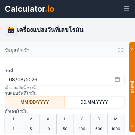
Calculator
.io
เครื่องแปลงวันที่เลขโรมัน
XIV
›
ข้อมูลนำเข้า
วิด
ลิงก์
ข้อความ
เอชทีเอ็ม
เจ็ต
แอล
วันที่
แสดงตัวอย่าง เครื่องแปลงวันที่เลขโรมัน
วิดเจ็ต
ผลลัพธ์
เมื่อวาน
,
วันนี้
,
พรุ่งนี้
รูปแบบวันที่โรมัน
MM/DD/YYYY
DD.MM.YYYY
ตัวเลขโรมัน
I
V
X
L
C
D
M
›
1
5
10
50
100
500
1000