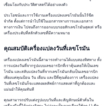
เชื่อมโยงกับประวัติศาสตร์ได้อย่างลงตัว
ประโยชน์และการใช้งานเครื่องแปลงเลขโรมันนั้นไร้ขีด
จำกัด ตั้งแต่การนำไปใช้ในเอกสารทางการและเอกสาร
ทางการเงิน ไปจนถึงการออกแบบรอยสักเลขโรมันสุดเท่ หรือ
เครื่องประดับที่สลักตัวเลขที่มีความหมาย
คุณสมบัติเครื่องแปลงวันที่เลขโรมัน
เครื่องแปลงเลขโรมันนี้สามารถทำงานได้แบบสองทิศทาง ทั้ง
การแปลงวันที่จากรูปแบบเลขอารบิกที่เราคุ้นเคยให้เป็นเลข
โรมัน และสลับแปลงวันที่จากเลขโรมันกลับเป็นเลขอารบิก
เพียงแค่คุณป้อน วัน เดือน และปีที่คุณต้องการ เครื่องแปลง
วันที่เลขโรมันก็จะแสดงผลลัพธ์การแสดงค่าที่ถูกต้องและ
แม่นยำให้คุณทันที
คุณสามารถปรับแต่งรูปแบบวันที่และสัญลักษณ์ตัวคั่นใน
เครื่องมือนี้ได้อย่างอิสระ ไม่ว่าจะเป็นการเลือกใช้จุด (.) ขีด