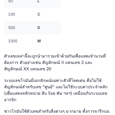
50
L
100
C
500
D
1000
M
ตัวเลขเหล่านี้จะถูกนำมารวมเข้าด้วยกันเพื่อแสดงจำนวนที่
ต้องการ ตัวอย่างเช่น สัญลักษณ์ II แทนเลข 2 และ
สัญลักษณ์ XX แทนเลข 20
ระบบเลขโรมันมีเอกลักษณ์เฉพาะตัวที่โดดเด่น คือไม่ใช้
สัญลักษณ์สำหรับเลข "ศูนย์" และไม่ใช้ระบบค่าประจำหลัก
(เพื่อแสดงหลักหน่วย สิบ ร้อย พัน ฯลฯ) เหมือนกับระบบเลข
อารบิก
ชาวโรมันใช้ตัวเลขสำหรับสิ่งต่างๆ มากมาย ทั้งการจารึกบน