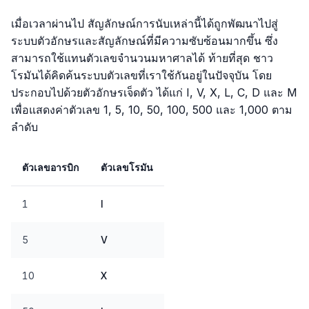
เมื่อเวลาผ่านไป สัญลักษณ์การนับเหล่านี้ได้ถูกพัฒนาไปสู่
ระบบตัวอักษรและสัญลักษณ์ที่มีความซับซ้อนมากขึ้น ซึ่ง
สามารถใช้แทนตัวเลขจำนวนมหาศาลได้ ท้ายที่สุด ชาว
โรมันได้คิดค้นระบบตัวเลขที่เราใช้กันอยู่ในปัจจุบัน โดย
ประกอบไปด้วยตัวอักษรเจ็ดตัว ได้แก่ I, V, X, L, C, D และ M
เพื่อแสดงค่าตัวเลข 1, 5, 10, 50, 100, 500 และ 1,000 ตาม
ลำดับ
ตัวเลขอารบิก
ตัวเลขโรมัน
1
I
5
V
10
X