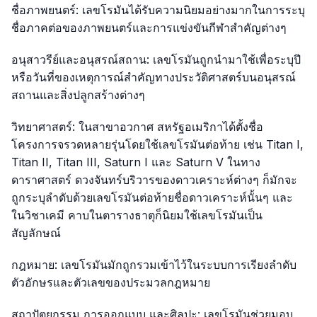
ชื่อภาพยนตร์: เลขโรมันได้รับความนิยมอย่างมากในการระบุ
ชื่อภาคต่อของภาพยนตร์และการแข่งขันกีฬาสำคัญต่างๆ
อนุสาวรีย์และอนุสรณ์สถาน: เลขโรมันถูกนำมาใช้เพื่อระบุปี
หรือวันที่ของเหตุการณ์สำคัญทางประวัติศาสตร์บนอนุสรณ์
สถานและสิ่งปลูกสร้างต่างๆ
วิทยาศาสตร์: ในสาขาอวกาศ สหรัฐอเมริกาได้ตั้งชื่อ
โครงการจรวดหลายรุ่นโดยใช้เลขโรมันต่อท้าย เช่น Titan I,
Titan II, Titan III, Saturn I และ Saturn V ในทาง
ดาราศาสตร์ ดวงจันทร์บริวารของดาวเคราะห์ต่างๆ ก็มักจะ
ถูกระบุลำดับด้วยเลขโรมันต่อท้ายชื่อดาวเคราะห์นั้นๆ และ
ในวิชาเคมี คาบในตารางธาตุก็นิยมใช้เลขโรมันเป็น
สัญลักษณ์
กฎหมาย: เลขโรมันมักถูกรวมเข้าไว้ในระบบการเรียงลำดับ
ตัวอักษรและตัวเลขของประมวลกฎหมาย
สถาปัตยกรรม การออกแบบ และศิลปะ: เลขโรมันช่วยมอบ