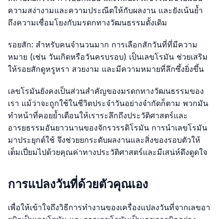
ความสง่างามและความประณีตให้กับผลงาน และยังเน้นย้ำ
ถึงความเชื่อมโยงกับมรดกทางวัฒนธรรมดั้งเดิม
รอยสัก: สำหรับคนจำนวนมาก การเลือกสักวันที่ที่มีความ
หมาย (เช่น วันเกิดหรือวันครบรอบ) เป็นเลขโรมัน ช่วยเสริม
ให้รอยสักดูหรูหรา สวยงาม และมีความหมายที่ลึกซึ้งยิ่งขึ้น
เลขโรมันยังคงเป็นส่วนสำคัญของมรดกทางวัฒนธรรมของ
เรา แม้ว่าจะถูกใช้ในชีวิตประจำวันอย่างจำกัดก็ตาม พวกมัน
ทำหน้าที่คอยย้ำเตือนให้เราระลึกถึงประวัติศาสตร์และ
อารยธรรมอันยาวนานของจักรวรรดิโรมัน การนำเลขโรมัน
มาประยุกต์ใช้ จึงช่วยยกระดับผลงานและสิ่งของรอบตัวให้
เต็มเปี่ยมไปด้วยคุณค่าทางประวัติศาสตร์และมีเสน่ห์ดึงดูดใจ
การแปลงวันที่ด้วยตัวคุณเอง
เพื่อให้เข้าใจถึงวิธีการทำงานของเครื่องแปลงวันที่จากเลขอา