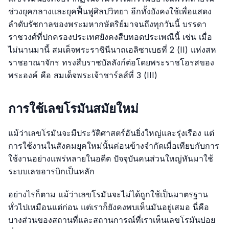
ช่วงยุคกลางและยุคฟื้นฟูศิลปวิทยา อีกทั้งยังคงใช้เพื่อแสดง
ลำดับรัชกาลของพระมหากษัตริย์มาจนถึงทุกวันนี้ บรรดา
ราชวงศ์ที่ปกครองประเทศยังคงสืบทอดประเพณีนี้ เช่น เมื่อ
ไม่นานมานี้ สมเด็จพระราชินีนาถเอลิซาเบธที่ 2 (II) แห่งสห
ราชอาณาจักร ทรงสืบราชบัลลังก์ต่อโดยพระราชโอรสของ
พระองค์ คือ สมเด็จพระเจ้าชาร์ลส์ที่ 3 (III)
การใช้เลขโรมันสมัยใหม่
แม้ว่าเลขโรมันจะมีประวัติศาสตร์อันยิ่งใหญ่และรุ่งเรือง แต่
การใช้งานในสังคมยุคใหม่นั้นค่อนข้างจำกัดเมื่อเทียบกับการ
ใช้งานอย่างแพร่หลายในอดีต ปัจจุบันคนส่วนใหญ่หันมาใช้
ระบบเลขอารบิกเป็นหลัก
อย่างไรก็ตาม แม้ว่าเลขโรมันจะไม่ได้ถูกใช้เป็นมาตรฐาน
ทั่วไปเหมือนแต่ก่อน แต่เราก็ยังคงพบเห็นมันอยู่เสมอ นี่คือ
บางส่วนของสถานที่และสถานการณ์ที่เราเห็นเลขโรมันบ่อย