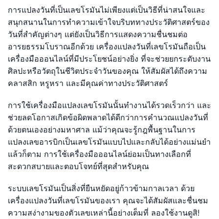
การแปลงวันที่เป็นเลขโรมันไม่เพียงแต่เป็นวิธีที่น่าสนใจและ
สนุกสนานในการทำความเข้าใจบริบททางประวัติศาสตร์ของ
วันที่สำคัญต่างๆ แต่ยังเป็นวิธีการแสดงความชื่นชมต่อ
อารยธรรมโบราณอีกด้วย เครื่องแปลงวันที่เลขโรมันถือเป็น
เครื่องมือออนไลน์ที่มีประโยชน์อย่างยิ่ง ที่จะช่วยยกระดับงาน
ศิลปะหรือวัตถุในชีวิตประจำวันของคุณ ให้สัมผัสได้ถึงความ
คลาสสิก หรูหรา และมีคุณค่าทางประวัติศาสตร์
การใช้เครื่องมือแปลงเลขโรมันนั้นทำงานได้รวดเร็วกว่า และ
ช่วยลดโอกาสเกิดข้อผิดพลาดได้ดีกว่าการคำนวณแปลงวันที่
ด้วยตนเองอย่างมหาศาล แม้ว่าคุณจะรู้กฎพื้นฐานในการ
แปลงเลขอารบิกเป็นเลขโรมันแบบไปและกลับได้อย่างแม่นยำ
แล้วก็ตาม การใช้เครื่องมือออนไลน์ย่อมเป็นทางเลือกที่
สะดวกสบายและตอบโจทย์ที่สุดสำหรับคุณ
ระบบเลขโรมันเป็นสิ่งที่ยืนหยัดอยู่ก้าวข้ามกาลเวลา ด้วย
เครื่องแปลงวันที่เลขโรมันของเรา คุณจะได้สัมผัสและชื่นชม
ความสง่างามของตัวเลขเหล่านี้อย่างเต็มที่ ลองใช้งานดูสิ!