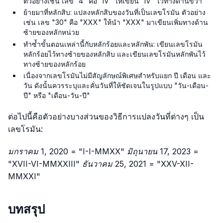
ตัวอย่างเช่น เลข "4" คือ "IV" ให้เขียน "IV" ไว้ทางด้านขวา
ย้ายมาที่หลักสิบ: แปลงหลักสิบของวันที่เป็นเลขโรมัน ตัวอย่าง
เช่น เลข "30" คือ "XXX" ให้นำ "XXX" มาเขียนเพิ่มทางด้าน
ซ้ายของหลักหน่วย
ทำซ้ำขั้นตอนเหล่านี้กับหลักร้อยและหลักพัน: เขียนเลขโรมัน
หลักร้อยไว้ทางซ้ายของหลักสิบ และเขียนเลขโรมันหลักพันไว้
ทางซ้ายของหลักร้อย
เนื่องจากเลขโรมันไม่มีสัญลักษณ์พิเศษสำหรับแยก ปี เดือน และ
วัน ดังนั้นควรระบุและคั่นวันที่ให้ชัดเจนในรูปแบบ "วัน-เดือน-
ปี" หรือ "เดือน-วัน-ปี"
ต่อไปนี้คือตัวอย่างบางส่วนของวิธีการแปลงวันที่ต่างๆ เป็น
เลขโรมัน:
มกราคม 1, 2020 = "I-I-MMXX"
มิถุนายน 17, 2023 =
"XVII-VI-MMXXIII"
ธันวาคม 25, 2021 = "XXV-XII-
MMXXI"
บทสรุป