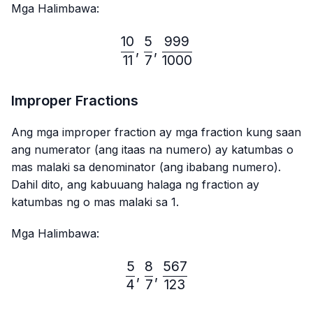
Mga Halimbawa:
10
5
999
\frac{10}{11},\frac{5}{7}
,
,
11
7
1000
Improper Fractions
Ang mga improper fraction ay mga fraction kung saan
ang numerator (ang itaas na numero) ay katumbas o
mas malaki sa denominator (ang ibabang numero).
Dahil dito, ang kabuuang halaga ng fraction ay
katumbas ng o mas malaki sa 1.
Mga Halimbawa:
5
8
567
\frac{5}{4},\frac{8}{7},
,
,
4
7
123