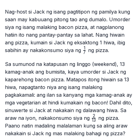
Nag-host si Jack ng isang pagtitipon ng pamilya kung
saan may kabuuang pitong tao ang dumalo. Umorder
siya ng isang malaking bacon pizza, at nagplanong
hatiin ito nang pantay-pantay sa lahat. Nang hiwain
ang pizza, kumain si Jack ng eksaktong 1 hiwa, ibig
1
\frac{1}
sabihin ay nakakonsumo siya ng
ng pizza.
7
{7}
Sa sumunod na katapusan ng linggo (weekend), 13
kamag-anak ang bumisita, kaya umorder si Jack ng
kaparehong bacon pizza. Matapos itong hiwain sa 13
hiwa, napagtanto niya ang isang malaking
pagkakamali: ang ilan sa kanyang mga kamag-anak ay
mga vegetarian at hindi kumakain ng bacon! Dahil dito,
sinuwerte si Jack at nakakain ng dalawang hiwa. Sa
2
\frac{2}
araw na iyon, nakakonsumo siya ng
ng pizza.
13
{13}
Paano natin madaling malalaman kung sa aling araw
nakakain si Jack ng mas malaking bahagi ng pizza?