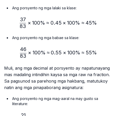
Ang porsyento ng mga lalaki sa klase:
37
\frac{37}{83} × 100\%≈
×
100%
≈
0.45
×
100%
≈
45%
83
Ang porsyento ng mga babae sa klase:
46
\frac{46}{83} × 100\% ≈
×
100%
≈
0.55
×
100%
≈
55%
83
Muli, ang mga decimal at porsyento ay napatunayang
mas madaling intindihin kaysa sa mga raw na fraction.
Sa pagsunod sa parehong mga hakbang, matutukoy
natin ang mga pinapaborang asignatura:
Ang porsyento ng mga mag-aaral na may gusto sa
literature:
21