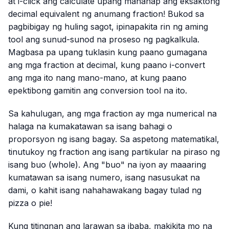
at i-click ang calculate upang mahanap ang eksaktong
decimal equivalent ng anumang fraction! Bukod sa
pagbibigay ng huling sagot, ipinapakita rin ng aming
tool ang sunud-sunod na proseso ng pagkalkula.
Magbasa pa upang tuklasin kung paano gumagana
ang mga fraction at decimal, kung paano i-convert
ang mga ito nang mano-mano, at kung paano
epektibong gamitin ang conversion tool na ito.
Sa kahulugan, ang mga fraction ay mga numerical na
halaga na kumakatawan sa isang bahagi o
proporsyon ng isang bagay. Sa aspetong matematikal,
tinutukoy ng fraction ang isang partikular na piraso ng
isang buo (whole). Ang "buo" na iyon ay maaaring
kumatawan sa isang numero, isang nasusukat na
dami, o kahit isang nahahawakang bagay tulad ng
pizza o pie!
Kung titingnan ang larawan sa ibaba, makikita mo na