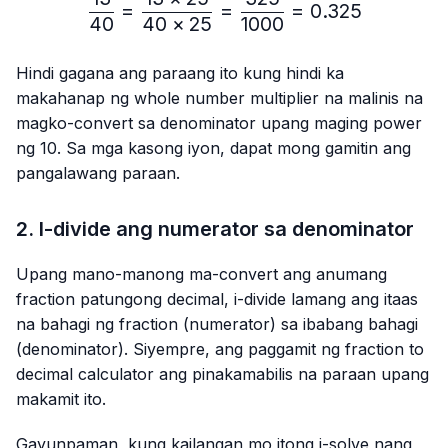
\frac{13}{40}=\frac{13 
=
=
=
0.325
40
40
×
25
1000
Hindi gagana ang paraang ito kung hindi ka
makahanap ng whole number multiplier na malinis na
magko-convert sa denominator upang maging power
ng 10. Sa mga kasong iyon, dapat mong gamitin ang
pangalawang paraan.
2. I-divide ang numerator sa denominator
Upang mano-manong ma-convert ang anumang
fraction patungong decimal, i-divide lamang ang itaas
na bahagi ng fraction (numerator) sa ibabang bahagi
(denominator). Siyempre, ang paggamit ng fraction to
decimal calculator ang pinakamabilis na paraan upang
makamit ito.
Gayunpaman, kung kailangan mo itong i-solve nang