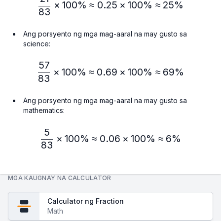
\frac{21}{83} × 100\% ≈
×
100%
≈
0.25
×
100%
≈
25%
83
Ang porsyento ng mga mag-aaral na may gusto sa
science:
57
\frac{57}{83} × 100\% ≈
×
100%
≈
0.69
×
100%
≈
69%
83
Ang porsyento ng mga mag-aaral na may gusto sa
mathematics:
5
\frac{5}{83} × 100\% ≈ 
×
100%
≈
0.06
×
100%
≈
6%
83
MGA KAUGNAY NA CALCULATOR
Calculator ng Fraction
Math