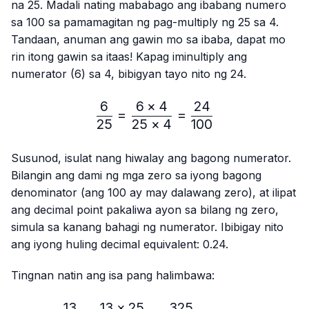
na 25. Madali nating mababago ang ibabang numero
sa 100 sa pamamagitan ng pag-multiply ng 25 sa 4.
Tandaan, anuman ang gawin mo sa ibaba, dapat mo
rin itong gawin sa itaas! Kapag iminultiply ang
numerator (6) sa 4, bibigyan tayo nito ng 24.
6
6
×
4
24
\frac{6}{25}=\frac{6 × 4
=
=
25
25
×
4
100
Susunod, isulat nang hiwalay ang bagong numerator.
Bilangin ang dami ng mga zero sa iyong bagong
denominator (ang 100 ay may dalawang zero), at ilipat
ang decimal point pakaliwa ayon sa bilang ng zero,
simula sa kanang bahagi ng numerator. Ibibigay nito
ang iyong huling decimal equivalent: 0.24.
Tingnan natin ang isa pang halimbawa:
13
13
×
25
325