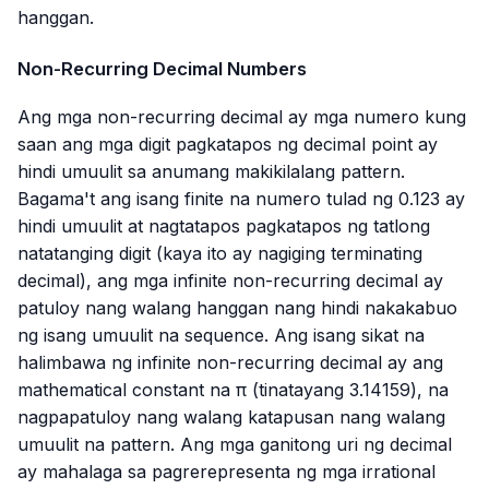
hanggan.
Non-Recurring Decimal Numbers
Ang mga non-recurring decimal ay mga numero kung
saan ang mga digit pagkatapos ng decimal point ay
hindi umuulit sa anumang makikilalang pattern.
Bagama't ang isang finite na numero tulad ng
0.123
ay
hindi umuulit at nagtatapos pagkatapos ng tatlong
natatanging digit (kaya ito ay nagiging terminating
decimal), ang mga infinite non-recurring decimal ay
patuloy nang walang hanggan nang hindi nakakabuo
ng isang umuulit na sequence. Ang isang sikat na
halimbawa ng infinite non-recurring decimal ay ang
mathematical constant na π (tinatayang
3.14159
), na
nagpapatuloy nang walang katapusan nang walang
umuulit na pattern. Ang mga ganitong uri ng decimal
ay mahalaga sa pagrerepresenta ng mga irrational