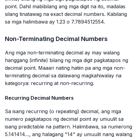
point. Dahil mabibilang ang mga digit na ito, madalas
silang tinatawag na exact decimal numbers. Kabilang
sa mga halimbawa ay 1.23 o 7.7894512554.
Non-Terminating Decimal Numbers
Ang mga non-terminating decimal ay may walang
hanggang (infinite) bilang ng mga digit pagkatapos ng
decimal point. Maaari nating hatiin pa ang mga non-
terminating decimal sa dalawang magkahiwalay na
kategorya: recurring at non-recurring.
Recurring Decimal Numbers
Sa isang recurring (o repeating) decimal, ang mga
numero pagkatapos ng decimal point ay umuulit sa
isang predictable na pattern. Halimbawa, sa numerong
5.141414…, ang halagang "14" ay umuulit nang walang