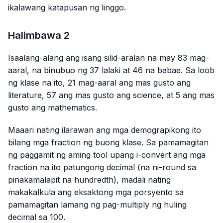
ikalawang katapusan ng linggo.
Halimbawa 2
Isaalang-alang ang isang silid-aralan na may 83 mag-
aaral, na binubuo ng 37 lalaki at 46 na babae. Sa loob
ng klase na ito, 21 mag-aaral ang mas gusto ang
literature, 57 ang mas gusto ang science, at 5 ang mas
gusto ang mathematics.
Maaari nating ilarawan ang mga demograpikong ito
bilang mga fraction ng buong klase. Sa pamamagitan
ng paggamit ng aming tool upang i-convert ang mga
fraction na ito patungong decimal (na ni-round sa
pinakamalapit na hundredth), madali nating
makakalkula ang eksaktong mga porsyento sa
pamamagitan lamang ng pag-multiply ng huling
decimal sa 100.