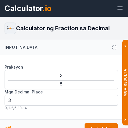
Calculator
.io
Calculator ng Fraction sa Decimal
1
0.5
2
›
INPUT NA DATA
Widget
Link
Teksto
HTML
Praksyon
Preview Calculator ng Fraction sa
MGA RESULTA
Decimal: I-convert sa Decimal
Widget
Mga Decimal Place
0
,
1
,
2
,
5
,
10
,
14
›