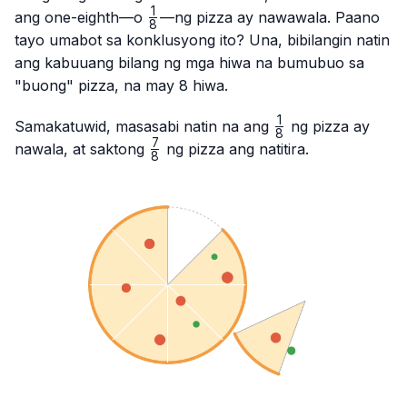
1
\frac{1}
ang one-eighth—o
—ng pizza ay nawawala. Paano
8
{8}
tayo umabot sa konklusyong ito? Una, bibilangin natin
ang kabuuang bilang ng mga hiwa na bumubuo sa
"buong" pizza, na may 8 hiwa.
1
\frac{1}
Samakatuwid, masasabi natin na ang
ng pizza ay
8
{8}
7
\frac{7}
nawala, at saktong
ng pizza ang natitira.
8
{8}