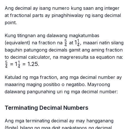
Ang decimal ay isang numero kung saan ang integer
at fractional parts ay pinaghihiwalay ng isang decimal
point.
Kung titingnan ang dalawang magkatumbas
5
1
\frac{5}
1\frac{1}
1
(equivalent) na fraction na
at
, maaari natin silang
4
4
{4}
{4}
baguhin patungong decimals gamit ang aming fraction
\f
to decimal calculator, na magreresulta sa equation na:
{4
5
1
=
1
=
1.25
.
4
4
{4
Katulad ng mga fraction, ang mga decimal number ay
maaaring maging positibo o negatibo. Mayroong
dalawang pangunahing uri ng mga decimal number:
Terminating Decimal Numbers
Ang mga terminating decimal ay may hangganang
(finite) bilang ng mga digit pagkatapos ng decimal