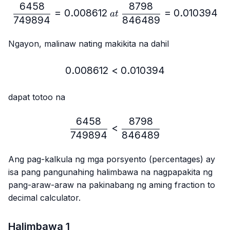
6458
8798
\frac{6458}{749894}=0.
=
0.008612
=
0.010394
a
t
749894
846489
Ngayon, malinaw nating makikita na dahil
0.008612
<
0.008612 < 0.010394
0.010394
dapat totoo na
6458
8798
\frac{6458}{749894} < 
<
749894
846489
Ang pag-kalkula ng mga porsyento (percentages) ay
isa pang pangunahing halimbawa na nagpapakita ng
pang-araw-araw na pakinabang ng aming fraction to
decimal calculator.
Halimbawa 1