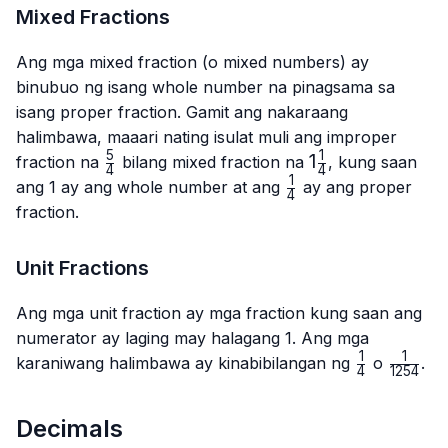
Mixed Fractions
Ang mga mixed fraction (o mixed numbers) ay
binubuo ng isang whole number na pinagsama sa
isang proper fraction. Gamit ang nakaraang
halimbawa, maaari nating isulat muli ang improper
5
1
\frac{5}
1\frac{1}
1
fraction na
bilang mixed fraction na
, kung saan
4
4
{4}
{4}
1
\frac{1}
ang 1 ay ang whole number at ang
ay ang proper
4
{4}
fraction.
Unit Fractions
Ang mga unit fraction ay mga fraction kung saan ang
numerator ay laging may halagang 1. Ang mga
1
1
\frac{1}
\frac{1
karaniwang halimbawa ay kinabibilangan ng
o
.
4
1254
{4}
{1254}
Decimals