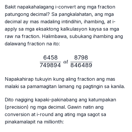
Bakit napakahalagang i-convert ang mga fraction
patungong decimal? Sa pangkalahatan, ang mga
decimal ay mas madaling intindihin, ihambing, at i-
apply sa mga eksaktong kalkulasyon kaysa sa mga
raw na fraction. Halimbawa, subukang ihambing ang
dalawang fraction na ito:
6458
8798
\frac{6458}{749894} \ a
a
t
749894
846489
Napakahirap tukuyin kung aling fraction ang mas
malaki sa pamamagitan lamang ng pagtingin sa kanila.
Dito nagiging kapaki-pakinabang ang katumpakan
(precision) ng mga decimal. Gawin natin ang
conversion at i-round ang ating mga sagot sa
pinakamalapit na millionth: