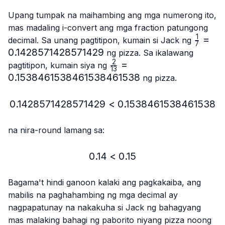
Upang tumpak na maihambing ang mga numerong ito,
mas madaling i-convert ang mga fraction patungong
1
\frac{1
=
decimal. Sa unang pagtitipon, kumain si Jack ng
7
{7}=0
0.1428571428571429
ng pizza. Sa ikalawang
2
\frac{2}
=
pagtitipon, kumain siya ng
13
{13}=0.15384615384615
0.1538461538461538461538
ng pizza.
0.1428571428571429
<
0.1428571428571429 < 
0.1538461538461538
na nira-round lamang sa:
0.14
<
0.14 < 0.15
0.15
Bagama't hindi ganoon kalaki ang pagkakaiba, ang
mabilis na paghahambing ng mga decimal ay
nagpapatunay na nakakuha si Jack ng bahagyang
mas malaking bahagi ng paborito niyang pizza noong