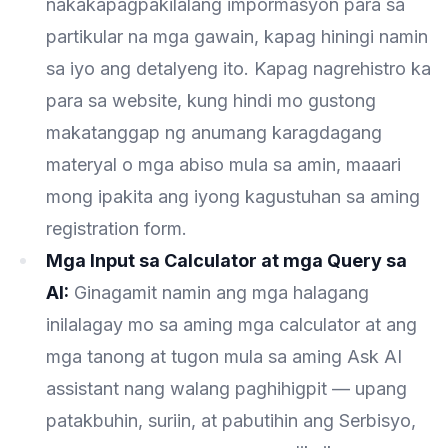
nakakapagpakilalang impormasyon para sa
partikular na mga gawain, kapag hiningi namin
sa iyo ang detalyeng ito. Kapag nagrehistro ka
para sa website, kung hindi mo gustong
makatanggap ng anumang karagdagang
materyal o mga abiso mula sa amin, maaari
mong ipakita ang iyong kagustuhan sa aming
registration form.
Mga Input sa Calculator at mga Query sa
AI:
Ginagamit namin ang mga halagang
inilalagay mo sa aming mga calculator at ang
mga tanong at tugon mula sa aming Ask AI
assistant nang walang paghihigpit — upang
patakbuhin, suriin, at pabutihin ang Serbisyo,