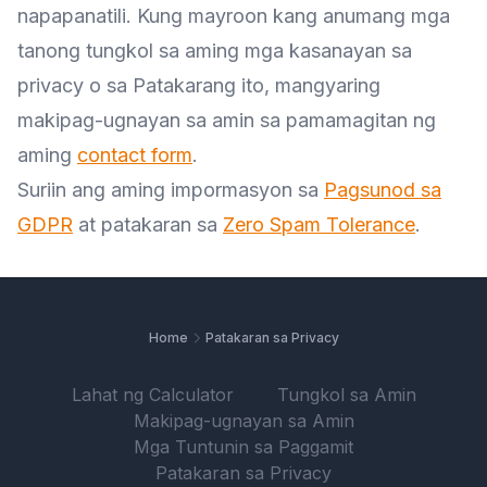
napapanatili. Kung mayroon kang anumang mga
tanong tungkol sa aming mga kasanayan sa
privacy o sa Patakarang ito, mangyaring
makipag-ugnayan sa amin sa pamamagitan ng
aming
contact form
.
Suriin ang aming impormasyon sa
Pagsunod sa
GDPR
at patakaran sa
Zero Spam Tolerance
.
Home
Patakaran sa Privacy
Lahat ng Calculator
Tungkol sa Amin
Makipag-ugnayan sa Amin
Mga Tuntunin sa Paggamit
Patakaran sa Privacy