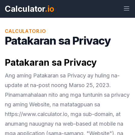
Calculator
.io
CALCULATOR.IO
Patakaran sa Privacy
Widget
Link
Teksto
HTML
Patakaran sa Privacy
Preview Patakaran sa Privacy
Ang aming Patakaran sa Privacy ay huling na-
Widget
update at na-post noong Marso 25, 2023.
Pinamamahalaan nito ang mga tuntunin sa privacy
ng aming Website, na matatagpuan sa
https://www.calculator.io, mga sub-domain, at
anumang nauugnay na web-based at mobile na
mga application (sama-samang, "Website"), na