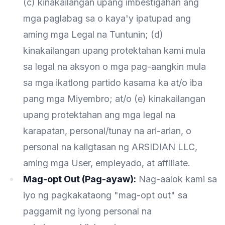
(c) kinakailangan upang imbestigahan ang
mga paglabag sa o kaya'y ipatupad ang
aming mga Legal na Tuntunin; (d)
kinakailangan upang protektahan kami mula
sa legal na aksyon o mga pag-aangkin mula
sa mga ikatlong partido kasama ka at/o iba
pang mga Miyembro; at/o (e) kinakailangan
upang protektahan ang mga legal na
karapatan, personal/tunay na ari-arian, o
personal na kaligtasan ng ARSIDIAN LLC,
aming mga User, empleyado, at affiliate.
Mag-opt Out (Pag-ayaw):
Nag-aalok kami sa
iyo ng pagkakataong "mag-opt out" sa
paggamit ng iyong personal na