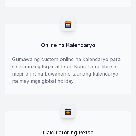
Online na Kalendaryo
Gumawa ng custom online na kalendaryo para
sa anumang lugar at taon. Kumuha ng libre at
mapi-print na buwanan o taunang kalendaryo
na may mga global holiday.
Calculator ng Petsa