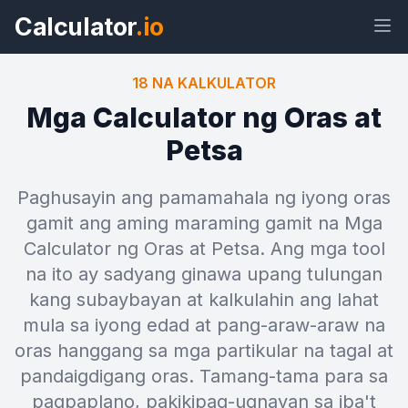
Calculator
.io
18 NA KALKULATOR
Mga Calculator ng Oras at
Petsa
Widget
Link
Teksto
HTML
Paghusayin ang pamamahala ng iyong oras
gamit ang aming maraming gamit na Mga
Preview Mga Calculator ng Oras at
Petsa Widget
Calculator ng Oras at Petsa. Ang mga tool
na ito ay sadyang ginawa upang tulungan
kang subaybayan at kalkulahin ang lahat
mula sa iyong edad at pang-araw-araw na
oras hanggang sa mga partikular na tagal at
pandaigdigang oras. Tamang-tama para sa
pagpaplano, pakikipag-ugnayan sa iba't