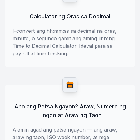
Calculator ng Oras sa Decimal
I-convert ang hh:mm:ss sa decimal na oras,
minuto, o segundo gamit ang aming libreng
Time to Decimal Calculator. Ideyal para sa
payroll at time tracking.
Ano ang Petsa Ngayon? Araw, Numero ng
Linggo at Araw ng Taon
Alamin agad ang petsa ngayon — ang araw,
araw ng taon, ISO week number, at mga