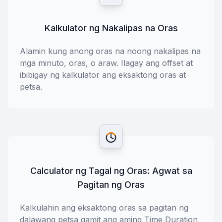
Kalkulator ng Nakalipas na Oras
Alamin kung anong oras na noong nakalipas na
mga minuto, oras, o araw. Ilagay ang offset at
ibibigay ng kalkulator ang eksaktong oras at
petsa.
Calculator ng Tagal ng Oras: Agwat sa
Pagitan ng Oras
Kalkulahin ang eksaktong oras sa pagitan ng
dalawang petsa gamit ang aming Time Duration