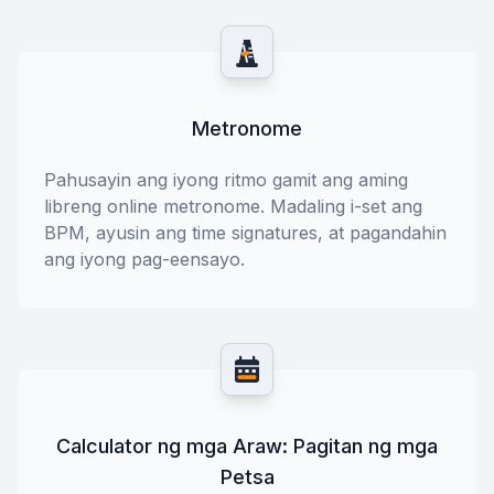
Metronome
Pahusayin ang iyong ritmo gamit ang aming
libreng online metronome. Madaling i-set ang
BPM, ayusin ang time signatures, at pagandahin
ang iyong pag-eensayo.
Calculator ng mga Araw: Pagitan ng mga
Petsa