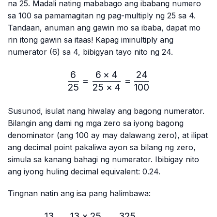
na 25. Madali nating mababago ang ibabang numero
sa 100 sa pamamagitan ng pag-multiply ng 25 sa 4.
Tandaan, anuman ang gawin mo sa ibaba, dapat mo
rin itong gawin sa itaas! Kapag iminultiply ang
numerator (6) sa 4, bibigyan tayo nito ng 24.
6
6
×
4
24
\frac{6}{25}=\frac{6 × 4
=
=
25
25
×
4
100
Susunod, isulat nang hiwalay ang bagong numerator.
Bilangin ang dami ng mga zero sa iyong bagong
denominator (ang 100 ay may dalawang zero), at ilipat
ang decimal point pakaliwa ayon sa bilang ng zero,
simula sa kanang bahagi ng numerator. Ibibigay nito
ang iyong huling decimal equivalent: 0.24.
Tingnan natin ang isa pang halimbawa:
13
13
×
25
325