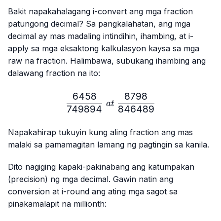
Bakit napakahalagang i-convert ang mga fraction
patungong decimal? Sa pangkalahatan, ang mga
decimal ay mas madaling intindihin, ihambing, at i-
apply sa mga eksaktong kalkulasyon kaysa sa mga
raw na fraction. Halimbawa, subukang ihambing ang
dalawang fraction na ito:
6458
8798
\frac{6458}{749894} \ a
a
t
749894
846489
Napakahirap tukuyin kung aling fraction ang mas
malaki sa pamamagitan lamang ng pagtingin sa kanila.
Dito nagiging kapaki-pakinabang ang katumpakan
(precision) ng mga decimal. Gawin natin ang
conversion at i-round ang ating mga sagot sa
pinakamalapit na millionth: