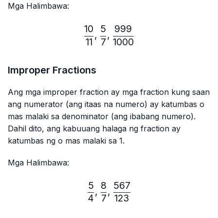
Mga Halimbawa:
10
5
999
\frac{10}{11},\frac{5}{7}
,
,
11
7
1000
Improper Fractions
Ang mga improper fraction ay mga fraction kung saan
ang numerator (ang itaas na numero) ay katumbas o
mas malaki sa denominator (ang ibabang numero).
Dahil dito, ang kabuuang halaga ng fraction ay
katumbas ng o mas malaki sa 1.
Mga Halimbawa:
5
8
567
\frac{5}{4},\frac{8}{7},
,
,
4
7
123