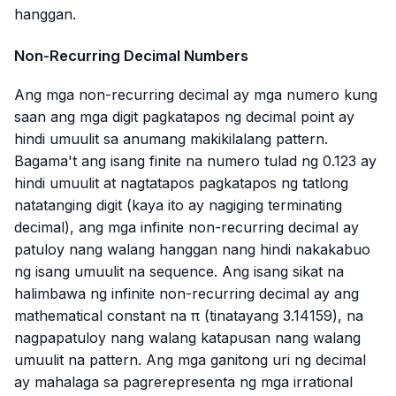
hanggan.
Non-Recurring Decimal Numbers
Ang mga non-recurring decimal ay mga numero kung
saan ang mga digit pagkatapos ng decimal point ay
hindi umuulit sa anumang makikilalang pattern.
Bagama't ang isang finite na numero tulad ng
0.123
ay
hindi umuulit at nagtatapos pagkatapos ng tatlong
natatanging digit (kaya ito ay nagiging terminating
decimal), ang mga infinite non-recurring decimal ay
patuloy nang walang hanggan nang hindi nakakabuo
ng isang umuulit na sequence. Ang isang sikat na
halimbawa ng infinite non-recurring decimal ay ang
mathematical constant na π (tinatayang
3.14159
), na
nagpapatuloy nang walang katapusan nang walang
umuulit na pattern. Ang mga ganitong uri ng decimal
ay mahalaga sa pagrerepresenta ng mga irrational