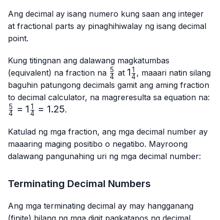
Ang decimal ay isang numero kung saan ang integer
at fractional parts ay pinaghihiwalay ng isang decimal
point.
Kung titingnan ang dalawang magkatumbas
5
1
\frac{5}
1\frac{1}
1
(equivalent) na fraction na
at
, maaari natin silang
4
4
{4}
{4}
baguhin patungong decimals gamit ang aming fraction
\f
to decimal calculator, na magreresulta sa equation na:
{4
5
1
=
1
=
1.25
.
4
4
{4
Katulad ng mga fraction, ang mga decimal number ay
maaaring maging positibo o negatibo. Mayroong
dalawang pangunahing uri ng mga decimal number:
Terminating Decimal Numbers
Ang mga terminating decimal ay may hangganang
(finite) bilang ng mga digit pagkatapos ng decimal