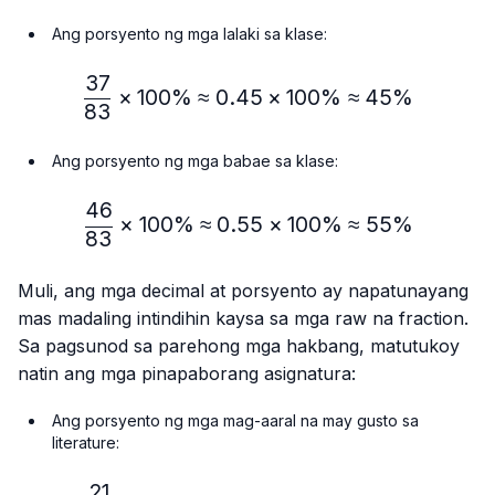
Ang porsyento ng mga lalaki sa klase:
37
\frac{37}{83} × 100\%≈
×
100%
≈
0.45
×
100%
≈
45%
83
Ang porsyento ng mga babae sa klase:
46
\frac{46}{83} × 100\% ≈
×
100%
≈
0.55
×
100%
≈
55%
83
Muli, ang mga decimal at porsyento ay napatunayang
mas madaling intindihin kaysa sa mga raw na fraction.
Sa pagsunod sa parehong mga hakbang, matutukoy
natin ang mga pinapaborang asignatura:
Ang porsyento ng mga mag-aaral na may gusto sa
literature:
21