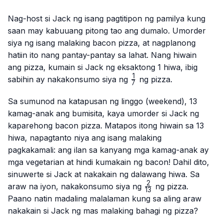
Nag-host si Jack ng isang pagtitipon ng pamilya kung
saan may kabuuang pitong tao ang dumalo. Umorder
siya ng isang malaking bacon pizza, at nagplanong
hatiin ito nang pantay-pantay sa lahat. Nang hiwain
ang pizza, kumain si Jack ng eksaktong 1 hiwa, ibig
1
\frac{1}
sabihin ay nakakonsumo siya ng
ng pizza.
7
{7}
Sa sumunod na katapusan ng linggo (weekend), 13
kamag-anak ang bumisita, kaya umorder si Jack ng
kaparehong bacon pizza. Matapos itong hiwain sa 13
hiwa, napagtanto niya ang isang malaking
pagkakamali: ang ilan sa kanyang mga kamag-anak ay
mga vegetarian at hindi kumakain ng bacon! Dahil dito,
sinuwerte si Jack at nakakain ng dalawang hiwa. Sa
2
\frac{2}
araw na iyon, nakakonsumo siya ng
ng pizza.
13
{13}
Paano natin madaling malalaman kung sa aling araw
nakakain si Jack ng mas malaking bahagi ng pizza?