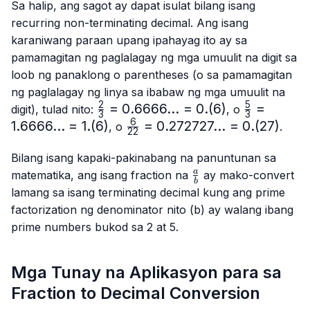
Sa halip, ang sagot ay dapat isulat bilang isang
recurring non-terminating decimal. Ang isang
karaniwang paraan upang ipahayag ito ay sa
pamamagitan ng paglalagay ng mga umuulit na digit sa
loob ng panaklong o parentheses (o sa pamamagitan
ng paglalagay ng linya sa ibabaw ng mga umuulit na
2
5
\frac{2}
=
0.6666...
=
0.
(
6
)
\frac{5}
=
digit), tulad nito:
, o
3
3
{3}=0.6666...
{3}=
6
1.6666...
=
1.
(
6
)
\frac{6}
=
0.272727...
=
0.
(
27
)
, o
.
22
= 0.(6)
1.6666...
{22}=0.272727...
= 1.(6)
= 0.(27)
Bilang isang kapaki-pakinabang na panuntunan sa
\frac{a}
a
matematika, ang isang fraction na
ay mako-convert
b
{b}
lamang sa isang terminating decimal kung ang prime
factorization ng denominator nito (b) ay walang ibang
prime numbers bukod sa 2 at 5.
Mga Tunay na Aplikasyon para sa
Fraction to Decimal Conversion