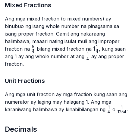
Mixed Fractions
Ang mga mixed fraction (o mixed numbers) ay
binubuo ng isang whole number na pinagsama sa
isang proper fraction. Gamit ang nakaraang
halimbawa, maaari nating isulat muli ang improper
5
1
\frac{5}
1\frac{1}
1
fraction na
bilang mixed fraction na
, kung saan
4
4
{4}
{4}
1
\frac{1}
ang 1 ay ang whole number at ang
ay ang proper
4
{4}
fraction.
Unit Fractions
Ang mga unit fraction ay mga fraction kung saan ang
numerator ay laging may halagang 1. Ang mga
1
1
\frac{1}
\frac{1
karaniwang halimbawa ay kinabibilangan ng
o
.
4
1254
{4}
{1254}
Decimals