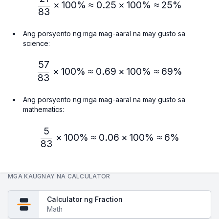
\frac{21}{83} × 100\% ≈
×
100%
≈
0.25
×
100%
≈
25%
83
Ang porsyento ng mga mag-aaral na may gusto sa
science:
57
\frac{57}{83} × 100\% ≈
×
100%
≈
0.69
×
100%
≈
69%
83
Ang porsyento ng mga mag-aaral na may gusto sa
mathematics:
5
\frac{5}{83} × 100\% ≈ 
×
100%
≈
0.06
×
100%
≈
6%
83
MGA KAUGNAY NA CALCULATOR
Calculator ng Fraction
Math