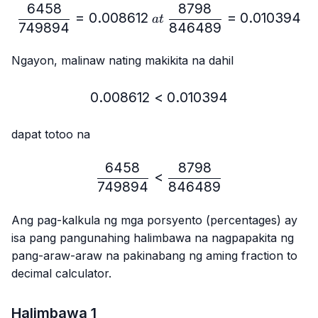
6458
8798
\frac{6458}{749894}=0.
=
0.008612
=
0.010394
a
t
749894
846489
Ngayon, malinaw nating makikita na dahil
0.008612
<
0.008612 < 0.010394
0.010394
dapat totoo na
6458
8798
\frac{6458}{749894} < 
<
749894
846489
Ang pag-kalkula ng mga porsyento (percentages) ay
isa pang pangunahing halimbawa na nagpapakita ng
pang-araw-araw na pakinabang ng aming fraction to
decimal calculator.
Halimbawa 1