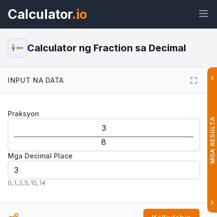
Calculator
.io
Calculator ng Fraction sa Decimal
1
0.5
2
›
INPUT NA DATA
Widget
Link
Teksto
HTML
Praksyon
Preview Calculator ng Fraction sa
MGA RESULTA
Decimal: I-convert sa Decimal
Widget
Mga Decimal Place
0
,
1
,
2
,
5
,
10
,
14
›