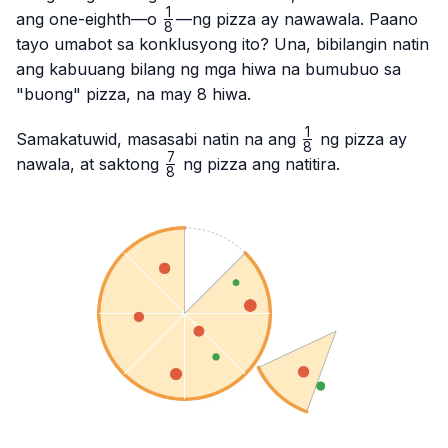
1
\frac{1}
ang one-eighth—o
—ng pizza ay nawawala. Paano
8
{8}
tayo umabot sa konklusyong ito? Una, bibilangin natin
ang kabuuang bilang ng mga hiwa na bumubuo sa
"buong" pizza, na may 8 hiwa.
1
\frac{1}
Samakatuwid, masasabi natin na ang
ng pizza ay
8
{8}
7
\frac{7}
nawala, at saktong
ng pizza ang natitira.
8
{8}