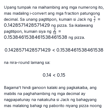
Upang tumpak na maihambing ang mga numerong ito,
mas madaling i-convert ang mga fraction patungong
1
\frac{1
=
decimal. Sa unang pagtitipon, kumain si Jack ng
7
{7}=0
0.1428571428571429
ng pizza. Sa ikalawang
2
\frac{2}
=
pagtitipon, kumain siya ng
13
{13}=0.15384615384615
0.1538461538461538461538
ng pizza.
0.1428571428571429
<
0.1428571428571429 < 
0.1538461538461538
na nira-round lamang sa:
0.14
<
0.14 < 0.15
0.15
Bagama't hindi ganoon kalaki ang pagkakaiba, ang
mabilis na paghahambing ng mga decimal ay
nagpapatunay na nakakuha si Jack ng bahagyang
mas malaking bahagi ng paborito niyang pizza noong