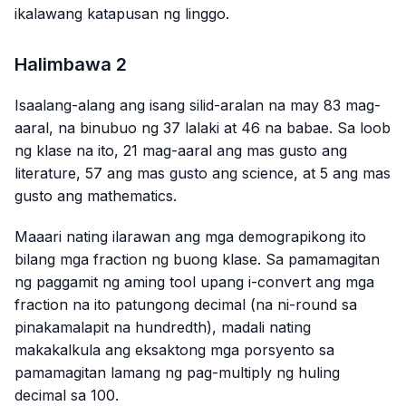
ikalawang katapusan ng linggo.
Halimbawa 2
Isaalang-alang ang isang silid-aralan na may 83 mag-
aaral, na binubuo ng 37 lalaki at 46 na babae. Sa loob
ng klase na ito, 21 mag-aaral ang mas gusto ang
literature, 57 ang mas gusto ang science, at 5 ang mas
gusto ang mathematics.
Maaari nating ilarawan ang mga demograpikong ito
bilang mga fraction ng buong klase. Sa pamamagitan
ng paggamit ng aming tool upang i-convert ang mga
fraction na ito patungong decimal (na ni-round sa
pinakamalapit na hundredth), madali nating
makakalkula ang eksaktong mga porsyento sa
pamamagitan lamang ng pag-multiply ng huling
decimal sa 100.