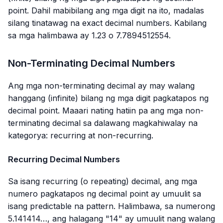
point. Dahil mabibilang ang mga digit na ito, madalas
silang tinatawag na exact decimal numbers. Kabilang
sa mga halimbawa ay 1.23 o 7.7894512554.
Non-Terminating Decimal Numbers
Ang mga non-terminating decimal ay may walang
hanggang (infinite) bilang ng mga digit pagkatapos ng
decimal point. Maaari nating hatiin pa ang mga non-
terminating decimal sa dalawang magkahiwalay na
kategorya: recurring at non-recurring.
Recurring Decimal Numbers
Sa isang recurring (o repeating) decimal, ang mga
numero pagkatapos ng decimal point ay umuulit sa
isang predictable na pattern. Halimbawa, sa numerong
5.141414…, ang halagang "14" ay umuulit nang walang