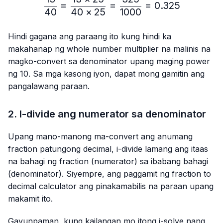
\frac{13}{40}=\frac{13 
=
=
=
0.325
40
40
×
25
1000
Hindi gagana ang paraang ito kung hindi ka
makahanap ng whole number multiplier na malinis na
magko-convert sa denominator upang maging power
ng 10. Sa mga kasong iyon, dapat mong gamitin ang
pangalawang paraan.
2. I-divide ang numerator sa denominator
Upang mano-manong ma-convert ang anumang
fraction patungong decimal, i-divide lamang ang itaas
na bahagi ng fraction (numerator) sa ibabang bahagi
(denominator). Siyempre, ang paggamit ng fraction to
decimal calculator ang pinakamabilis na paraan upang
makamit ito.
Gayunpaman, kung kailangan mo itong i-solve nang