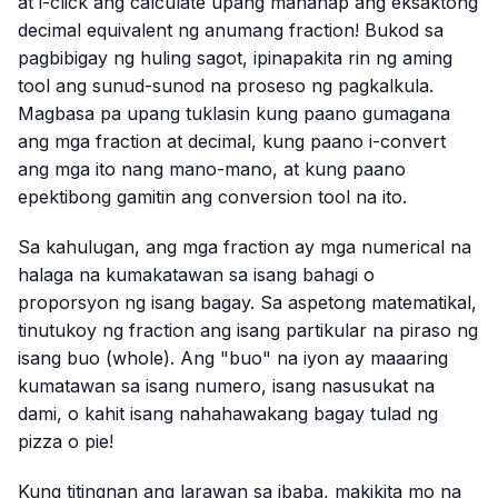
at i-click ang calculate upang mahanap ang eksaktong
decimal equivalent ng anumang fraction! Bukod sa
pagbibigay ng huling sagot, ipinapakita rin ng aming
tool ang sunud-sunod na proseso ng pagkalkula.
Magbasa pa upang tuklasin kung paano gumagana
ang mga fraction at decimal, kung paano i-convert
ang mga ito nang mano-mano, at kung paano
epektibong gamitin ang conversion tool na ito.
Sa kahulugan, ang mga fraction ay mga numerical na
halaga na kumakatawan sa isang bahagi o
proporsyon ng isang bagay. Sa aspetong matematikal,
tinutukoy ng fraction ang isang partikular na piraso ng
isang buo (whole). Ang "buo" na iyon ay maaaring
kumatawan sa isang numero, isang nasusukat na
dami, o kahit isang nahahawakang bagay tulad ng
pizza o pie!
Kung titingnan ang larawan sa ibaba, makikita mo na