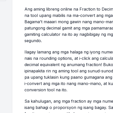
Ang aming libreng online na Fraction to Deci
na tool upang mabilis na ma-convert ang mga
Bagama't maaari mong gawin nang mano-mano
patungong decimal gamit ang mga pamamaraan 
gamiting calculator na ito ay nagbibigay ng m
segundo.
Ilagay lamang ang mga halaga ng iyong numera
nais na rounding options, at i-click ang cal
decimal equivalent ng anumang fraction! Buko
ipinapakita rin ng aming tool ang sunud-sun
pa upang tuklasin kung paano gumagana ang 
i-convert ang mga ito nang mano-mano, at ku
conversion tool na ito.
Sa kahulugan, ang mga fraction ay mga nume
isang bahagi o proporsyon ng isang bagay. Sa