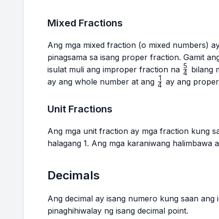
Mixed Fractions
Ang mga mixed fraction (o mixed numbers) a
pinagsama sa isang proper fraction. Gamit an
5
\frac{5}
isulat muli ang improper fraction na
bilang 
4
{4}
1
\frac{1}
ay ang whole number at ang
ay ang proper 
4
{4}
Unit Fractions
Ang mga unit fraction ay mga fraction kung 
halagang 1. Ang mga karaniwang halimbawa a
Decimals
Ang decimal ay isang numero kung saan ang in
pinaghihiwalay ng isang decimal point.