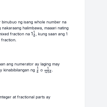
y binubuo ng isang whole number na
g nakaraang halimbawa, maaari nating
1
1\frac{1}
1
mixed fraction na
, kung saan ang 1
4
{4}
fraction.
saan ang numerator ay laging may
1
1
\frac{1}
\frac{1}
y kinabibilangan ng
o
.
4
1254
{4}
{1254}
teger at fractional parts ay