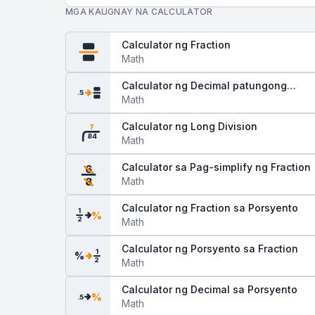
MGA KAUGNAY NA CALCULATOR
Calculator ng Fraction
Math
Calculator ng Decimal patungong
.5
Fraction
Math
Calculator ng Long Division
7
84
Math
Calculator sa Pag-simplify ng Fraction
6
Math
8
Calculator ng Fraction sa Porsyento
1
%
2
Math
Calculator ng Porsyento sa Fraction
1
%
2
Math
Calculator ng Decimal sa Porsyento
%
.5
Math