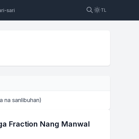
ri-sari
TL
sa
ma na sanlibuhan
)
ga Fraction Nang Manwal