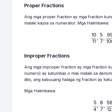
Proper Fractions
Ang mga proper fraction ay mga fraction ku
malaki kaysa sa numerator. Mga Halimbawa:
10
5
9
\fr
,
,
11
7
10
Improper Fractions
Ang mga improper fraction ay mga fraction k
numero) ay katumbas o mas malaki sa denomi
dito, ang kabuuang halaga ng fraction ay kat
Mga Halimbawa:
5
8
5
\fr
,
,
4
7
1