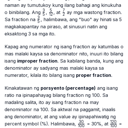
naman ay tumutukoy kung ilang bahagi ang kinukuha
3
5
7
\frac{3}
\frac{5}
\frac{7}
o binibilang. Ang
,
, at
ay mga wastong fraction.
5
12
2
{5}
{12}
{2}
3
\frac{3}
Sa fraction na
, halimbawa, ang "buo" ay hinati sa 5
5
{5}
magkakapantay na piraso, at sinusuri natin ang
eksaktong 3 sa mga ito.
Kapag ang numerator ng isang fraction ay katumbas o
mas malaki kaysa sa denominator nito, inuuri ito bilang
isang
improper fraction
. Sa kabilang banda, kung ang
denominator ay sadyang mas malaki kaysa sa
numerator, kilala ito bilang isang
proper fraction
.
Kinakatawan ng
porsyento (percentage)
ang isang
ratio na ipinapahayag bilang fraction ng 100. Sa
madaling salita, ito ay isang fraction na may
denominator na 100. Sa aktwal na paggamit, inaalis
ang denominator, at ang value ay ipinapahiwatig ng
30
120
\frac{30}
\frac{1
percent symbol (%). Halimbawa,
= 30%, at
=
100
100