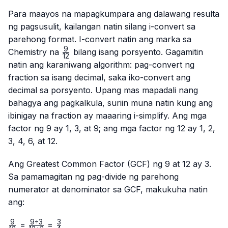
Para maayos na mapagkumpara ang dalawang resulta
ng pagsusulit, kailangan natin silang i-convert sa
parehong format. I-convert natin ang marka sa
9
\frac{9}
Chemistry na
bilang isang porsyento. Gagamitin
12
{12}
natin ang karaniwang algorithm: pag-convert ng
fraction sa isang decimal, saka iko-convert ang
decimal sa porsyento. Upang mas mapadali nang
bahagya ang pagkalkula, suriin muna natin kung ang
ibinigay na fraction ay maaaring i-simplify. Ang mga
factor ng 9 ay 1, 3, at 9; ang mga factor ng 12 ay 1, 2,
3, 4, 6, at 12.
Ang Greatest Common Factor (GCF) ng 9 at 12 ay 3.
Sa pamamagitan ng pag-divide ng parehong
numerator at denominator sa GCF, makukuha natin
ang:
9
9
÷
3
3
\frac{9}
\frac{9
\frac{3}
=
=