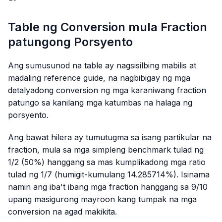
{25}
Table ng Conversion mula Fraction
patungong Porsyento
Ang sumusunod na table ay nagsisilbing mabilis at
madaling reference guide, na nagbibigay ng mga
detalyadong conversion ng mga karaniwang fraction
patungo sa kanilang mga katumbas na halaga ng
porsyento.
Ang bawat hilera ay tumutugma sa isang partikular na
fraction, mula sa mga simpleng benchmark tulad ng
1/2 (50%) hanggang sa mas kumplikadong mga ratio
tulad ng 1/7 (humigit-kumulang 14.285714%). Isinama
namin ang iba't ibang mga fraction hanggang sa 9/10
upang masigurong mayroon kang tumpak na mga
conversion na agad makikita.