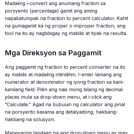
Madaling i-convert ang anumang fraction sa
porsyento (percentage) gamit ang aming
napakatumpak na fraction to percent calculator. Kahit
na gumagamit ka ng proper o improper fraction, ang
tool na ito ay nagbibigay ng mabilis at tiyak na resulta.
Mga Direksyon sa Paggamit
Ang paggamit ng fraction to percent converter na ito
ay mabilis at madaling intindihin. I-enter lamang ang
numerator at denominator ng iyong fraction sa kani-
kanilang field. Piliin ang nais mong bilang ng decimal
places mula sa drop-down menu, at i-click ang
“Calculate.” Agad na bubuuin ng calculator ang pinal
na porsyento kasama ang detalyadong, hakbang-
hakbang na solusyon.
Mangyaring tandaan na ang drop-down menu ay may