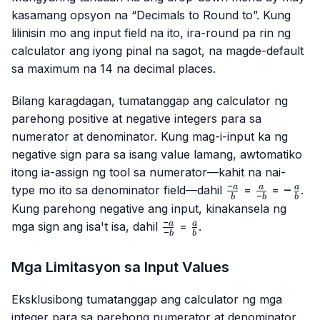
kasamang opsyon na “Decimals to Round to”. Kung
lilinisin mo ang input field na ito, ira-round pa rin ng
calculator ang iyong pinal na sagot, na magde-default
sa maximum na 14 na decimal places.
Bilang karagdagan, tumatanggap ang calculator ng
parehong positive at negative integers para sa
numerator at denominator. Kung mag-i-input ka ng
negative sign para sa isang value lamang, awtomatiko
itong ia-assign ng tool sa numerator—kahit na nai-
−
\frac{-
\frac{a}
-
−
a
a
a
type mo ito sa denominator field—dahil
=
=
.
−
b
b
b
a}{b}
{-b}
\frac
Kung parehong negative ang input, kinakansela ng
{b}
−
\frac{-
\frac{a}
a
a
mga sign ang isa't isa, dahil
=
.
−
b
b
a}{-b}
{b}
Mga Limitasyon sa Input Values
Eksklusibong tumatanggap ang calculator ng mga
integer para sa parehong numerator at denominator.