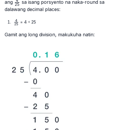
4
\frac{4}
ang
sa isang porsyento na naka-round sa
25
{25}
dalawang decimal places:
4
\frac{4}
= 4 ÷ 25
25
{25}
Gamit ang long division, makukuha natin: