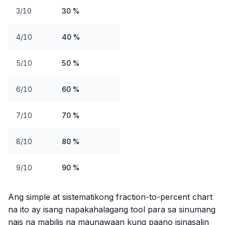
3/10
30 %
4/10
40 %
5/10
50 %
6/10
60 %
7/10
70 %
8/10
80 %
9/10
90 %
Ang simple at sistematikong fraction-to-percent chart
na ito ay isang napakahalagang tool para sa sinumang
nais na mabilis na maunawaan kung paano isinasalin