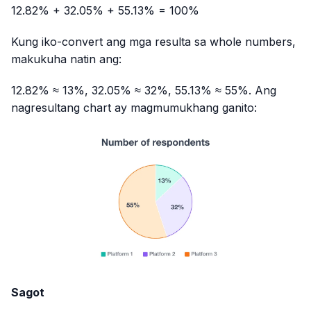
12.82% + 32.05% + 55.13% = 100%
Kung iko-convert ang mga resulta sa whole numbers,
makukuha natin ang:
12.82% ≈ 13%, 32.05% ≈ 32%, 55.13% ≈ 55%. Ang
nagresultang chart ay magmumukhang ganito:
Sagot