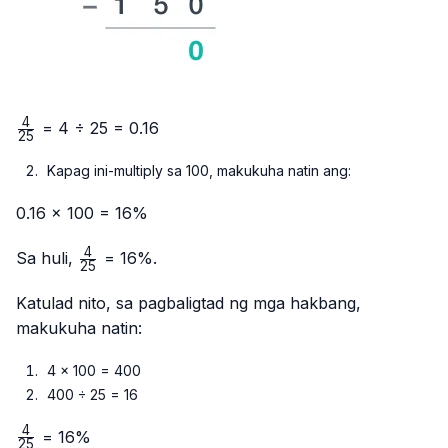
4
\frac{4}
= 4 ÷ 25 = 0.16
25
{25}
Kapag ini-multiply sa 100, makukuha natin ang:
0.16 × 100 = 16%
4
\frac{4}
Sa huli,
= 16%.
25
{25}
Katulad nito, sa pagbaligtad ng mga hakbang,
makukuha natin:
4 × 100 = 400
400 ÷ 25 = 16
4
\frac{4}
= 16%
25