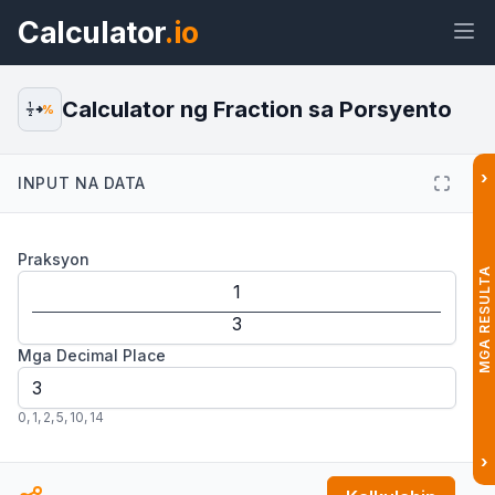
Calculator
.io
Calculator ng Fraction sa Porsyento
1
%
2
›
INPUT NA DATA
Widget
Link
Teksto
HTML
Praksyon
Preview Calculator ng Fraction sa
MGA RESULTA
Porsyento Widget
Mga Decimal Place
0
,
1
,
2
,
5
,
10
,
14
›