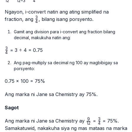
12
12
÷
3
4
{12}
÷ 3}
{4}
{12 ÷
Ngayon, i-convert natin ang ating simplified na
3}
3
\frac{3}
fraction, ang
, bilang isang porsyento.
4
{4}
Gamit ang division para i-convert ang fraction bilang
decimal, makukuha natin ang:
3
\frac{3}
= 3 ÷ 4 = 0.75
4
{4}
Ang pag-multiply sa decimal ng 100 ay magbibigay sa
porsyento:
0.75 × 100 = 75%
Ang marka ni Jane sa Chemistry ay 75%.
Sagot
9
3
\frac{9}
\frac{3}
Ang marka ni Jane sa Chemistry ay
=
= 75%.
12
4
{12}
{4}
Samakatuwid, nakakuha siya ng mas mataas na marka