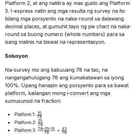
Platform 2, at ang natitira ay mas gusto ang Platform
3. I-express natin ang mga resulta ng survey na ito
bilang mga porsyento na naka-round sa dalawang
decimal places, at gumuhit tayo ng pie chart na naka-
round sa buong numero (whole numbers) para sa
isang malinis na biswal na representasyon.
Solusyon
Na-survey mo ang kabuuang 78 na tao, na
nangangahulugang 78 ang kumakatawan sa iyong
100%. Upang hanapin ang porsyento para sa bawat
platform, kailangan mong i-convert ang mga
sumusunod na fraction:
10
\frac{10}
Platform 1:
78
{78}
25
\frac{25}
Platform 2:
78
{78}
78–25–10
43
\frac{78
\frac{43}
Platform 3:
=
78
78
– 25 –
{78}