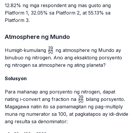
12.82% ng mga respondent ang mas gusto ang
Platform 1, 32.05% sa Platform 2, at 55.13% sa
Platform 3.
Atmosphere ng Mundo
39
\frac{39}
Humigit-kumulang
ng atmosphere ng Mundo ay
50
{50}
binubuo ng nitrogen. Ano ang eksaktong porsyento
ng nitrogen sa atmosphere ng ating planeta?
Solusyon
Para mahanap ang porsyento ng nitrogen, dapat
39
\frac{39}
nating i-convert ang fraction na
bilang porsyento.
50
{50}
Magagawa natin ito sa pamamagitan ng pag-multiply
muna ng numerator sa 100, at pagkatapos ay idi-divide
ang resulta sa denominator: