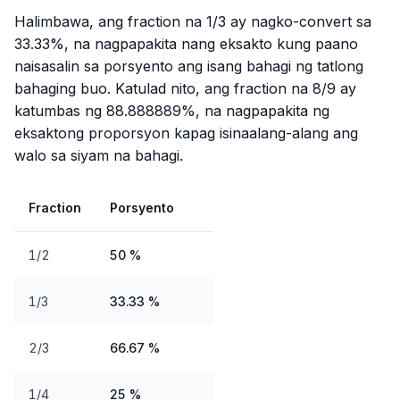
Halimbawa, ang fraction na 1/3 ay nagko-convert sa
33.33%, na nagpapakita nang eksakto kung paano
naisasalin sa porsyento ang isang bahagi ng tatlong
bahaging buo. Katulad nito, ang fraction na 8/9 ay
katumbas ng 88.888889%, na nagpapakita ng
eksaktong proporsyon kapag isinaalang-alang ang
walo sa siyam na bahagi.
Fraction
Porsyento
1/2
50 %
1/3
33.33 %
2/3
66.67 %
1/4
25 %