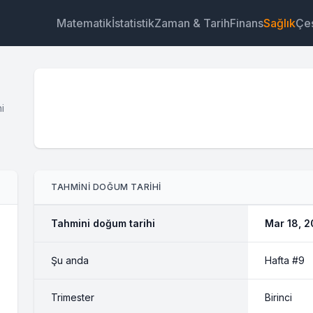
Matematik
İstatistik
Zaman & Tarih
Finans
Sağlık
Çeş
i
Araç
Bağlantı
Metin
HTML
TAHMINI DOĞUM TARIHI
Önizleme Doğum Tarihi Hesaplayıcı Araç
Tahmini doğum tarihi
Mar 18, 
Şu anda
Hafta #9
Trimester
Birinci