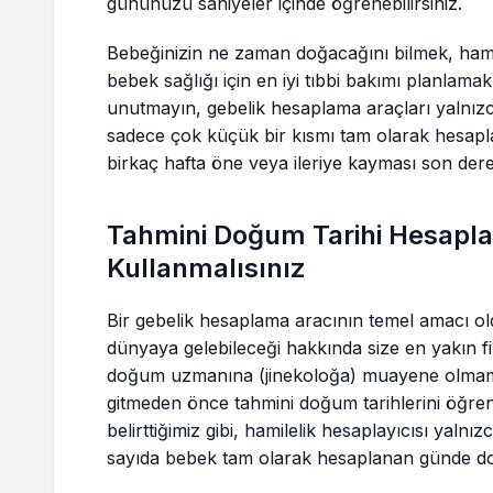
gününüzü saniyeler içinde öğrenebilirsiniz.
Bebeğinizin ne zaman doğacağını bilmek, hamil
bebek sağlığı için en iyi tıbbi bakımı planlamak
unutmayın, gebelik hesaplama araçları yalnızca
sadece çok küçük bir kısmı tam olarak hesap
birkaç hafta öne veya ileriye kayması son der
Tahmini Doğum Tarihi Hesapl
Kullanmalısınız
Bir gebelik hesaplama aracının temel amacı ol
dünyaya gelebileceği hakkında size en yakın fi
doğum uzmanına (jinekoloğa) muayene olmamı
gitmeden önce tahmini doğum tarihlerini öğre
belirttiğimiz gibi, hamilelik hesaplayıcısı yal
sayıda bebek tam olarak hesaplanan günde d