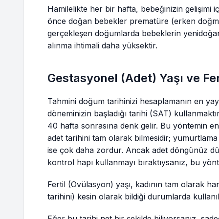
Hamilelikte her bir hafta, bebeğinizin gelişimi 
önce doğan bebekler prematüre (erken doğmuş
gerçekleşen doğumlarda bebeklerin yenidoğa
alınma ihtimali daha yüksektir.
Gestasyonel (Adet) Yaşı ve Fer
Tahmini doğum tarihinizi hesaplamanın en yayg
döneminizin başladığı tarihi (SAT) kullanmaktı
40 hafta sonrasına denk gelir. Bu yöntemin e
adet tarihini tam olarak bilmesidir; yumurtlama
ise çok daha zordur. Ancak adet döngünüz 
kontrol hapı kullanmayı bıraktıysanız, bu yö
Fertil (Ovülasyon) yaşı, kadının tam olarak ha
tarihini) kesin olarak bildiği durumlarda kullanıl
Eğer bu tarihi net bir şekilde biliyorsanız, s