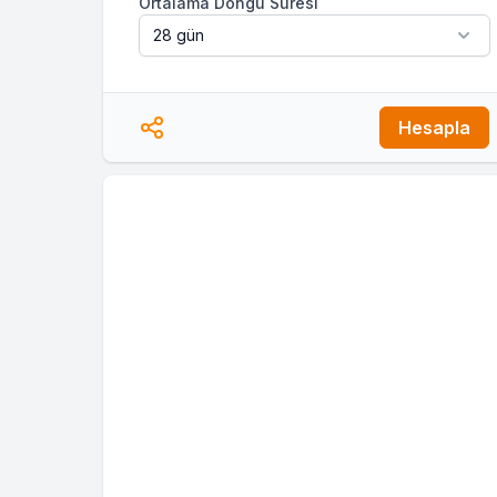
Ortalama Döngü Süresi
Hesapla