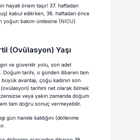
için hayati önem taşır! 37. haftadan
) kabul edilirken, 38. haftadan önce
n yoğun bakım ünitesine (NICU)
til (Ovülasyon) Yaşı
ın ve güvenilir yolu, son adet
r. Doğum tarihi, o günden itibaren tam
n büyük avantajı, çoğu kadının son
 (ovülasyon) tarihini net olarak bilmek
düzensizse veya yakın zamanda doğum
ntem tam doğru sonuç vermeyebilir.
ngi gün hamile kaldığını (döllenme
ır.
adece döllenme gününden itibaren 38