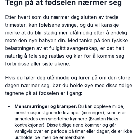
Tegn på at fødselen nærmer seg
Etter hvert som du nærmer deg slutten av tredje
trimester, kan følelsene svinge, og du vil kanskje
merke at du blir stadig mer utålmodig etter å endelig
møte den nye babyen din. Med tanke på den fysiske
belastningen av et fullgått svangerskap, er det helt
naturlig å føle seg rastløs og klar for å komme seg
forbi disse aller siste ukene.
Hvis du føler deg utålmodig og lurer på om den store
dagen nærmer seg, bør du holde øye med disse tidlige
tegnene på at fødselen er i gang:
Mensmurringer og kramper:
Du kan oppleve milde,
menstruasjonslignende kramper (murringer), som føles
annerledes enn smertefrie kynnere (Braxton Hicks-
kontraksjoner). Disse tidlige riene kommer og går
vanligvis over en periode på timer eller dager; de er ikke
uutholdelige, men de er merkbare.