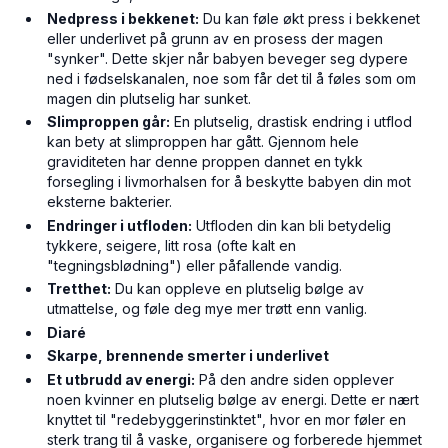
Nedpress i bekkenet:
Du kan føle økt press i bekkenet
eller underlivet på grunn av en prosess der magen
"synker". Dette skjer når babyen beveger seg dypere
ned i fødselskanalen, noe som får det til å føles som om
magen din plutselig har sunket.
Slimproppen går:
En plutselig, drastisk endring i utflod
kan bety at slimproppen har gått. Gjennom hele
graviditeten har denne proppen dannet en tykk
forsegling i livmorhalsen for å beskytte babyen din mot
eksterne bakterier.
Endringer i utfloden:
Utfloden din kan bli betydelig
tykkere, seigere, litt rosa (ofte kalt en
"tegningsblødning") eller påfallende vandig.
Tretthet:
Du kan oppleve en plutselig bølge av
utmattelse, og føle deg mye mer trøtt enn vanlig.
Diaré
Skarpe, brennende smerter i underlivet
Et utbrudd av energi:
På den andre siden opplever
noen kvinner en plutselig bølge av energi. Dette er nært
knyttet til "redebyggerinstinktet", hvor en mor føler en
sterk trang til å vaske, organisere og forberede hjemmet