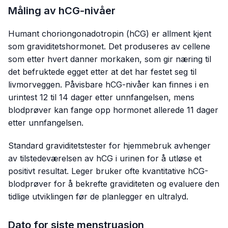
Måling av hCG-nivåer
Humant choriongonadotropin (hCG) er allment kjent
som graviditetshormonet. Det produseres av cellene
som etter hvert danner morkaken, som gir næring til
det befruktede egget etter at det har festet seg til
livmorveggen. Påvisbare hCG-nivåer kan finnes i en
urintest 12 til 14 dager etter unnfangelsen, mens
blodprøver kan fange opp hormonet allerede 11 dager
etter unnfangelsen.
Standard graviditetstester for hjemmebruk avhenger
av tilstedeværelsen av hCG i urinen for å utløse et
positivt resultat. Leger bruker ofte kvantitative hCG-
blodprøver for å bekrefte graviditeten og evaluere den
tidlige utviklingen før de planlegger en ultralyd.
Dato for siste menstruasjon