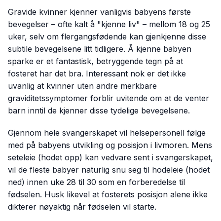
Gravide kvinner kjenner vanligvis babyens første
bevegelser – ofte kalt å "kjenne liv" – mellom 18 og 25
uker, selv om flergangsfødende kan gjenkjenne disse
subtile bevegelsene litt tidligere. Å kjenne babyen
sparke er et fantastisk, betryggende tegn på at
fosteret har det bra. Interessant nok er det ikke
uvanlig at kvinner uten andre merkbare
graviditetssymptomer forblir uvitende om at de venter
barn inntil de kjenner disse tydelige bevegelsene.
Gjennom hele svangerskapet vil helsepersonell følge
med på babyens utvikling og posisjon i livmoren. Mens
seteleie (hodet opp) kan vedvare sent i svangerskapet,
vil de fleste babyer naturlig snu seg til hodeleie (hodet
ned) innen uke 28 til 30 som en forberedelse til
fødselen. Husk likevel at fosterets posisjon alene ikke
dikterer nøyaktig når fødselen vil starte.