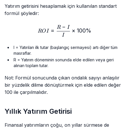
Yatırım getirisini hesaplamak için kullanılan standart
formül şöyledir:
−
ROI = \frac{R - I}{I} × 1
R
I
=
×
100%
RO
I
I
I = Yatırılan ilk tutar (başlangıç sermayesi) artı diğer tüm
masraflar.
R = Yatırım döneminin sonunda elde edilen veya geri
alınan toplam tutar.
Not: Formül sonucunda çıkan ondalık sayıyı anlaşılır
bir yüzdelik dilime dönüştürmek için elde edilen değer
100 ile çarpılmalıdır.
Yıllık Yatırım Getirisi
Finansal yatırımların çoğu, on yıllar sürmese de