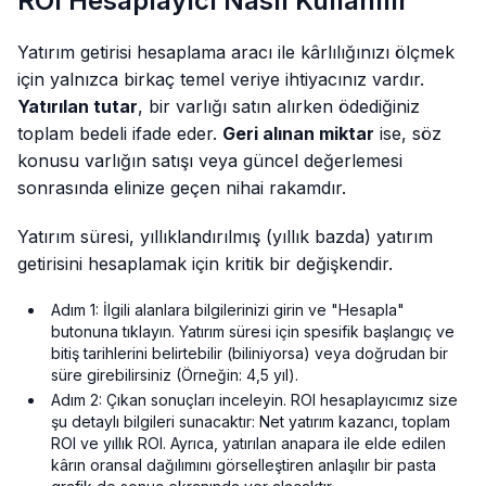
ROI Hesaplayıcı Nasıl Kullanılır
Yatırım getirisi hesaplama aracı ile kârlılığınızı ölçmek
için yalnızca birkaç temel veriye ihtiyacınız vardır.
Yatırılan tutar
, bir varlığı satın alırken ödediğiniz
toplam bedeli ifade eder.
Geri alınan miktar
ise, söz
konusu varlığın satışı veya güncel değerlemesi
sonrasında elinize geçen nihai rakamdır.
Yatırım süresi, yıllıklandırılmış (yıllık bazda) yatırım
getirisini hesaplamak için kritik bir değişkendir.
Adım 1: İlgili alanlara bilgilerinizi girin ve "Hesapla"
butonuna tıklayın. Yatırım süresi için spesifik başlangıç ve
bitiş tarihlerini belirtebilir (biliniyorsa) veya doğrudan bir
süre girebilirsiniz (Örneğin: 4,5 yıl).
Adım 2: Çıkan sonuçları inceleyin. ROI hesaplayıcımız size
şu detaylı bilgileri sunacaktır: Net yatırım kazancı, toplam
ROI ve yıllık ROI. Ayrıca, yatırılan anapara ile elde edilen
kârın oransal dağılımını görselleştiren anlaşılır bir pasta