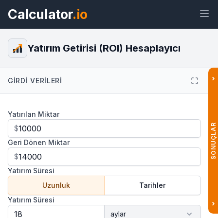
Calculator
.io
Yatırım Getirisi (ROI) Hesaplayıcı
›
GIRDI VERILERI
Araç
Bağlantı
Metin
HTML
Yatırılan Miktar
Önizleme Yatırım Getirisi (ROI)
Hesaplayıcı Araç
SONUÇLAR
$
Geri Dönen Miktar
$
Yatırım Süresi
Uzunluk
Tarihler
Yatırım Süresi
›