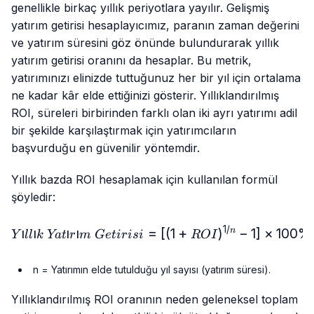
genellikle birkaç yıllık periyotlara yayılır. Gelişmiş
yatırım getirisi hesaplayıcımız, paranın zaman değerini
ve yatırım süresini göz önünde bulundurarak yıllık
yatırım getirisi oranını da hesaplar. Bu metrik,
yatırımınızı elinizde tuttuğunuz her bir yıl için ortalama
ne kadar kâr elde ettiğinizi gösterir. Yıllıklandırılmış
ROI, süreleri birbirinden farklı olan iki ayrı yatırımı adil
bir şekilde karşılaştırmak için yatırımcıların
başvurduğu en güvenilir yöntemdir.
Yıllık bazda ROI hesaplamak için kullanılan formül
şöyledir:
1/
Yıllık\ Yatırım\ Getirisi = 
ı
ı
ı
ı
=
[(
1
+
)
−
1
]
×
100%
n
Y
ll
k
Ya
t
r
m
G
e
t
i
r
i
s
i
RO
I
n = Yatırımın elde tutulduğu yıl sayısı (yatırım süresi).
Yıllıklandırılmış ROI oranının neden geleneksel toplam