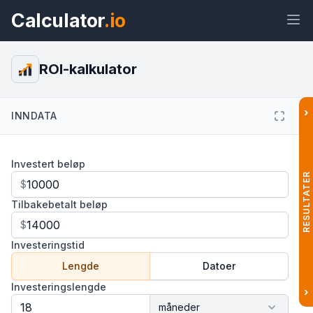
Calculator
.io
ROI-kalkulator
›
INNDATA
Widget
Lenke
Tekst
HTML
Investert beløp
Forhåndsvisning ROI-kalkulator
Widget
RESULTATER
$
Tilbakebetalt beløp
$
Investeringstid
Lengde
Datoer
Investeringslengde
›