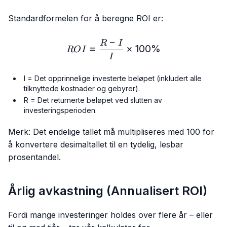
Standardformelen for å beregne ROI er:
−
ROI = \frac{R - I}{I} × 1
R
I
=
×
100%
RO
I
I
I = Det opprinnelige investerte beløpet (inkludert alle
tilknyttede kostnader og gebyrer).
R = Det returnerte beløpet ved slutten av
investeringsperioden.
Merk: Det endelige tallet må multipliseres med 100 for
å konvertere desimaltallet til en tydelig, lesbar
prosentandel.
Årlig avkastning (Annualisert ROI)
Fordi mange investeringer holdes over flere år – eller