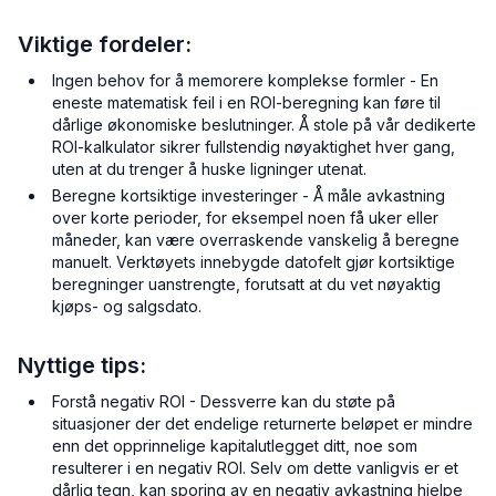
Viktige fordeler:
Ingen behov for å memorere komplekse formler - En
eneste matematisk feil i en ROI-beregning kan føre til
dårlige økonomiske beslutninger. Å stole på vår dedikerte
ROI-kalkulator sikrer fullstendig nøyaktighet hver gang,
uten at du trenger å huske ligninger utenat.
Beregne kortsiktige investeringer - Å måle avkastning
over korte perioder, for eksempel noen få uker eller
måneder, kan være overraskende vanskelig å beregne
manuelt. Verktøyets innebygde datofelt gjør kortsiktige
beregninger uanstrengte, forutsatt at du vet nøyaktig
kjøps- og salgsdato.
Nyttige tips:
Forstå negativ ROI - Dessverre kan du støte på
situasjoner der det endelige returnerte beløpet er mindre
enn det opprinnelige kapitalutlegget ditt, noe som
resulterer i en negativ ROI. Selv om dette vanligvis er et
dårlig tegn, kan sporing av en negativ avkastning hjelpe