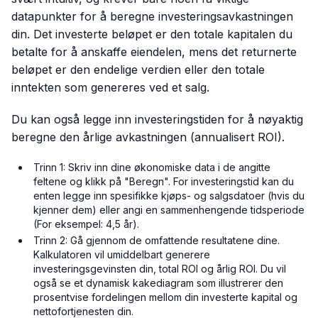
datapunkter for å beregne investeringsavkastningen
din. Det investerte beløpet er den totale kapitalen du
betalte for å anskaffe eiendelen, mens det returnerte
beløpet er den endelige verdien eller den totale
inntekten som genereres ved et salg.
Du kan også legge inn investeringstiden for å nøyaktig
beregne den årlige avkastningen (annualisert ROI).
Trinn 1: Skriv inn dine økonomiske data i de angitte
feltene og klikk på "Beregn". For investeringstid kan du
enten legge inn spesifikke kjøps- og salgsdatoer (hvis du
kjenner dem) eller angi en sammenhengende tidsperiode
(For eksempel: 4,5 år).
Trinn 2: Gå gjennom de omfattende resultatene dine.
Kalkulatoren vil umiddelbart generere
investeringsgevinsten din, total ROI og årlig ROI. Du vil
også se et dynamisk kakediagram som illustrerer den
prosentvise fordelingen mellom din investerte kapital og
nettofortjenesten din.