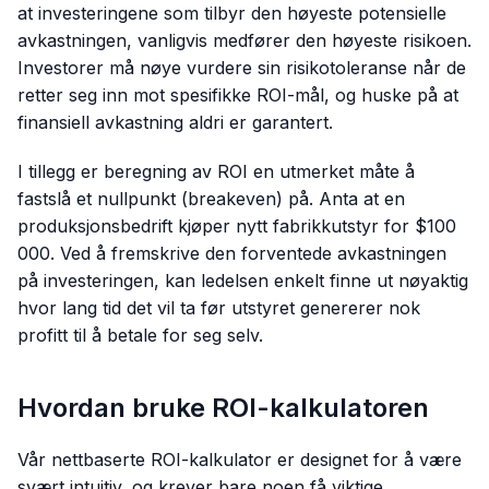
at investeringene som tilbyr den høyeste potensielle
avkastningen, vanligvis medfører den høyeste risikoen.
Investorer må nøye vurdere sin risikotoleranse når de
retter seg inn mot spesifikke ROI-mål, og huske på at
finansiell avkastning aldri er garantert.
I tillegg er beregning av ROI en utmerket måte å
fastslå et nullpunkt (breakeven) på. Anta at en
produksjonsbedrift kjøper nytt fabrikkutstyr for $100
000. Ved å fremskrive den forventede avkastningen
på investeringen, kan ledelsen enkelt finne ut nøyaktig
hvor lang tid det vil ta før utstyret genererer nok
profitt til å betale for seg selv.
Hvordan bruke ROI-kalkulatoren
Vår nettbaserte ROI-kalkulator er designet for å være
svært intuitiv, og krever bare noen få viktige