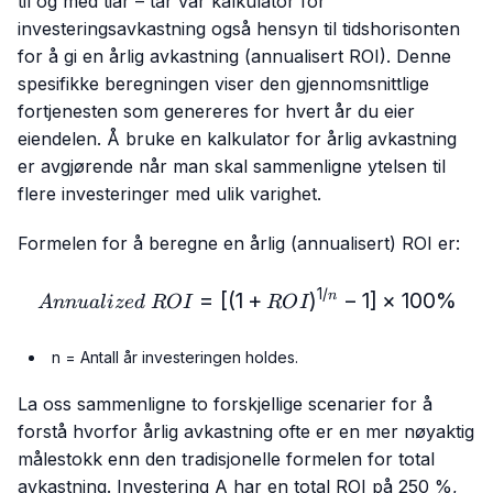
til og med tiår – tar vår kalkulator for
investeringsavkastning også hensyn til tidshorisonten
for å gi en årlig avkastning (annualisert ROI). Denne
spesifikke beregningen viser den gjennomsnittlige
fortjenesten som genereres for hvert år du eier
eiendelen. Å bruke en kalkulator for årlig avkastning
er avgjørende når man skal sammenligne ytelsen til
flere investeringer med ulik varighet.
Formelen for å beregne en årlig (annualisert) ROI er:
1/
Annualized\ ROI = [(1 + R
=
[(
1
+
)
−
1
]
×
100%
n
A
nn
u
a
l
i
ze
d
RO
I
RO
I
n = Antall år investeringen holdes.
La oss sammenligne to forskjellige scenarier for å
forstå hvorfor årlig avkastning ofte er en mer nøyaktig
målestokk enn den tradisjonelle formelen for total
avkastning. Investering A har en total ROI på 250 %,