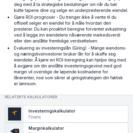
deg med å ta strategiske beslutninger om når du bør
kutte tapene dine og selge en underpresterende eiendel.
Gjøre ROI-prognoser - Du trenger ikke å vente til du
offisielt selger en eiendel for å måle hvordan den
presterer. Du kan proaktivt beregne forventet avkastning
ved å legge inn eiendelens nåværende markedsverdi
eller den anslåtte fremtidige verdsettelsen.
Evaluering av investeringslån (Giring) - Mange eiendoms-
og næringslivsinvestorer bruker lån for å skaffe seg
eiendeler. Å kjøre en ROI-beregning kan hjelpe deg med
å avgjøre om din anslåtte investeringsgevinst med god
margin vil overstige de løpende kostnadene for
lånerenter, noe som sikrer at giringstrategien din faktisk
er lønnsom.
RELATERTE KALKULATORER
Investeringskalkulator
Finans
$
Marginkalkulator
%