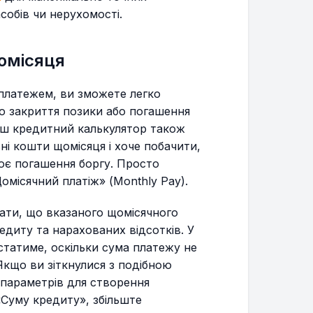
собів чи нерухомості.
$649.10
$128,252.02
омісяця
О РОКУ
 платежем, ви зможете легко
$651.81
$127,600.21
о закриття позики або погашення
аш кредитний калькулятор також
$654.52
$126,945.69
ьні кошти щомісяця і хоче побачити,
ює погашення боргу. Просто
$657.25
$126,288.44
омісячний платіж» (Monthly Pay).
зати, що вказаного щомісячного
$659.99
$125,628.45
едиту та нарахованих відсотків. У
статиме, оскільки сума платежу не
$662.74
$124,965.71
Якщо ви зіткнулися з подібною
 параметрів для створення
$665.50
$124,300.21
«Суму кредиту», збільште