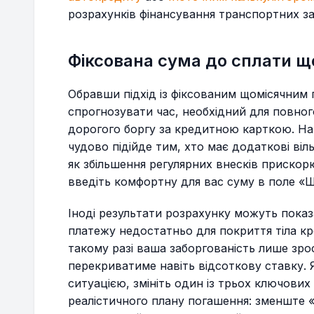
розрахунків фінансування транспортних за
36
$128,901.12
$537.09
Фіксована сума до сплати щ
КІНЕЦЬ 3-Г
Обравши підхід із фіксованим щомісячним
37
$128,252.02
$534.38
спрогнозувати час, необхідний для повног
дорогого боргу за кредитною карткою. Н
38
$127,600.21
$531.67
чудово підійде тим, хто має додаткові віл
як збільшення регулярних внесків прискор
39
$126,945.69
$528.94
введіть комфортну для вас суму в поле «Щ
Іноді результати розрахунку можуть пока
40
$126,288.44
$526.20
платежу недостатньо для покриття тіла кр
такому разі ваша заборгованість лише зро
41
$125,628.45
$523.45
перекриватиме навіть відсоткову ставку. 
ситуацією, змініть один із трьох ключових
42
$124,965.71
$520.69
реалістичного плану погашення: зменште 