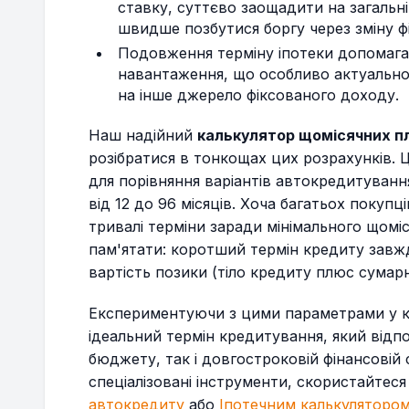
ставку, суттєво заощадити на загальні
27
$134,623.17
$560.93
швидше позбутися боргу через зміну 
Подовження терміну іпотеки допомага
28
$133,997.91
$558.32
навантаження, що особливо актуально 
на інше джерело фіксованого доходу.
29
$133,370.04
$555.71
Наш надійний
калькулятор щомісячних п
розібратися в тонкощах цих розрахунків. 
30
$132,739.56
$553.08
для порівняння варіантів автокредитуванн
від 12 до 96 місяців. Хоча багатьох поку
31
$132,106.45
$550.44
тривалі терміни заради мінімального щомі
пам'ятати: коротший термін кредиту завж
32
$131,470.70
$547.79
вартість позики (тіло кредиту плюс сумарн
33
$130,832.31
$545.13
Експериментуючи з цими параметрами у ка
ідеальний термін кредитування, який від
34
$130,191.25
$542.46
бюджету, так і довгостроковій фінансовій с
спеціалізовані інструменти, скористайте
35
$129,547.53
$539.78
автокредиту
або
Іпотечним калькуляторо