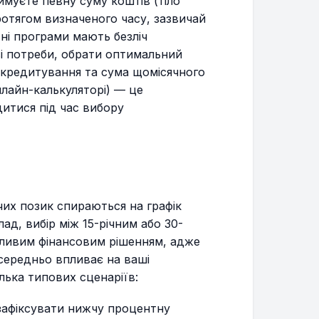
имуєте певну суму коштів (тіло
ротягом визначеного часу, зазвичай
$607.32
$138,320.62
тні програми мають безліч
ві потреби, обрати оптимальний
$609.85
$137,710.76
 кредитування та сума щомісячного
лайн-калькуляторі) — це
$612.40
$137,098.37
дитися під час вибору
$614.95
$136,483.42
$617.51
$135,865.91
чих позик спираються на графік
О РОКУ
ад, вибір між 15-річним або 30-
ажливим фінансовим рішенням, адже
$620.08
$135,245.83
середньо впливає на ваші
ілька типових сценаріїв:
$622.67
$134,623.17
зафіксувати нижчу процентну