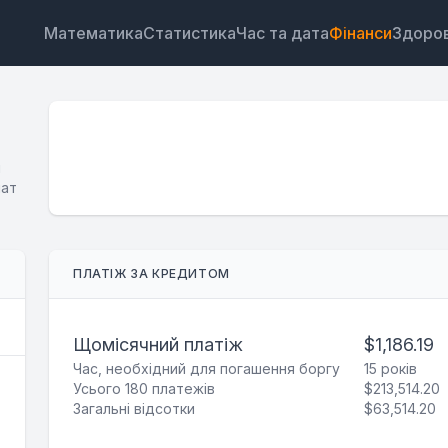
Математика
Статистика
Час та дата
Фінанси
Здоров
я
лат
Віджет
Посилання
Текст
HTML
ПЛАТІЖ ЗА КРЕДИТОМ
Попередній перегляд Калькулятор платежів:
щомісячний платіж за кредитом Віджет
Щомісячний платіж
$1,186.19
Час, необхідний для погашення боргу
15 років
Усього 180 платежів
$213,514.20
Загальні відсотки
$63,514.20