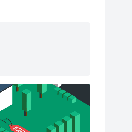
$568.23
$147,741.17
$8,412.91
$111,835.67
$570.60
$147,170.57
$8,843.33
$102,992.34
$572.98
$146,597.59
$9,295.77
$93,696.56
$575.37
$146,022.22
$9,771.36
$83,925.20
$577.76
$145,444.46
$10,271.28
$73,653.92
$580.17
$144,864.29
$10,796.78
$62,857.14
$582.59
$144,281.70
$11,349.17
$51,507.97
$585.02
$143,696.68
$11,929.81
$39,578.16