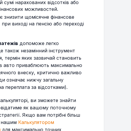
й сумі нарахованих відсотків або
$625.26
$133,997.91
фінансових можливостей.
є знизити щомісячне фінансове
$627.87
$133,370.04
при виході на пенсію або переході
$630.48
$132,739.56
латежів
допоможе легко
Це також незамінний інструмент
$633.11
$132,106.45
я, термін яких зазвичай становить
пців авто приваблюють максимально
$635.75
$131,470.70
сячного внеску, критично важливо
ди означає нижчу загальну
$638.40
$130,832.31
а переплата за відсотками).
$641.06
$130,191.25
лькуляторі, ви зможете знайти
повідатиме як вашому поточному
$643.73
$129,547.53
тратегії. Якщо вам потрібні більш
ся нашим
Калькулятором
$646.41
$128,901.12
м
для максимально точних