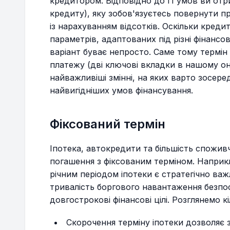
кредитором. Відповідно до її умов ви отр
кредиту), яку зобов'язуєтесь повернути п
20
$138,927.94
$578.87
із нарахуванням відсотків. Оскільки креди
параметрів, адаптованих під різні фінансо
21
$138,320.62
$576.34
варіант буває непросто. Саме тому термін
платежу (дві ключові вкладки в нашому он
22
$137,710.76
$573.79
найважливіші змінні, на яких варто зосере
найвигідніших умов фінансування.
23
$137,098.37
$571.24
Фіксований термін
24
$136,483.42
$568.68
Іпотека, автокредити та більшість спожив
КІНЕЦЬ 2-Г
погашення з фіксованим терміном. Наприкл
річним періодом іпотеки є стратегічно в
25
$135,865.91
$566.11
тривалість боргового навантаження безпо
довгострокові фінансові цілі. Розглянемо к
26
$135,245.83
$563.52
Скорочення терміну іпотеки дозволяє 