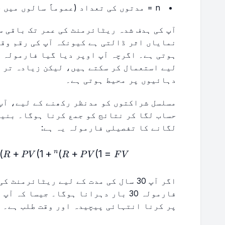
n = مدتوں کی تعداد (عموماً سالوں میں حساب کیا جاتا ہے)
آپ کی ہدف شدہ ریٹائرمنٹ کی عمر تک باقی س
ہوتی ہے۔ اگرچہ آپ اوپر دیا گیا فارمولہ ا
لیے استعمال کر سکتے ہیں، لیکن زیادہ تر 
دہائیوں پر محیط ہوتی ہے۔
مسلسل شراکتوں کو مدنظر رکھنے کے لیے، آپ 
حساب لگا کر نتائج کو جمع کرنا ہوگا۔ بنیا
لگانے کا تفصیلی فارمولہ یہ ہے:
dots
)
+
(
1
+
)
+
(
1
=
n
R
P
V
R
P
V
F
V
اگر آپ 30 سال کی مدت کے لیے ریٹائرمن
فارمولہ 30 بار دہرانا ہوگا۔ جیسا ک
پر کرنا انتہائی پیچیدہ اور وقت طلب ہے۔