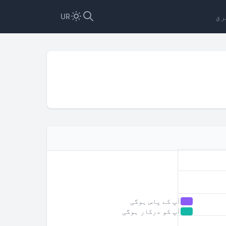
رق
UR
آپ کے پاس ہوگی
آپ کو درکار ہوگی