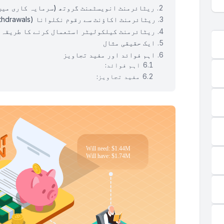
ریٹائرمنٹ انویسٹمنٹ گروتھ (سرمایہ کاری میں
ریٹائرمنٹ اکاؤنٹ سے رقوم نکلوانا (Withdrawals)
ریٹائرمنٹ کیلکولیٹر استعمال کرنے کا طریقہ
ایک حقیقی مثال
اہم فوائد اور مفید تجاویز
اہم فوائد:
مفید تجاویز: