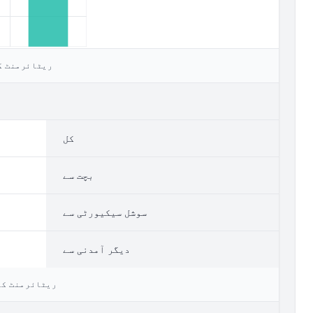
ریٹائرمنٹ کے بعد م
کل
بچت سے
سوشل سیکیورٹی سے
دیگر آمدنی سے
ریٹائرمنٹ کے بعد ماہا