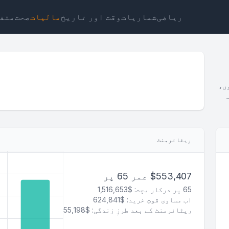
ریاضی
شماریات
وقت اور تاریخ
مالیات
صحت
متف
ں،
ہ
ٹ
لنک
متن
ایچ ٹی ایم ایل
ریٹائرمنٹ
منظر ریٹائرمنٹ کیلکولیٹر ویجٹ
$553,407 عمر 65 پر
65 پر درکار بچت: $1,516,653
اب مساوی قوتِ خرید: $624,841
ریٹائرمنٹ کے بعد طرزِ زندگی: $55,198