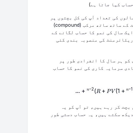
الوں کی تعداد آپ کی کل بچتوں پر
نمایاں اثر ڈالتی ہے کیونکہ آپ کی رقم وقت کے ساتھ ساتھ مرکب (compound)
یک سال کی نمو کا حساب لگانے کے
ریٹائرمنٹ کی منصوبہ بندی کئی
کو ہر سال کا انفرادی طور پر
دی سرمایہ کاری کی نمو کا حساب
−
2
−
1
 + R)^{n} + PV (1 + R)^{n-1} + PV (1 + R)^{n-2} + \l
…
+
)
+
(
1
+
n
n
R
P
V
ٹ کی بچت کر رہے ہیں، تو آپ کو یہ
ہ آپ دیکھ سکتے ہیں، یہ حساب دستی طور