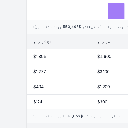
اہانہ آمدنی (اگر $553,407 بچائے گئے ہوں):
اصل رقم
آج کی رقم
$1,895
$4,600
$1,277
$3,100
$494
$1,200
$124
$300
نہ آمدنی (اگر $1,516,653 بچائے گئے ہوں):