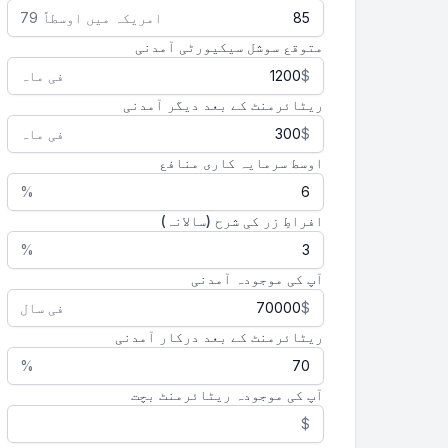
امریکہ میں اوسطاً 79
متوقع سوشل سیکیورٹی آمدنی
$
فی ماہ
ریٹائرمنٹ کے بعد دیگر آمدنی
$
فی ماہ
اوسط سرمایہ کاری منافع
%
افراطِ زر کی شرح (سالانہ)
%
آپ کی موجودہ آمدنی
$
فی سال
ریٹائرمنٹ کے بعد درکار آمدنی
%
آپ کی موجودہ ریٹائرمنٹ بچت
$