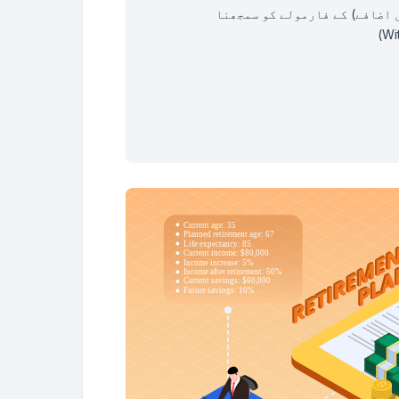
 اضافے) کے فارمولے کو سمجھنا