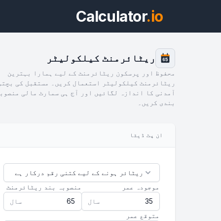
Calculator
.io
ریٹائرمنٹ کیلکولیٹر
65
محفوظ اور پرسکون ریٹائرمنٹ کے لیے ہمارا بہترین
ریٹائرمنٹ کیلکولیٹر استعمال کریں۔ مستقبل کی بچتو
آمدنی کا اندازہ لگائیں اور آج ہی سمارٹ مالی منصوب
بندی کریں۔
ویج
ان پٹ ڈیٹا
پیش 
موجودہ عمر
منصوبہ بند ریٹائرمنٹ
سال
سال
متوقع عمر