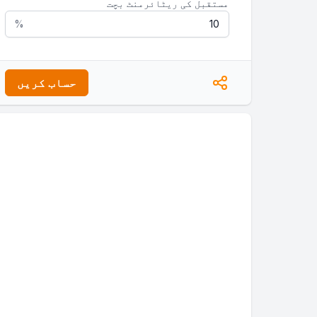
مستقبل کی ریٹائرمنٹ بچت
%
حساب کریں