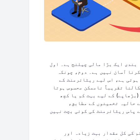
 بندی ایک بڑا مالی چیلنج ہے۔ اول
 تصور کرنا آسان نہیں ہے۔ دوم، چونکہ
ہوتی ہے، اس لیے ریٹائرمنٹ کے
کالنا تقریباً ناممکن محسوس ہوتا
(بڑھاپے) کے لیے بہت کم یا کچھ
 حالیہ تخمینوں کے مطابق،
ے پاس ریٹائرمنٹ کی کوئی بچت نہیں
م کی کل مقدار بہت زیادہ اور