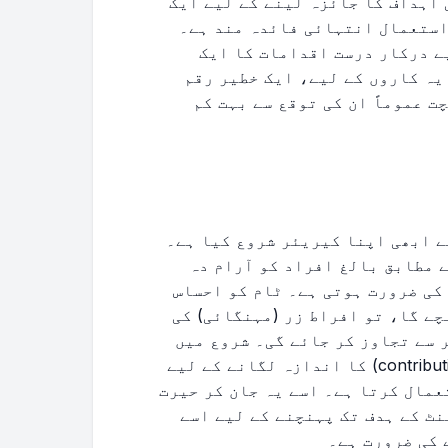
 اہداف کا جائزہ لینے کے لیے ایک
استعمال انتہائی فائدہ مند ہے۔
ے درکار درست اقدامات کا ایک
یہ کاروں کے لیے، ایک خطیر رقم
ہ بچت عموماً ان کی توقع سے بہت کم
 کا ہے اور اس نے ابھی اپنا کیریئر شروع کیا ہے۔
 مطابق بالغ افراد کو آرام دہ
کے لیے کم از کم 1,000,000 ڈالر کی ضرورت ہوتی ہے۔ ٹام کو احساس
چے گا، تو افراط زر (مہنگائی) کی
 رقم ممکنہ طور پر 3,000,000 ڈالر سے تجاوز کر جائے گی۔ شروع میں
مایوس ہو کر، وہ اپنی ضروری شراکتوں (contributions) کا اندازہ لگانے کے لیے
مال کرتا ہے۔ اسے یہ جان کر حیرت
ریٹائرمنٹ کے ہدف تک پہنچنے کے لیے اسے