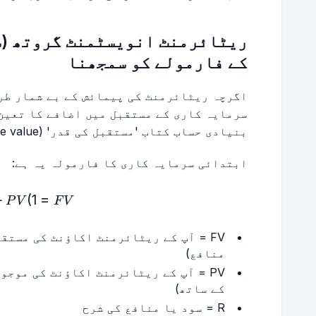
ریٹائرمنٹ انویسٹمنٹ گروتھ (س
کے فارمولے کو سمجھنا
اگرچہ ریٹائرمنٹ کی پیمائش کے بے شمار طر
سرمایہ کاری کے مستقبل میں اضافے کا تعین 
بنیادی حساب کتاب 'مستقبل کی قدر' (future value) کے معیاری حساب پر مبنی ہے۔
ابتدائی سرمایہ کاری کا فارمولہ یہ ہے:
R)^n
+
(
1
=
P
V
F
V
FV = آپ کے ریٹائرمنٹ اکاؤنٹ کی مستق
منافع)
PV = آپ کے ریٹائرمنٹ اکاؤنٹ کی موجو
کے ساتھ)
R = سود یا منافع کی شرح