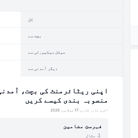
کل
بچت سے
سوشل سیکیورٹی سے
دیگر آمدنی سے
اپنی ریٹائرمنٹ کی بچت، آمدنی
منصوبہ بندی کیسے کریں
آخری تازہ کاری: 17 جولائی، 2026
فہرستِ مضامین
مثال