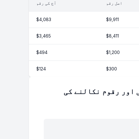
اصل رقم
آج کی رقم
$4,083
$9,911
$3,465
$8,411
$494
$1,200
$124
$300
 اور رقوم نکالنے کی