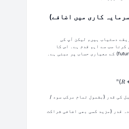
رمایہ کاری میں اضافے)
یقے دستیاب ہیں، لیکن آپ کی
کرنا سب سے اہم قدم ہے۔ اس کا
FV = PV (1 + 
)
n
R
بل کی قدر (بشمول تمام مرکب سود /
دہ قدر (مزید کسی بھی اضافی شراکت