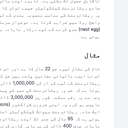
ناقابلِ حصول لگ سکتی ہے۔ تاہم، اپنے مالی
جامع ریٹائرمنٹ کیلکولیٹر جیسے ٹولز کا 
یہ ریٹائرمنٹ کی مناسب منصوبہ بندی کے لی
واضح روڈ میپ فراہم کرتا ہے۔ نوجوان سرما
(nest egg) جمع کرنے کے لیے درکار ماہان
ہوتی ہے۔
مثال
ٹام کی مثال لیں، جو 22 سال
اس نے ایسے مالیاتی مضامین پڑھے ہیں جن کے
ریٹائرمنٹ 
ہوتا ہے کہ جب وہ ریٹائرمنٹ کی عمر کو پہن
وجہ سے یہ
ایک سادہ ریٹائرمنٹ سیونگ کیلکولیٹر استع
ہوتی ہے کہ 65 سال کی عمر تک اپنے 
ماہانہ صرف 400 ڈالر کی سرمایہ کاری کرنے کی ضرورت ہے۔