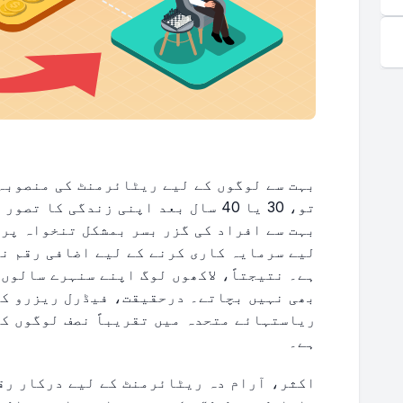
بہت سے لوگوں کے لیے ریٹائرمنٹ کی منصوبہ
تو، 30 یا 40 سال بعد اپنی زندگی کا
بہت سے افراد کی گزر بسر بمشکل تنخواہ پر 
لیے سرمایہ کاری کرنے کے لیے اضافی رقم ن
ہے۔ نتیجتاً، لاکھوں لوگ اپنے سنہرے سالوں 
بھی نہیں بچاتے۔ درحقیقت، فیڈرل ریزرو کے
ریاستہائے متحدہ میں تقریباً نصف لوگوں ک
ہے۔
اکثر، آرام دہ ریٹائرمنٹ کے لیے درکار رق