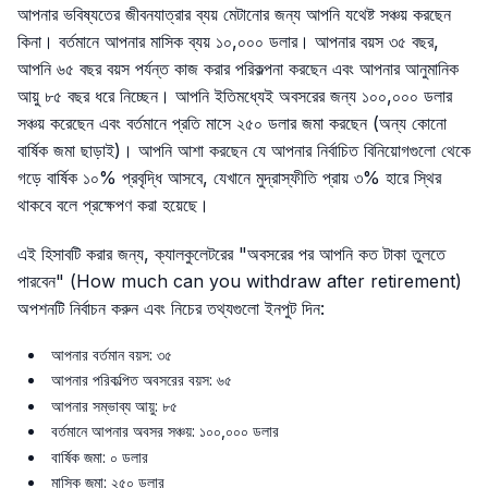
আপনার ভবিষ্যতের জীবনযাত্রার ব্যয় মেটানোর জন্য আপনি যথেষ্ট সঞ্চয় করছেন
কিনা। বর্তমানে আপনার মাসিক ব্যয় ১০,০০০ ডলার। আপনার বয়স ৩৫ বছর,
আপনি ৬৫ বছর বয়স পর্যন্ত কাজ করার পরিকল্পনা করছেন এবং আপনার আনুমানিক
আয়ু ৮৫ বছর ধরে নিচ্ছেন। আপনি ইতিমধ্যেই অবসরের জন্য ১০০,০০০ ডলার
সঞ্চয় করেছেন এবং বর্তমানে প্রতি মাসে ২৫০ ডলার জমা করছেন (অন্য কোনো
বার্ষিক জমা ছাড়াই)। আপনি আশা করছেন যে আপনার নির্বাচিত বিনিয়োগগুলো থেকে
গড়ে বার্ষিক ১০% প্রবৃদ্ধি আসবে, যেখানে মুদ্রাস্ফীতি প্রায় ৩% হারে স্থির
থাকবে বলে প্রক্ষেপণ করা হয়েছে।
এই হিসাবটি করার জন্য, ক্যালকুলেটরের "অবসরের পর আপনি কত টাকা তুলতে
পারবেন" (How much can you withdraw after retirement)
অপশনটি নির্বাচন করুন এবং নিচের তথ্যগুলো ইনপুট দিন:
আপনার বর্তমান বয়স: ৩৫
আপনার পরিকল্পিত অবসরের বয়স: ৬৫
আপনার সম্ভাব্য আয়ু: ৮৫
বর্তমানে আপনার অবসর সঞ্চয়: ১০০,০০০ ডলার
বার্ষিক জমা: ০ ডলার
মাসিক জমা: ২৫০ ডলার