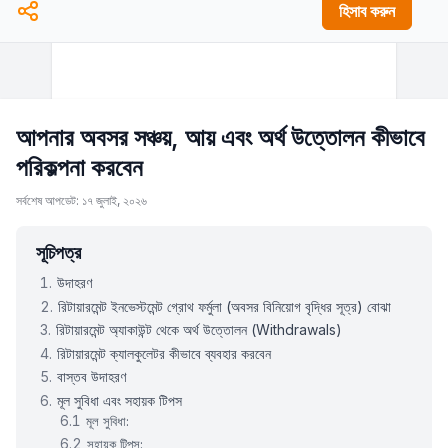
হিসাব করুন
আপনার অবসর সঞ্চয়, আয় এবং অর্থ উত্তোলন কীভাবে
পরিকল্পনা করবেন
সর্বশেষ আপডেট: ১৭ জুলাই, ২০২৬
সূচিপত্র
উদাহরণ
রিটায়ারমেন্ট ইনভেস্টমেন্ট গ্রোথ ফর্মুলা (অবসর বিনিয়োগ বৃদ্ধির সূত্র) বোঝা
রিটায়ারমেন্ট অ্যাকাউন্ট থেকে অর্থ উত্তোলন (Withdrawals)
রিটায়ারমেন্ট ক্যালকুলেটর কীভাবে ব্যবহার করবেন
বাস্তব উদাহরণ
মূল সুবিধা এবং সহায়ক টিপস
মূল সুবিধা:
সহায়ক টিপস: