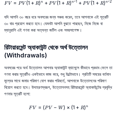
−
1
−
2
=
(
1
+
)
+
(
FV = PV (1 + R)^{n} + PV 
1
+
)
+
(
1
+
)
+
n
n
n
F
V
P
V
R
P
V
R
P
V
R
যদি আপনি ৩০ বছর ধরে অবসরের জন্য সঞ্চয় করেন, তবে আপনাকে এই সূত্রটি
৩০ বার প্রয়োগ করতে হবে। যেমনটা আপনি বুঝতে পারছেন, নিজে নিজে বা
ম্যানুয়ালি এই গণনা করা অত্যন্ত জটিল এবং সময়সাপেক্ষ।
রিটায়ারমেন্ট অ্যাকাউন্ট থেকে অর্থ উত্তোলন
(Withdrawals)
অবসরের পরে অর্থ উত্তোলন আপনার অ্যাকাউন্ট ব্যালেন্সে কীভাবে প্রভাব ফেলে তা
গণনা করার সূত্রটিও একইভাবে কাজ করে, শুধু উল্টোভাবে। প্রতিটি সময়ের বর্তমান
মূল্যের সাথে জমার পরিমাণ যোগ করার পরিবর্তে, আপনাকে উত্তোলনের পরিমাণ
বিয়োগ করতে হবে। উদাহরণস্বরূপ, উত্তোলনসহ রিটায়ারমেন্ট অ্যাকাউন্টের প্রবৃদ্ধি
গণনার সূত্রটি হলো:
=
(
−
FV = (PV - W) × (1 + R)^
)
×
(
1
+
)
n
F
V
P
V
W
R