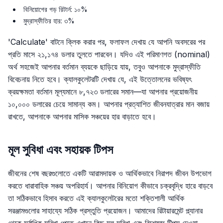
বিনিয়োগের গড় রিটার্ন: ১০%
মুদ্রাস্ফীতির হার: ৩%
'Calculate' বাটনে ক্লিক করার পর, ফলাফল দেখায় যে আপনি অবসরের পর
প্রতি মাসে ২১,১৭৪ ডলার তুলতে পারবেন। যদিও এই পরিমাণগত (nominal)
অর্থ সহজেই আপনার বর্তমান ব্যয়কে ছাড়িয়ে যায়, তবুও আপনাকে মুদ্রাস্ফীতি
বিবেচনায় নিতে হবে। ক্যালকুলেটরটি দেখায় যে, এই উত্তোলনের ভবিষ্যৎ
ক্রয়ক্ষমতা বর্তমান মূল্যমানে ৮,৭২৩ ডলারের সমান—যা আপনার প্রয়োজনীয়
১০,০০০ ডলারের চেয়ে সামান্য কম। আপনার প্রত্যাশিত জীবনযাত্রার মান বজায়
রাখতে, আপনাকে আপনার মাসিক সঞ্চয়ের হার বাড়াতে হবে।
মূল সুবিধা এবং সহায়ক টিপস
জীবনের শেষ বছরগুলোতে একটি আরামদায়ক ও আর্থিকভাবে নিরাপদ জীবন উপভোগ
করতে ধারাবাহিক সঞ্চয় অপরিহার্য। আপনার বিনিয়োগ কীভাবে চক্রবৃদ্ধি হারে বাড়বে
তা সঠিকভাবে হিসাব করতে এই ক্যালকুলেটরের মতো শক্তিশালী আর্থিক
সরঞ্জামগুলোর সাহায্যে সঠিক প্রস্তুতি প্রয়োজন। আমাদের রিটায়ারমেন্ট প্ল্যানার
থেকে সর্বাধিক সুবিধা পেতে এখানে কিছু মূল সুবিধা এবং বিশেষজ্ঞ টিপস দেওয়া