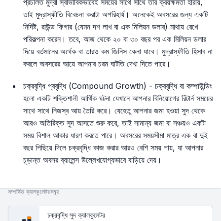
প্রচলিত মুদ্রা স্বাভাবিকভাবেই সময়ের সাথে সাথে তার ক্রয়ক্ষমতা হারায়,
তাই মুদ্রাস্ফীতি বিবেচনা করাটা অপরিহার্য। অনেকেই অবসরের জন্য একটি
নির্দিষ্ট, রাউন্ড ফিগার (যেমন দশ লাখ বা এক মিলিয়ন ডলার) মাথায় রেখে
পরিকল্পনা করেন। তবে, আজ থেকে ২০ বা ৩০ বছর পর এক মিলিয়ন ডলার
দিয়ে বর্তমানের অর্ধেক বা তারও কম জিনিস কেনা যাবে। মুদ্রাস্ফীতি হিসাব না
করলে অবসরের আয়ে আপনার চরম ঘাটতি দেখা দিতে পারে।
চক্রবৃদ্ধি প্রবৃদ্ধি (Compound Growth) - চক্রবৃদ্ধি বা কম্পাউন্ডিং
হলো একটি শক্তিশালী আর্থিক ঘটনা যেখানে আপনার বিনিয়োগের রিটার্ন সময়ের
সাথে সাথে নিজস্ব আয় তৈরি করে। যেহেতু আপনার জমা হওয়া সুদ থেকে
আরও অতিরিক্ত সুদ আসতে শুরু করে, তাই সামান্য জমা বা সঞ্চয়ও একটা
সময় বিশাল আকার ধারণ করতে পারে। অবসরের সময়সীমা মাত্র এক বা দুই
বছর পিছিয়ে দিলে চক্রবৃদ্ধি কাজ করার আরও বেশি সময় পায়, যা আপনার
চূড়ান্ত অবসর ব্যালেন্স উল্লেখযোগ্যভাবে বাড়িয়ে দেয়।
সম্পর্কিত ক্যালকুলেটরসমূহ
চক্রবৃদ্ধি সুদ ক্যালকুলেটর