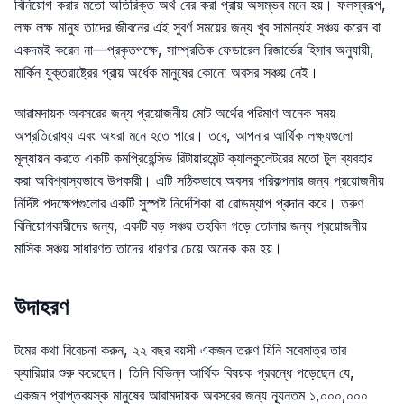
বিনিয়োগ করার মতো অতিরিক্ত অর্থ বের করা প্রায় অসম্ভব মনে হয়। ফলস্বরূপ,
লক্ষ লক্ষ মানুষ তাদের জীবনের এই সুবর্ণ সময়ের জন্য খুব সামান্যই সঞ্চয় করেন বা
একদমই করেন না—প্রকৃতপক্ষে, সাম্প্রতিক ফেডারেল রিজার্ভের হিসাব অনুযায়ী,
মার্কিন যুক্তরাষ্ট্রের প্রায় অর্ধেক মানুষের কোনো অবসর সঞ্চয় নেই।
আরামদায়ক অবসরের জন্য প্রয়োজনীয় মোট অর্থের পরিমাণ অনেক সময়
অপ্রতিরোধ্য এবং অধরা মনে হতে পারে। তবে, আপনার আর্থিক লক্ষ্যগুলো
মূল্যায়ন করতে একটি কমপ্রিহেন্সিভ রিটায়ারমেন্ট ক্যালকুলেটরের মতো টুল ব্যবহার
করা অবিশ্বাস্যভাবে উপকারী। এটি সঠিকভাবে অবসর পরিকল্পনার জন্য প্রয়োজনীয়
নির্দিষ্ট পদক্ষেপগুলোর একটি সুস্পষ্ট নির্দেশিকা বা রোডম্যাপ প্রদান করে। তরুণ
বিনিয়োগকারীদের জন্য, একটি বড় সঞ্চয় তহবিল গড়ে তোলার জন্য প্রয়োজনীয়
মাসিক সঞ্চয় সাধারণত তাদের ধারণার চেয়ে অনেক কম হয়।
উদাহরণ
টমের কথা বিবেচনা করুন, ২২ বছর বয়সী একজন তরুণ যিনি সবেমাত্র তার
ক্যারিয়ার শুরু করেছেন। তিনি বিভিন্ন আর্থিক বিষয়ক প্রবন্ধে পড়েছেন যে,
একজন প্রাপ্তবয়স্ক মানুষের আরামদায়ক অবসরের জন্য ন্যূনতম ১,০০০,০০০