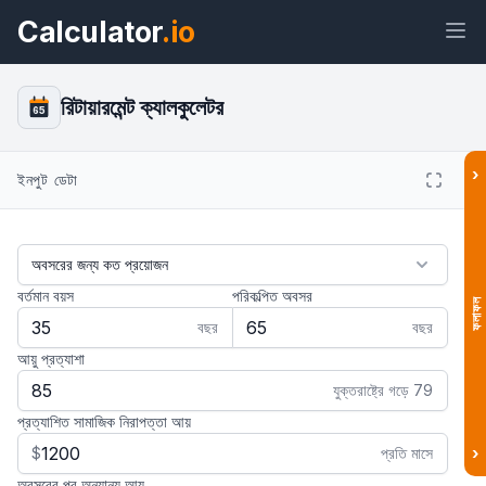
Calculator
.io
রিটায়ারমেন্ট ক্যালকুলেটর
65
›
উইজেট
লিঙ্ক
টেক্সট
এইচটিএমএল
ইনপুট ডেটা
প্রিভিউ রিটায়ারমেন্ট ক্যালকুলেটর উইজেট
বর্তমান বয়স
পরিকল্পিত অবসর
ফলাফল
বছর
বছর
আয়ু প্রত্যাশা
যুক্তরাষ্ট্রে গড়ে 79
প্রত্যাশিত সামাজিক নিরাপত্তা আয়
›
$
প্রতি মাসে
অবসরের পর অন্যান্য আয়