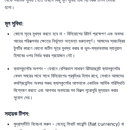
হলো।
মূল সুবিধা:
কোনো সূত্র মুখস্থ করতে হবে না - বিনিয়োগের রিটার্ন প্রক্ষেপণ এবং অবসর
আয়ের পরিকল্পনার ক্ষেত্রে নির্ভুলতা অত্যন্ত গুরুত্বপূর্ণ। আমাদের স্বয়ংক্রিয়
টুলটির কারণে কোনো জটিল সূত্র মুখস্থ করার বা ভুল-সম্ভাবনাময় ম্যানুয়াল
হিসাবের ওপর নির্ভর করার প্রয়োজন নেই।
ক্যালকুলেটর অপশন - যেখানে বেশিরভাগ সাধারণ রিটায়ারমেন্ট ক্যালকুলেটর
কেবল সময়ের সাথে সাথে বিনিয়োগের প্রবৃদ্ধির হিসাব রাখে, সেখানে আমাদের
কমপ্রিহেন্সিভ অবসর সঞ্চয় ক্যালকুলেটর আপনাকে একাধিক আর্থিক পরিস্থিতি
বিশ্লেষণ করতে এবং আপনার অবসরের সব বিকল্প পুরোপুরি মূল্যায়ন করার
সুযোগ দেয়।
সহায়ক টিপস:
মুদ্রাস্ফীতি বিবেচনা করুন - যেহেতু ফিয়াট কারেন্সি (fiat currency) বা