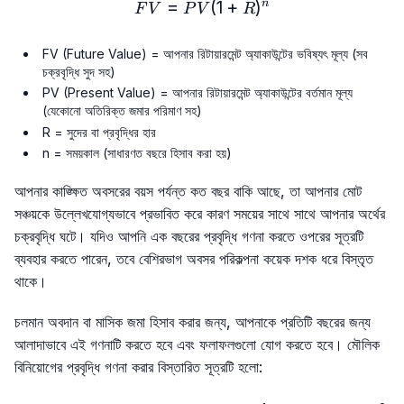
=
FV = PV (1 + R)^n
(
1
+
)
n
F
V
P
V
R
FV (Future Value) = আপনার রিটায়ারমেন্ট অ্যাকাউন্টের ভবিষ্যৎ মূল্য (সব
চক্রবৃদ্ধি সুদ সহ)
PV (Present Value) = আপনার রিটায়ারমেন্ট অ্যাকাউন্টের বর্তমান মূল্য
(যেকোনো অতিরিক্ত জমার পরিমাণ সহ)
R = সুদের বা প্রবৃদ্ধির হার
n = সময়কাল (সাধারণত বছরে হিসাব করা হয়)
আপনার কাঙ্ক্ষিত অবসরের বয়স পর্যন্ত কত বছর বাকি আছে, তা আপনার মোট
সঞ্চয়কে উল্লেখযোগ্যভাবে প্রভাবিত করে কারণ সময়ের সাথে সাথে আপনার অর্থের
চক্রবৃদ্ধি ঘটে। যদিও আপনি এক বছরের প্রবৃদ্ধি গণনা করতে ওপরের সূত্রটি
ব্যবহার করতে পারেন, তবে বেশিরভাগ অবসর পরিকল্পনা কয়েক দশক ধরে বিস্তৃত
থাকে।
চলমান অবদান বা মাসিক জমা হিসাব করার জন্য, আপনাকে প্রতিটি বছরের জন্য
আলাদাভাবে এই গণনাটি করতে হবে এবং ফলাফলগুলো যোগ করতে হবে। মৌলিক
বিনিয়োগের প্রবৃদ্ধি গণনা করার বিস্তারিত সূত্রটি হলো: