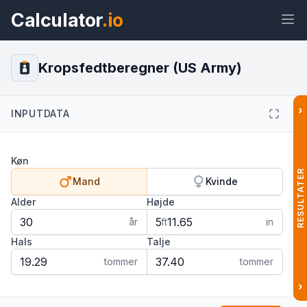
Calculator
.io
Kropsfedtberegner (US Army)
›
INPUTDATA
Widget
Link
Tekst
HTML
Køn
Forhåndsvisning Kropsfedtberegner
(US Army) Widget
RESULTATER
Mand
Kvinde
Alder
Højde
år
ft
in
Hals
Talje
tommer
tommer
›