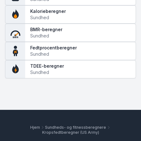
Kalorieberegner
Sundhed
BMR-beregner
Sundhed
BMR
Fedtprocentberegner
Sundhed
TDEE-beregner
Sundhed
Hjem
Sundheds- og fitnessberegnere
Kropsfedtberegner (US Army)