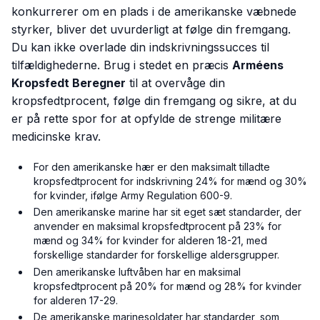
konkurrerer om en plads i de amerikanske væbnede
styrker, bliver det uvurderligt at følge din fremgang.
Du kan ikke overlade din indskrivningssucces til
tilfældighederne. Brug i stedet en præcis
Arméens
Kropsfedt Beregner
til at overvåge din
kropsfedtprocent, følge din fremgang og sikre, at du
er på rette spor for at opfylde de strenge militære
medicinske krav.
For den amerikanske hær er den maksimalt tilladte
kropsfedtprocent for indskrivning 24% for mænd og 30%
for kvinder, ifølge Army Regulation 600-9.
Den amerikanske marine har sit eget sæt standarder, der
anvender en maksimal kropsfedtprocent på 23% for
mænd og 34% for kvinder for alderen 18-21, med
forskellige standarder for forskellige aldersgrupper.
Den amerikanske luftvåben har en maksimal
kropsfedtprocent på 20% for mænd og 28% for kvinder
for alderen 17-29.
De amerikanske marinesoldater har standarder, som