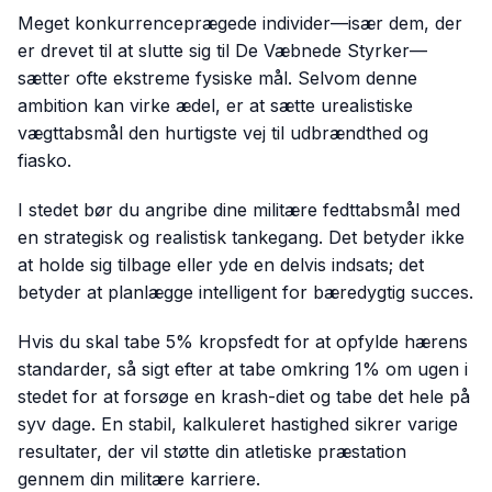
Meget konkurrenceprægede individer—især dem, der
er drevet til at slutte sig til De Væbnede Styrker—
sætter ofte ekstreme fysiske mål. Selvom denne
ambition kan virke ædel, er at sætte urealistiske
vægttabsmål den hurtigste vej til udbrændthed og
fiasko.
I stedet bør du angribe dine militære fedttabsmål med
en strategisk og realistisk tankegang. Det betyder ikke
at holde sig tilbage eller yde en delvis indsats; det
betyder at planlægge intelligent for bæredygtig succes.
Hvis du skal tabe 5% kropsfedt for at opfylde hærens
standarder, så sigt efter at tabe omkring 1% om ugen i
stedet for at forsøge en krash-diet og tabe det hele på
syv dage. En stabil, kalkuleret hastighed sikrer varige
resultater, der vil støtte din atletiske præstation
gennem din militære karriere.