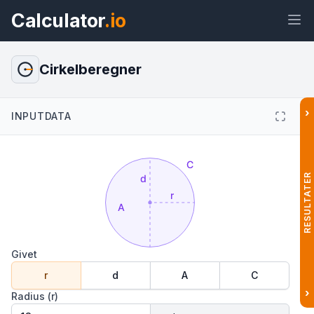
Calculator
.io
Cirkelberegner
›
INPUTDATA
Widget
Link
Tekst
HTML
Forhåndsvisning Cirkelberegner:
Areal, omkreds og formler Widget
RESULTATER
Givet
r
d
A
C
›
Radius (r)