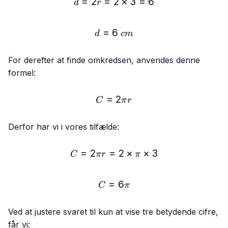
=
2
=
2
d = 2r = 2 × 3 = 6
×
3
=
6
d
r
=
6
d = 6\ cm
d
c
m
For derefter at finde omkredsen, anvendes denne
formel:
=
C = 2πr
2
C
π
r
Derfor har vi i vores tilfælde:
=
2
=
C = 2πr = 2 × π × 3
2
×
×
3
C
π
r
π
=
C = 6π
6
C
π
Ved at justere svaret til kun at vise tre betydende cifre,
får vi: