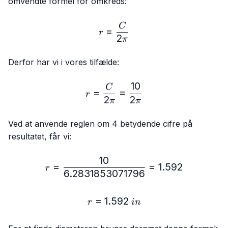
omvendte formel for omkreds:
r = \frac{C}{2π}
C
=
r
2
π
Derfor har vi i vores tilfælde:
10
r = \frac{C}{2π} = \frac{
C
=
=
r
2
2
π
π
Ved at anvende reglen om 4 betydende cifre på
resultatet, får vi:
10
r = \frac{10}{6.2831853
=
=
1.592
r
6.2831853071796
=
1.592
r = 1.592\ in
r
in