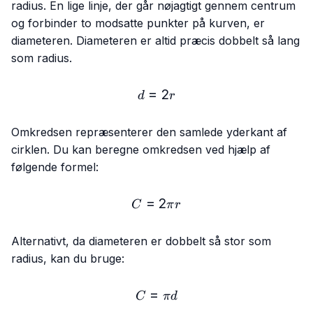
radius. En lige linje, der går nøjagtigt gennem centrum
og forbinder to modsatte punkter på kurven, er
diameteren. Diameteren er altid præcis dobbelt så lang
som radius.
=
d = 2r
2
d
r
Omkredsen repræsenterer den samlede yderkant af
cirklen. Du kan beregne omkredsen ved hjælp af
følgende formel:
=
C = 2πr
2
C
π
r
Alternativt, da diameteren er dobbelt så stor som
radius, kan du bruge:
=
C = πd
C
π
d