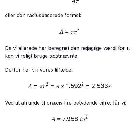
4
π
eller den radiusbaserede formel:
2
=
A = πr²
A
π
r
Da vi allerede har beregnet den nøjagtige værdi for r,
kan vi roligt bruge sidstnævnte.
Derfor har vi i vores tilfælde:
2
2
=
=
×
1.59
A = πr² = π × 1.592² = 2.
2
=
2.533
A
π
r
π
π
Ved at afrunde til præcis fire betydende cifre, får vi:
2
=
7.958
A = 7.958\ in²
A
i
n