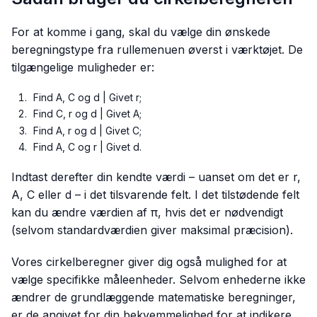
For at komme i gang, skal du vælge din ønskede
beregningstype fra rullemenuen øverst i værktøjet. De
tilgængelige muligheder er:
Find A, C og d | Givet r;
Find C, r og d | Givet A;
Find A, r og d | Givet C;
Find A, C og r | Givet d.
Indtast derefter din kendte værdi – uanset om det er r,
A, C eller d – i det tilsvarende felt. I det tilstødende felt
kan du ændre værdien af π, hvis det er nødvendigt
(selvom standardværdien giver maksimal præcision).
Vores cirkelberegner giver dig også mulighed for at
vælge specifikke måleenheder. Selvom enhederne ikke
ændrer de grundlæggende matematiske beregninger,
er de angivet for din bekvemmelighed for at indikere