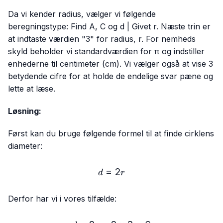
Da vi kender radius, vælger vi følgende
beregningstype: Find A, C og d | Givet r. Næste trin er
at indtaste værdien "3" for radius, r. For nemheds
skyld beholder vi standardværdien for π og indstiller
enhederne til centimeter (cm). Vi vælger også at vise 3
betydende cifre for at holde de endelige svar pæne og
lette at læse.
Løsning:
Først kan du bruge følgende formel til at finde cirklens
diameter:
=
d = 2r
2
d
r
Derfor har vi i vores tilfælde: