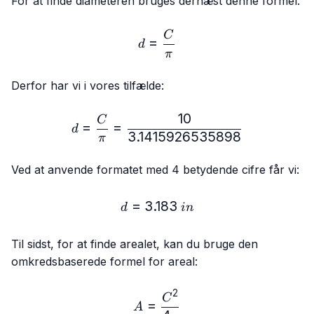
For at finde diameteren bruges dernæst denne formel:
d = \frac{C}{π}
C
=
d
π
Derfor har vi i vores tilfælde:
10
d = \frac{C}{π} = \frac
C
=
=
d
3.1415926535898
π
Ved at anvende formatet med 4 betydende cifre får vi:
=
3.183
d = 3.183\ in
d
in
Til sidst, for at finde arealet, kan du bruge den
omkredsbaserede formel for areal:
2
A = \frac{C²}{4π}
C
=
A