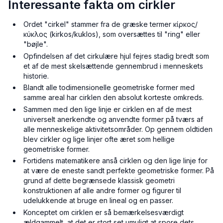
Interessante fakta om cirkler
Ordet "cirkel" stammer fra de græske termer κίρκος/
κύκλος (kirkos/kuklos), som oversættes til "ring" eller
"bøjle".
Opfindelsen af det cirkulære hjul fejres stadig bredt som
et af de mest skelsættende gennembrud i menneskets
historie.
Blandt alle todimensionelle geometriske former med
samme areal har cirklen den absolut korteste omkreds.
Sammen med den lige linje er cirklen en af de mest
universelt anerkendte og anvendte former på tværs af
alle menneskelige aktivitetsområder. Op gennem oldtiden
blev cirkler og lige linjer ofte æret som hellige
geometriske former.
Fortidens matematikere anså cirklen og den lige linje for
at være de eneste sandt perfekte geometriske former. På
grund af dette begrænsede klassisk geometri
konstruktionen af alle andre former og figurer til
udelukkende at bruge en lineal og en passer.
Konceptet om cirklen er så bemærkelsesværdigt
ældgammelt, at det er stort set umuligt at spore dets