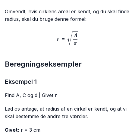
Omvendt, hvis cirklens areal er kendt, og du skal finde
radius, skal du bruge denne formel:
r=\sqrt{\frac{A}{π}}
A
=
r
π
Beregningseksempler
Eksempel 1
Find A, C og d | Givet r
Lad os antage, at radius af en cirkel er kendt, og at vi
skal bestemme de andre tre værdier.
Givet:
r = 3 cm