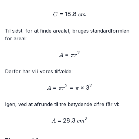
=
18.8
C = 18.8\ cm
C
c
m
Til sidst, for at finde arealet, bruges standardformlen
for areal:
2
=
A = πr²
A
π
r
Derfor har vi i vores tilfælde:
2
2
=
A = πr² = π × 3²
=
×
3
A
π
r
π
Igen, ved at afrunde til tre betydende cifre får vi:
2
=
28.3
A = 28.3\ cm²
A
c
m