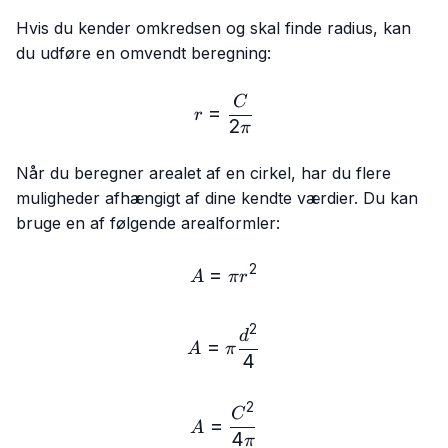
Hvis du kender omkredsen og skal finde radius, kan
du udføre en omvendt beregning:
r = \frac{C}{2π}
C
=
r
2
π
Når du beregner arealet af en cirkel, har du flere
muligheder afhængigt af dine kendte værdier. Du kan
bruge en af følgende arealformler:
2
=
A = πr²
A
π
r
2
A = π \frac{d²}{4}
d
=
A
π
4
2
A = \frac{C²}{4π}
C
=
A
4
π